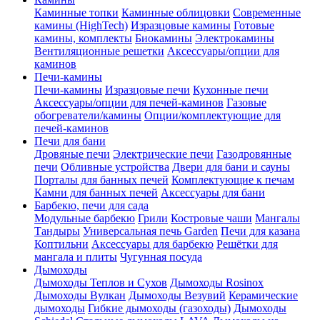
Каминные топки
Каминные облицовки
Современные
камины (HighTech)
Изразцовые камины
Готовые
камины, комплекты
Биокамины
Электрокамины
Вентиляционные решетки
Аксессуары/опции для
каминов
Печи-камины
Печи-камины
Изразцовые печи
Кухонные печи
Аксессуары/опции для печей-каминов
Газовые
обогреватели/камины
Опции/комплектующие для
печей-каминов
Печи для бани
Дровяные печи
Электрические печи
Газодровянные
печи
Обливные устройства
Двери для бани и сауны
Порталы для банных печей
Комплектующие к печам
Камни для банных печей
Аксессуары для бани
Барбекю, печи для сада
Модульные барбекю
Грили
Костровые чаши
Мангалы
Тандыры
Универсальная печь Garden
Печи для казана
Коптильни
Аксессуары для барбекю
Решётки для
мангала и плиты
Чугунная посуда
Дымоходы
Дымоходы Теплов и Сухов
Дымоходы Rosinox
Дымоходы Вулкан
Дымоходы Везувий
Керамические
дымоходы
Гибкие дымоходы (газоходы)
Дымоходы