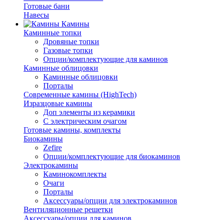
Готовые бани
Навесы
Камины
Каминные топки
Дровяные топки
Газовые топки
Опции/комплектующие для каминов
Каминные облицовки
Каминные облицовки
Порталы
Современные камины (HighTech)
Изразцовые камины
Доп элементы из керамики
С электрическим очагом
Готовые камины, комплекты
Биокамины
Zefire
Опции/комплектующие для биокаминов
Электрокамины
Каминокомплекты
Очаги
Порталы
Аксессуары/опции для электрокаминов
Вентиляционные решетки
Аксессуары/опции для каминов