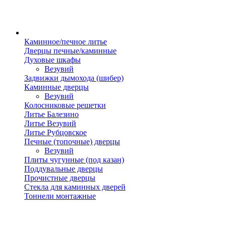
Каминное/печное литье
Дверцы печные/каминные
Духовые шкафы
Везувий
Задвижки дымохода (шибер)
Каминные дверцы
Везувий
Колосниковые решетки
Литье Балезино
Литье Везувий
Литье Рубцовское
Печные (топочные) дверцы
Везувий
Плиты чугунные (под казан)
Поддувальные дверцы
Прочистные дверцы
Стекла для каминных дверей
Тоннели монтажные