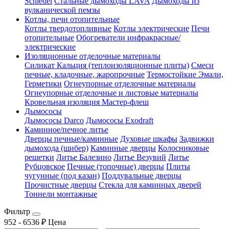
Schiedel
Стальные дымоходы LAVA
Дымоходы из
вулканической пемзы
Котлы, печи отопительные
Котлы твердотопливные
Котлы электрические
Печи
отопительные
Обогреватели инфракрасные/
электрические
Изоляционные отделочные материалы
Силикат Кальция (теплоизоляционные плиты)
Смеси
печные, кладочные, жаропрочные
Термостойкие Эмали,
Герметики
Огнеупорные отделочные материалы
Огнеупорные отделочные и листовые материалы
Кровельная изоляция Мастер-флеш
Дымососы
Дымососы Darco
Дымососы Exodraft
Каминное/печное литье
Дверцы печные/каминные
Духовые шкафы
Задвижки
дымохода (шибер)
Каминные дверцы
Колосниковые
решетки
Литье Балезино
Литье Везувий
Литье
Рубцовское
Печные (топочные) дверцы
Плиты
чугунные (под казан)
Поддувальные дверцы
Прочистные дверцы
Стекла для каминных дверей
Тоннели монтажные
Фильтр
952
-
6536
₽
Цена