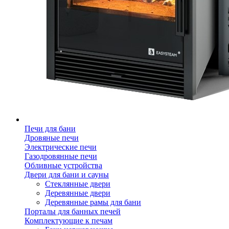
Печи для бани
Дровяные печи
Электрические печи
Газодровянные печи
Обливные устройства
Двери для бани и сауны
Стеклянные двери
Деревянные двери
Деревянные рамы для бани
Порталы для банных печей
Комплектующие к печам