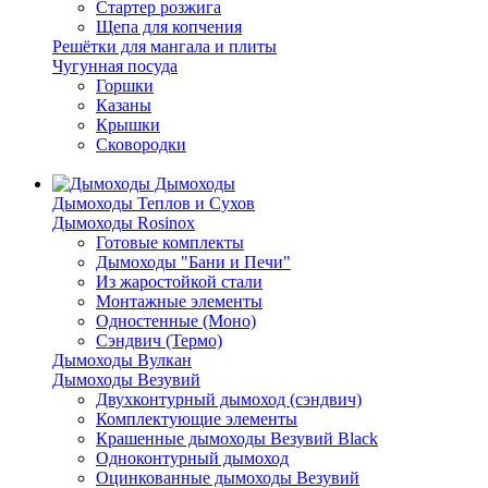
Стартер розжига
Щепа для копчения
Решётки для мангала и плиты
Чугунная посуда
Горшки
Казаны
Крышки
Сковородки
Дымоходы
Дымоходы Теплов и Сухов
Дымоходы Rosinox
Готовые комплекты
Дымоходы "Бани и Печи"
Из жаростойкой стали
Монтажные элементы
Одностенные (Моно)
Сэндвич (Термо)
Дымоходы Вулкан
Дымоходы Везувий
Двухконтурный дымоход (сэндвич)
Комплектующие элементы
Крашенные дымоходы Везувий Black
Одноконтурный дымоход
Оцинкованные дымоходы Везувий