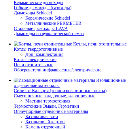
Керамические дымоходы
Гибкие дымоходы (газоходы)
Дымоходы Schiedel
Керамические Schiedel
Металлические PERMETER
Стальные дымоходы LAVA
Дымоходы из вулканической пемзы
Котлы, печи отопительные
Котлы твердотопливные
Доп. комплектация
Котлы электрические
Печи отопительные
Обогреватели инфракрасные/электрические
Изоляционные
отделочные материалы
Силикат Кальция (теплоизоляционные плиты)
Смеси печные, кладочные, жаропрочные
Мастика термостойкая
Термостойкие Эмали, Герметики
Огнеупорные отделочные материалы
Базальтовая вата
Базальтовый картон
Камень отделочный