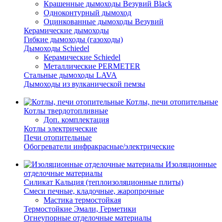
Крашенные дымоходы Везувий Black
Одноконтурный дымоход
Оцинкованные дымоходы Везувий
Керамические дымоходы
Гибкие дымоходы (газоходы)
Дымоходы Schiedel
Керамические Schiedel
Металлические PERMETER
Стальные дымоходы LAVA
Дымоходы из вулканической пемзы
Котлы, печи отопительные
Котлы твердотопливные
Доп. комплектация
Котлы электрические
Печи отопительные
Обогреватели инфракрасные/электрические
Изоляционные
отделочные материалы
Силикат Кальция (теплоизоляционные плиты)
Смеси печные, кладочные, жаропрочные
Мастика термостойкая
Термостойкие Эмали, Герметики
Огнеупорные отделочные материалы