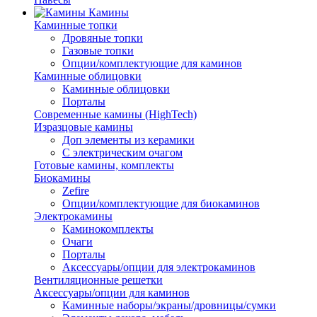
Камины
Каминные топки
Дровяные топки
Газовые топки
Опции/комплектующие для каминов
Каминные облицовки
Каминные облицовки
Порталы
Современные камины (HighTech)
Изразцовые камины
Доп элементы из керамики
С электрическим очагом
Готовые камины, комплекты
Биокамины
Zefire
Опции/комплектующие для биокаминов
Электрокамины
Каминокомплекты
Очаги
Порталы
Аксессуары/опции для электрокаминов
Вентиляционные решетки
Аксессуары/опции для каминов
Каминные наборы/экраны/дровницы/сумки