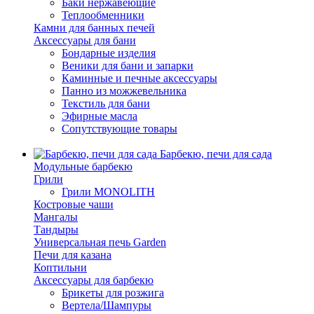
Баки нержавеющие
Теплообменники
Камни для банных печей
Аксессуары для бани
Бондарные изделия
Веники для бани и запарки
Каминные и печные аксессуары
Панно из можжевельника
Текстиль для бани
Эфирные масла
Сопутствующие товары
Барбекю, печи для сада
Модульные барбекю
Грили
Грили MONOLITH
Костровые чаши
Мангалы
Тандыры
Универсальная печь Garden
Печи для казана
Коптильни
Аксессуары для барбекю
Брикеты для розжига
Вертела/Шампуры