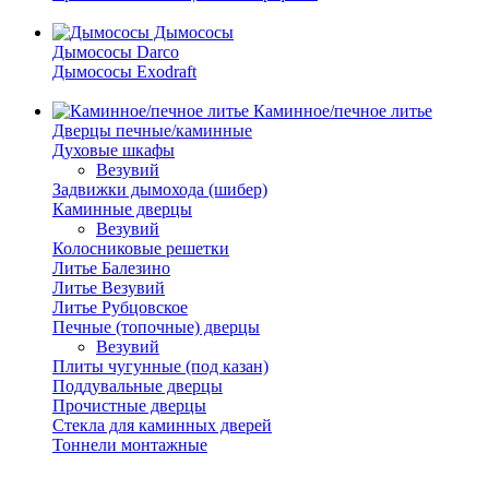
Дымососы
Дымососы Darco
Дымососы Exodraft
Каминное/печное литье
Дверцы печные/каминные
Духовые шкафы
Везувий
Задвижки дымохода (шибер)
Каминные дверцы
Везувий
Колосниковые решетки
Литье Балезино
Литье Везувий
Литье Рубцовское
Печные (топочные) дверцы
Везувий
Плиты чугунные (под казан)
Поддувальные дверцы
Прочистные дверцы
Стекла для каминных дверей
Тоннели монтажные