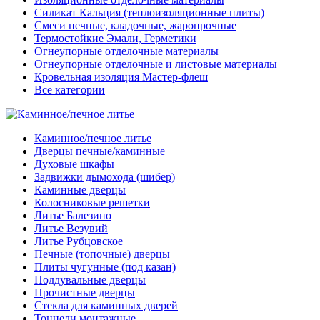
Силикат Кальция (теплоизоляционные плиты)
Смеси печные, кладочные, жаропрочные
Термостойкие Эмали, Герметики
Огнеупорные отделочные материалы
Огнеупорные отделочные и листовые материалы
Кровельная изоляция Мастер-флеш
Все категории
Каминное/печное литье
Дверцы печные/каминные
Духовые шкафы
Задвижки дымохода (шибер)
Каминные дверцы
Колосниковые решетки
Литье Балезино
Литье Везувий
Литье Рубцовское
Печные (топочные) дверцы
Плиты чугунные (под казан)
Поддувальные дверцы
Прочистные дверцы
Стекла для каминных дверей
Тоннели монтажные