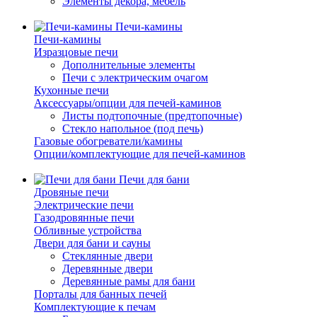
Элементы декора, мебель
Печи-камины
Печи-камины
Изразцовые печи
Дополнительные элементы
Печи с электрическим очагом
Кухонные печи
Аксессуары/опции для печей-каминов
Листы подтопочные (предтопочные)
Стекло напольное (под печь)
Газовые обогреватели/камины
Опции/комплектующие для печей-каминов
Печи для бани
Дровяные печи
Электрические печи
Газодровянные печи
Обливные устройства
Двери для бани и сауны
Стеклянные двери
Деревянные двери
Деревянные рамы для бани
Порталы для банных печей
Комплектующие к печам