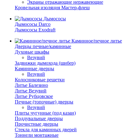
Экраны отражающие нержавеющие
Кровельная изоляция Мастер-флеш
Дымососы
Дымососы Darco
Дымососы Exodraft
Каминное/печное литье
Дверцы печные/каминные
Духовые шкафы
Везувий
Задвижки дымохода (шибер)
Каминные дверцы
Везувий
Колосниковые решетки
Литье Балезино
Литье Везувий
Литье Рубцовское
Печные (топочные) дверцы
Везувий
Плиты чугунные (под казан)
Поддувальные дверцы
Прочистные дверцы
Стекла для каминных дверей
Тоннели монтажные