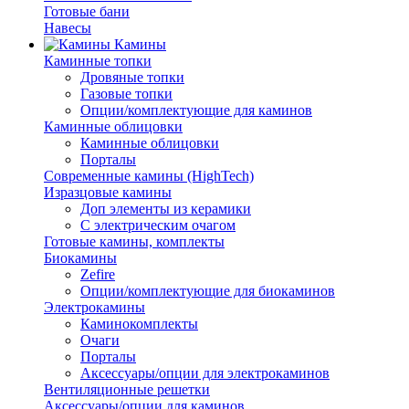
Готовые бани
Навесы
Камины
Каминные топки
Дровяные топки
Газовые топки
Опции/комплектующие для каминов
Каминные облицовки
Каминные облицовки
Порталы
Современные камины (HighTech)
Изразцовые камины
Доп элементы из керамики
С электрическим очагом
Готовые камины, комплекты
Биокамины
Zefire
Опции/комплектующие для биокаминов
Электрокамины
Каминокомплекты
Очаги
Порталы
Аксессуары/опции для электрокаминов
Вентиляционные решетки
Аксессуары/опции для каминов