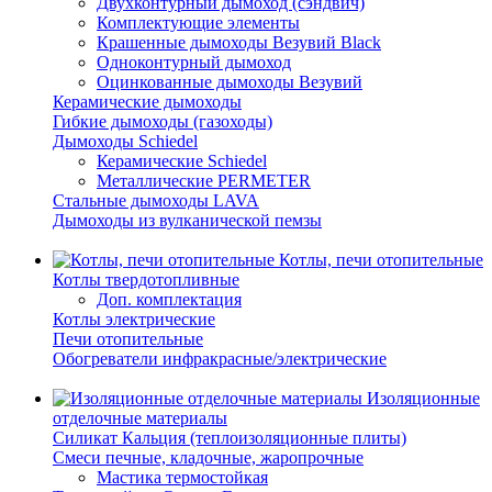
Двухконтурный дымоход (сэндвич)
Комплектующие элементы
Крашенные дымоходы Везувий Black
Одноконтурный дымоход
Оцинкованные дымоходы Везувий
Керамические дымоходы
Гибкие дымоходы (газоходы)
Дымоходы Schiedel
Керамические Schiedel
Металлические PERMETER
Стальные дымоходы LAVA
Дымоходы из вулканической пемзы
Котлы, печи отопительные
Котлы твердотопливные
Доп. комплектация
Котлы электрические
Печи отопительные
Обогреватели инфракрасные/электрические
Изоляционные
отделочные материалы
Силикат Кальция (теплоизоляционные плиты)
Смеси печные, кладочные, жаропрочные
Мастика термостойкая