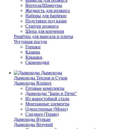
Брикеты для розжига
Вертела/Шампуры
Жидкость для розжига
Наборы для барбекю
Подставки под казан
Стартер розжига
Щепа для копчения
Решётки для мангала и плиты
Чугунная посуда
Горшки
Казаны
Крышки
Сковородки
Дымоходы
Дымоходы Теплов и Сухов
Дымоходы Rosinox
Готовые комплекты
Дымоходы "Бани и Печи"
Из жаростойкой стали
Монтажные элементы
Одностенные (Моно)
Сэндвич (Термо)
Дымоходы Вулкан
Дымоходы Везувий