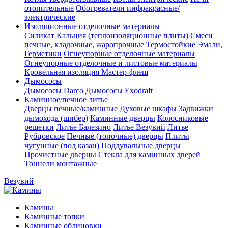
отопительные
Обогреватели инфракрасные/
электрические
Изоляционные отделочные материалы
Силикат Кальция (теплоизоляционные плиты)
Смеси
печные, кладочные, жаропрочные
Термостойкие Эмали,
Герметики
Огнеупорные отделочные материалы
Огнеупорные отделочные и листовые материалы
Кровельная изоляция Мастер-флеш
Дымососы
Дымососы Darco
Дымососы Exodraft
Каминное/печное литье
Дверцы печные/каминные
Духовые шкафы
Задвижки
дымохода (шибер)
Каминные дверцы
Колосниковые
решетки
Литье Балезино
Литье Везувий
Литье
Рубцовское
Печные (топочные) дверцы
Плиты
чугунные (под казан)
Поддувальные дверцы
Прочистные дверцы
Стекла для каминных дверей
Тоннели монтажные
Везувий
Камины
Каминные топки
Каминные облицовки