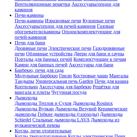
Вентиляционные решетки
Аксессуары/опции для
каминов
Печи-камины
Печи-камины
Изразцовые печи
Кухонные печи
Аксессуары/опции для печей-каминов
Газовые
обогреватели/камины
Опции/комплектующие для
печей-каминов
Печи для бани
Дровяные печи
Электрические печи
Газодровянные
печи
Обливные устройства
Двери для бани и сауны
Порталы для банных печей
Комплектующие к печам
Камни для банных печей
Аксессуары для бани
Барбекю, печи для сада
Модульные барбекю
Грили
Костровые чаши
Мангалы
Тандыры
Универсальная печь Garden
Печи для казана
Коптильни
Аксессуары для барбекю
Решётки для
мангала и плиты
Чугунная посуда
Дымоходы
Дымоходы Теплов и Сухов
Дымоходы Rosinox
Дымоходы Вулкан
Дымоходы Везувий
Керамические
дымоходы
Гибкие дымоходы (газоходы)
Дымоходы
Schiedel
Стальные дымоходы LAVA
Дымоходы из
вулканической пемзы
Котлы, печи отопительные
Котлы твердотопливные
Котлы электрические
Печи