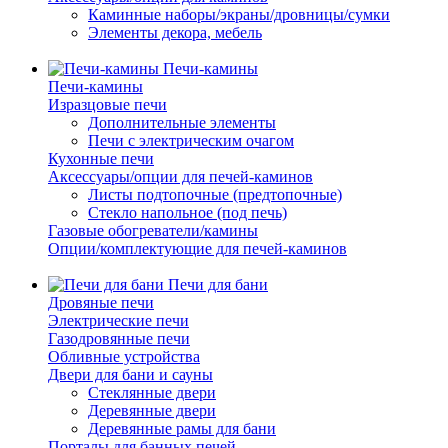
Каминные наборы/экраны/дровницы/сумки
Элементы декора, мебель
Печи-камины
Печи-камины
Изразцовые печи
Дополнительные элементы
Печи с электрическим очагом
Кухонные печи
Аксессуары/опции для печей-каминов
Листы подтопочные (предтопочные)
Стекло напольное (под печь)
Газовые обогреватели/камины
Опции/комплектующие для печей-каминов
Печи для бани
Дровяные печи
Электрические печи
Газодровянные печи
Обливные устройства
Двери для бани и сауны
Стеклянные двери
Деревянные двери
Деревянные рамы для бани
Порталы для банных печей