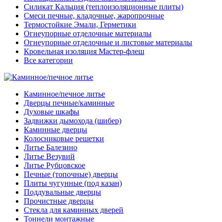
Силикат Кальция (теплоизоляционные плиты)
Смеси печные, кладочные, жаропрочные
Термостойкие Эмали, Герметики
Огнеупорные отделочные материалы
Огнеупорные отделочные и листовые материалы
Кровельная изоляция Мастер-флеш
Все категории
Каминное/печное литье
Дверцы печные/каминные
Духовые шкафы
Задвижки дымохода (шибер)
Каминные дверцы
Колосниковые решетки
Литье Балезино
Литье Везувий
Литье Рубцовское
Печные (топочные) дверцы
Плиты чугунные (под казан)
Поддувальные дверцы
Прочистные дверцы
Стекла для каминных дверей
Тоннели монтажные