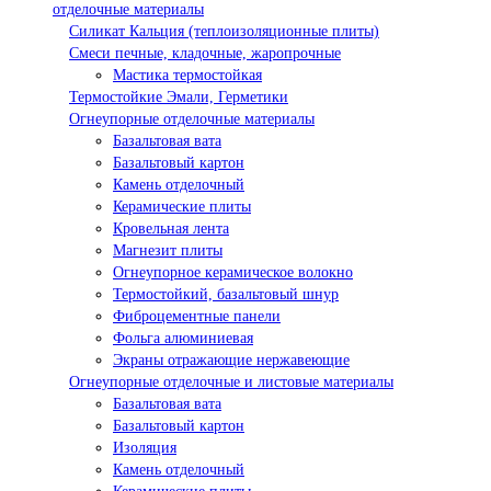
отделочные материалы
Силикат Кальция (теплоизоляционные плиты)
Смеси печные, кладочные, жаропрочные
Мастика термостойкая
Термостойкие Эмали, Герметики
Огнеупорные отделочные материалы
Базальтовая вата
Базальтовый картон
Камень отделочный
Керамические плиты
Кровельная лента
Магнезит плиты
Огнеупорное керамическое волокно
Термостойкий, базальтовый шнур
Фиброцементные панели
Фольга алюминиевая
Экраны отражающие нержавеющие
Огнеупорные отделочные и листовые материалы
Базальтовая вата
Базальтовый картон
Изоляция
Камень отделочный