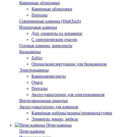
Каминные облицовки
Каминные облицовки
Порталы
Современные камины (HighTech)
Изразцовые камины
Доп элементы из керамики
С электрическим очагом
Готовые камины, комплекты
Биокамины
Zefire
Опции/комплектующие для биокаминов
Электрокамины
Каминокомплекты
Очаги
Порталы
Аксессуары/опции для электрокаминов
Вентиляционные решетки
Аксессуары/опции для каминов
Каминные наборы/экраны/дровницы/сумки
Элементы декора, мебель
Печи-камины
Печи-камины