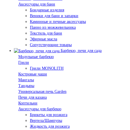
Аксессуары для бани
Бондарные изделия
Веники для бани и запарки
Каминные и печные аксессуары
Панно из можжевельника
Текстиль для бани
Эфирные масла
Сопутствующие товары
Барбекю, печи для сада
Модульные барбекю
Грили
Грили MONOLITH
Костровые чаши
Мангалы
Тандыры
Универсальная печь Garden
Печи для казана
Коптильни
Аксессуары для барбекю
Брикеты для розжига
Вертела/Шампуры
Жидкость для розжига