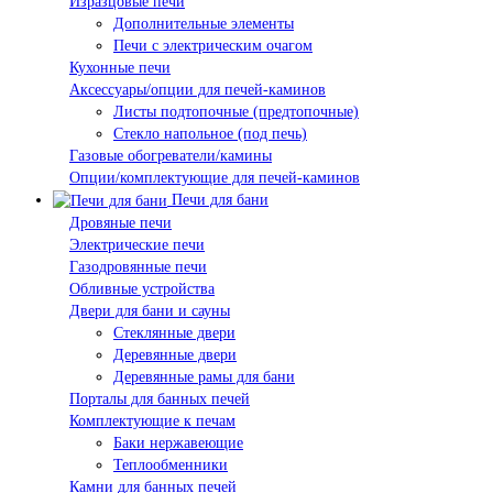
Изразцовые печи
Дополнительные элементы
Печи с электрическим очагом
Кухонные печи
Аксессуары/опции для печей-каминов
Листы подтопочные (предтопочные)
Стекло напольное (под печь)
Газовые обогреватели/камины
Опции/комплектующие для печей-каминов
Печи для бани
Дровяные печи
Электрические печи
Газодровянные печи
Обливные устройства
Двери для бани и сауны
Стеклянные двери
Деревянные двери
Деревянные рамы для бани
Порталы для банных печей
Комплектующие к печам
Баки нержавеющие
Теплообменники
Камни для банных печей