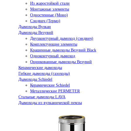
Из жаростойкой стали
Монтажные элементы
Одностенные (Моно)
Сэндвич (Термо)
Дымоходы Вулкан
Дымоходы Везувий
Двухконтурный дымоход (сэндвич)
Комплектующие элементы
Крашенные дымоходы Везувий Black
Одноконтурный дымоход
Оцинкованные дымоходы Везувий
Керамические дымоходы
Гибкие дымоходы (газоходы)
Дымоходы Schiedel
Керамические Schiedel
Металлические PERMETER
Стальные дымоходы LAVA
Дымоходы из вулканической пемзы