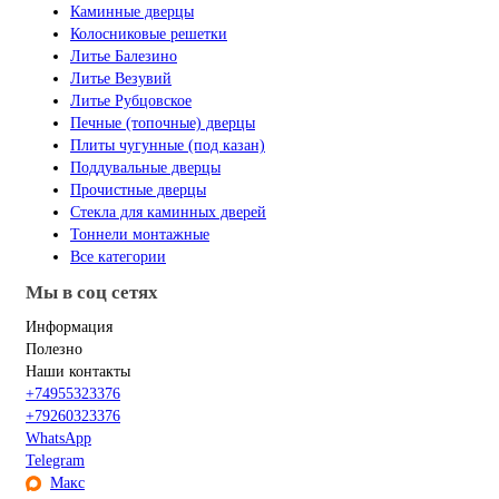
Каминные дверцы
Колосниковые решетки
Литье Балезино
Литье Везувий
Литье Рубцовское
Печные (топочные) дверцы
Плиты чугунные (под казан)
Поддувальные дверцы
Прочистные дверцы
Стекла для каминных дверей
Тоннели монтажные
Все категории
Мы в соц сетях
Информация
Полезно
Наши контакты
+74955323376
+79260323376
WhatsApp
Telegram
Макс