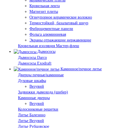
Керамические плиты
Кровельная лента
Магнезит плиты
Огнеупорное керамическое волокно
Термостойкий, базальтовый шнур
Фиброцементные панели
Фольга алюминиевая
Экраны отражающие нержавеющие
Кровельная изоляция Мастер-флеш
Дымососы
Дымососы Darco
Дымососы Exodraft
Каминное/печное литье
Дверцы печные/каминные
Духовые шкафы
Везувий
Задвижки дымохода (шибер)
Каминные дверцы
Везувий
Колосниковые решетки
Литье Балезино
Литье Везувий
Литье Рубцовское