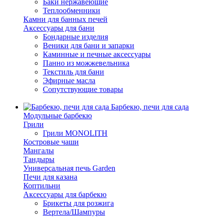
Баки нержавеющие
Теплообменники
Камни для банных печей
Аксессуары для бани
Бондарные изделия
Веники для бани и запарки
Каминные и печные аксессуары
Панно из можжевельника
Текстиль для бани
Эфирные масла
Сопутствующие товары
Барбекю, печи для сада
Модульные барбекю
Грили
Грили MONOLITH
Костровые чаши
Мангалы
Тандыры
Универсальная печь Garden
Печи для казана
Коптильни
Аксессуары для барбекю
Брикеты для розжига
Вертела/Шампуры