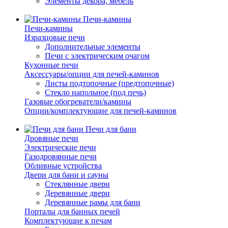
Элементы декора, мебель
Печи-камины
Печи-камины
Изразцовые печи
Дополнительные элементы
Печи с электрическим очагом
Кухонные печи
Аксессуары/опции для печей-каминов
Листы подтопочные (предтопочные)
Стекло напольное (под печь)
Газовые обогреватели/камины
Опции/комплектующие для печей-каминов
Печи для бани
Дровяные печи
Электрические печи
Газодровянные печи
Обливные устройства
Двери для бани и сауны
Стеклянные двери
Деревянные двери
Деревянные рамы для бани
Порталы для банных печей
Комплектующие к печам