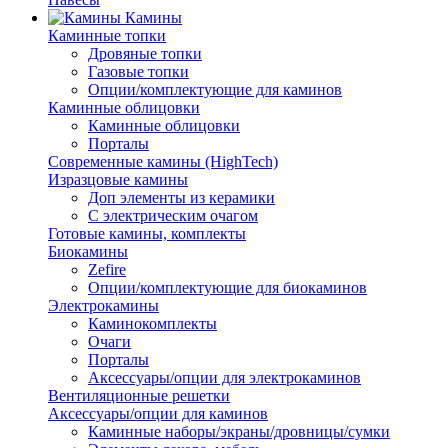
Камины
Каминные топки
Дровяные топки
Газовые топки
Опции/комплектующие для каминов
Каминные облицовки
Каминные облицовки
Порталы
Современные камины (HighTech)
Изразцовые камины
Доп элементы из керамики
С электрическим очагом
Готовые камины, комплекты
Биокамины
Zefire
Опции/комплектующие для биокаминов
Электрокамины
Каминокомплекты
Очаги
Порталы
Аксессуары/опции для электрокаминов
Вентиляционные решетки
Аксессуары/опции для каминов
Каминные наборы/экраны/дровницы/сумки