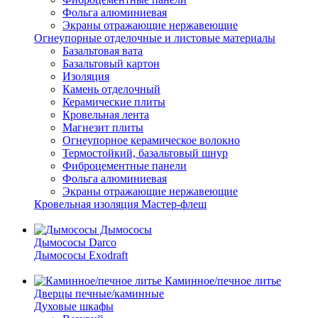
Фольга алюминиевая
Экраны отражающие нержавеющие
Огнеупорные отделочные и листовые материалы
Базальтовая вата
Базальтовый картон
Изоляция
Камень отделочный
Керамические плиты
Кровельная лента
Магнезит плиты
Огнеупорное керамическое волокно
Термостойкий, базальтовый шнур
Фиброцементные панели
Фольга алюминиевая
Экраны отражающие нержавеющие
Кровельная изоляция Мастер-флеш
Дымососы
Дымососы Darco
Дымососы Exodraft
Каминное/печное литье
Дверцы печные/каминные
Духовые шкафы