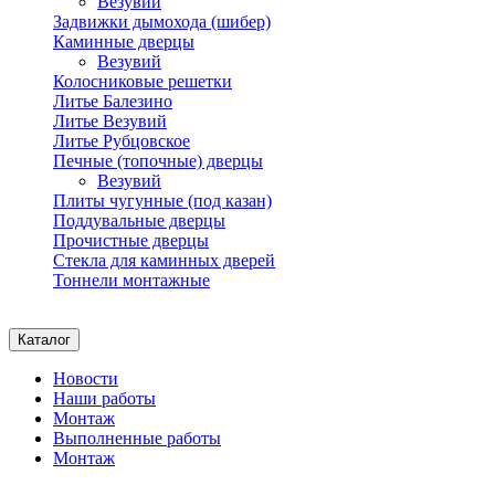
Везувий
Задвижки дымохода (шибер)
Каминные дверцы
Везувий
Колосниковые решетки
Литье Балезино
Литье Везувий
Литье Рубцовское
Печные (топочные) дверцы
Везувий
Плиты чугунные (под казан)
Поддувальные дверцы
Прочистные дверцы
Стекла для каминных дверей
Тоннели монтажные
Каталог
Новости
Наши работы
Монтаж
Выполненные работы
Монтаж