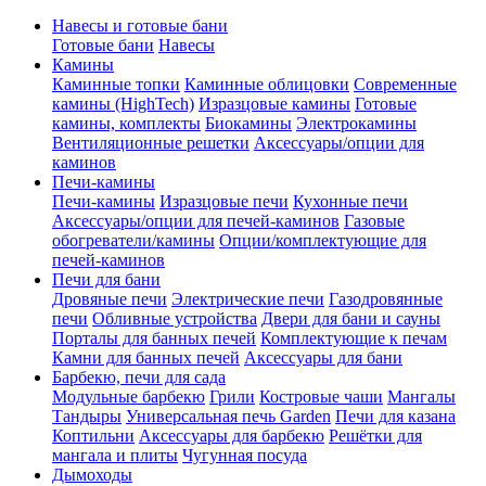
Навесы и готовые бани
Готовые бани
Навесы
Камины
Каминные топки
Каминные облицовки
Современные
камины (HighTech)
Изразцовые камины
Готовые
камины, комплекты
Биокамины
Электрокамины
Вентиляционные решетки
Аксессуары/опции для
каминов
Печи-камины
Печи-камины
Изразцовые печи
Кухонные печи
Аксессуары/опции для печей-каминов
Газовые
обогреватели/камины
Опции/комплектующие для
печей-каминов
Печи для бани
Дровяные печи
Электрические печи
Газодровянные
печи
Обливные устройства
Двери для бани и сауны
Порталы для банных печей
Комплектующие к печам
Камни для банных печей
Аксессуары для бани
Барбекю, печи для сада
Модульные барбекю
Грили
Костровые чаши
Мангалы
Тандыры
Универсальная печь Garden
Печи для казана
Коптильни
Аксессуары для барбекю
Решётки для
мангала и плиты
Чугунная посуда
Дымоходы