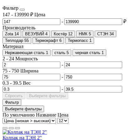
Фильтр
147
-
139990
₽
Цена
-
₽
Производитель
Zota
14
ВЕЗУВИЙ
4
Костёр
12
НМК
5
СТЭН
34
Теплодар
55
Термокрафт
6
Термопасс
1
Материал
Нержавеющая сталь
1
сталь
5
черная сталь
1
2
-
24
Мощность
-
75
-
750
Ширина
-
0.3
-
39.5
Вес
-
Сбросить
Выберите фильтры
Фильтр
Выберите фильтры
По умолчанию
Название
Цена
Колпак на ТЭН 2"