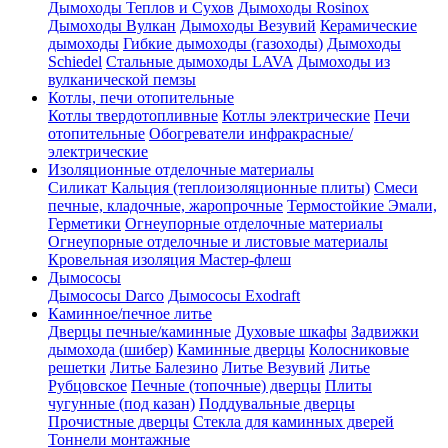
Дымоходы Теплов и Сухов
Дымоходы Rosinox
Дымоходы Вулкан
Дымоходы Везувий
Керамические
дымоходы
Гибкие дымоходы (газоходы)
Дымоходы
Schiedel
Стальные дымоходы LAVA
Дымоходы из
вулканической пемзы
Котлы, печи отопительные
Котлы твердотопливные
Котлы электрические
Печи
отопительные
Обогреватели инфракрасные/
электрические
Изоляционные отделочные материалы
Силикат Кальция (теплоизоляционные плиты)
Смеси
печные, кладочные, жаропрочные
Термостойкие Эмали,
Герметики
Огнеупорные отделочные материалы
Огнеупорные отделочные и листовые материалы
Кровельная изоляция Мастер-флеш
Дымососы
Дымососы Darco
Дымососы Exodraft
Каминное/печное литье
Дверцы печные/каминные
Духовые шкафы
Задвижки
дымохода (шибер)
Каминные дверцы
Колосниковые
решетки
Литье Балезино
Литье Везувий
Литье
Рубцовское
Печные (топочные) дверцы
Плиты
чугунные (под казан)
Поддувальные дверцы
Прочистные дверцы
Стекла для каминных дверей
Тоннели монтажные