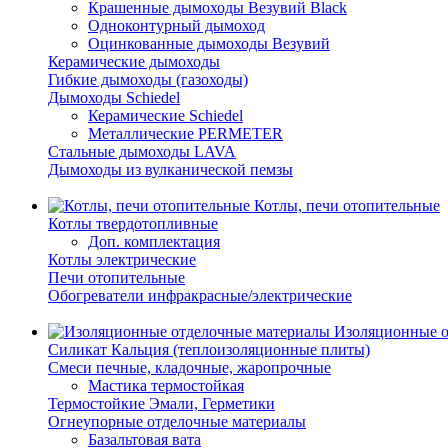
Крашенные дымоходы Везувий Black
Одноконтурный дымоход
Оцинкованные дымоходы Везувий
Керамические дымоходы
Гибкие дымоходы (газоходы)
Дымоходы Schiedel
Керамические Schiedel
Металлические PERMETER
Стальные дымоходы LAVA
Дымоходы из вулканической пемзы
Котлы, печи отопительные
Котлы твердотопливные
Доп. комплектация
Котлы электрические
Печи отопительные
Обогреватели инфракрасные/электрические
Изоляционные о
Силикат Кальция (теплоизоляционные плиты)
Смеси печные, кладочные, жаропрочные
Мастика термостойкая
Термостойкие Эмали, Герметики
Огнеупорные отделочные материалы
Базальтовая вата