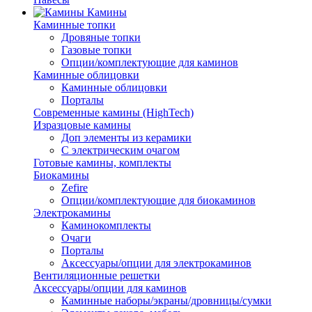
Камины
Каминные топки
Дровяные топки
Газовые топки
Опции/комплектующие для каминов
Каминные облицовки
Каминные облицовки
Порталы
Современные камины (HighTech)
Изразцовые камины
Доп элементы из керамики
С электрическим очагом
Готовые камины, комплекты
Биокамины
Zefire
Опции/комплектующие для биокаминов
Электрокамины
Каминокомплекты
Очаги
Порталы
Аксессуары/опции для электрокаминов
Вентиляционные решетки
Аксессуары/опции для каминов
Каминные наборы/экраны/дровницы/сумки