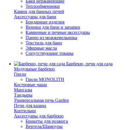
Баки нержавеющие
Теплообменники
Камни для банных печей
Аксессуары для бани
Бондарные изделия
Веники для бани и запарки
Каминные и печные аксессуары
Панно из можжевельника
Текстиль для бани
Эфирные масла
Сопутствующие товары
Барбекю, печи для сада
Модульные барбекю
Грили
Грили MONOLITH
Костровые чаши
Мангалы
Тандыры
Универсальная печь Garden
Печи для казана
Коптильни
Аксессуары для барбекю
Брикеты для розжига
Вертела/Шампуры