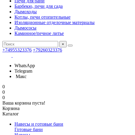
Печи для бани
Барбекю, печи для сада
Дымоходы
Котлы, печи отопительные
Изоляционные отделочные материалы
Дымососы
Каминное/печное литье
×
+74955323376
+79260323376
WhatsApp
Telegram
Макс
0
0
0
Ваша корзина пуста!
Корзина
Каталог
Навесы и готовые бани
Готовые бани
Навесы