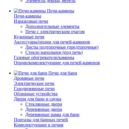
Элементы декора, мебель
Печи-камины
Печи-камины
Изразцовые печи
Дополнительные элементы
Печи с электрическим очагом
Кухонные печи
Аксессуары/опции для печей-каминов
Листы подтопочные (предтопочные)
Стекло напольное (под печь)
Газовые обогреватели/камины
Опции/комплектующие для печей-каминов
Печи для бани
Дровяные печи
Электрические печи
Газодровянные печи
Обливные устройства
Двери для бани и сауны
Стеклянные двери
Деревянные двери
Деревянные рамы для бани
Порталы для банных печей
Комплектующие к печам