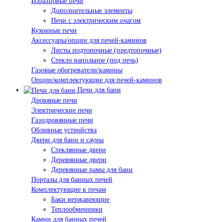
Изразцовые печи
Дополнительные элементы
Печи с электрическим очагом
Кухонные печи
Аксессуары/опции для печей-каминов
Листы подтопочные (предтопочные)
Стекло напольное (под печь)
Газовые обогреватели/камины
Опции/комплектующие для печей-каминов
Печи для бани
Дровяные печи
Электрические печи
Газодровянные печи
Обливные устройства
Двери для бани и сауны
Стеклянные двери
Деревянные двери
Деревянные рамы для бани
Порталы для банных печей
Комплектующие к печам
Баки нержавеющие
Теплообменники
Камни для банных печей