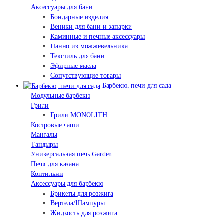
Аксессуары для бани
Бондарные изделия
Веники для бани и запарки
Каминные и печные аксессуары
Панно из можжевельника
Текстиль для бани
Эфирные масла
Сопутствующие товары
Барбекю, печи для сада
Модульные барбекю
Грили
Грили MONOLITH
Костровые чаши
Мангалы
Тандыры
Универсальная печь Garden
Печи для казана
Коптильни
Аксессуары для барбекю
Брикеты для розжига
Вертела/Шампуры
Жидкость для розжига