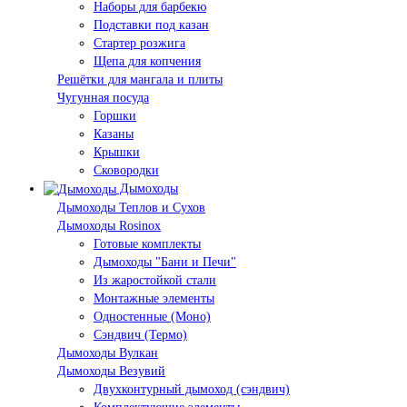
Наборы для барбекю
Подставки под казан
Стартер розжига
Щепа для копчения
Решётки для мангала и плиты
Чугунная посуда
Горшки
Казаны
Крышки
Сковородки
Дымоходы
Дымоходы Теплов и Сухов
Дымоходы Rosinox
Готовые комплекты
Дымоходы "Бани и Печи"
Из жаростойкой стали
Монтажные элементы
Одностенные (Моно)
Сэндвич (Термо)
Дымоходы Вулкан
Дымоходы Везувий
Двухконтурный дымоход (сэндвич)