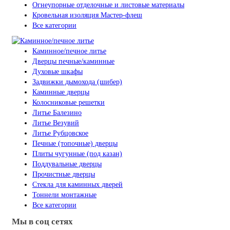
Огнеупорные отделочные и листовые материалы
Кровельная изоляция Мастер-флеш
Все категории
Каминное/печное литье
Дверцы печные/каминные
Духовые шкафы
Задвижки дымохода (шибер)
Каминные дверцы
Колосниковые решетки
Литье Балезино
Литье Везувий
Литье Рубцовское
Печные (топочные) дверцы
Плиты чугунные (под казан)
Поддувальные дверцы
Прочистные дверцы
Стекла для каминных дверей
Тоннели монтажные
Все категории
Мы в соц сетях