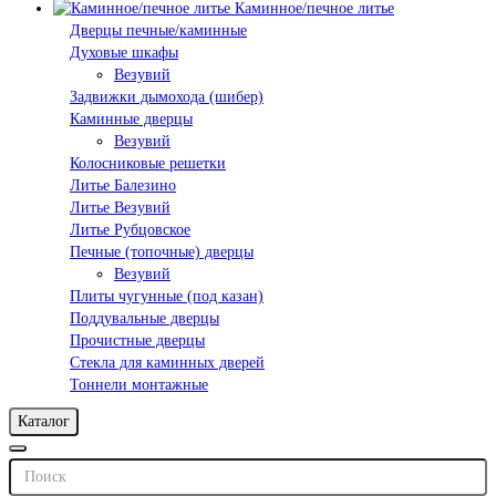
Каминное/печное литье
Дверцы печные/каминные
Духовые шкафы
Везувий
Задвижки дымохода (шибер)
Каминные дверцы
Везувий
Колосниковые решетки
Литье Балезино
Литье Везувий
Литье Рубцовское
Печные (топочные) дверцы
Везувий
Плиты чугунные (под казан)
Поддувальные дверцы
Прочистные дверцы
Стекла для каминных дверей
Тоннели монтажные
Каталог