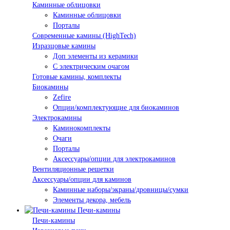
Каминные облицовки
Каминные облицовки
Порталы
Современные камины (HighTech)
Изразцовые камины
Доп элементы из керамики
С электрическим очагом
Готовые камины, комплекты
Биокамины
Zefire
Опции/комплектующие для биокаминов
Электрокамины
Каминокомплекты
Очаги
Порталы
Аксессуары/опции для электрокаминов
Вентиляционные решетки
Аксессуары/опции для каминов
Каминные наборы/экраны/дровницы/сумки
Элементы декора, мебель
Печи-камины
Печи-камины