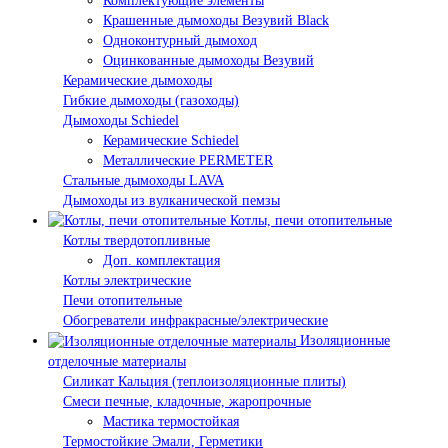
Комплектующие элементы
Крашенные дымоходы Везувий Black
Одноконтурный дымоход
Оцинкованные дымоходы Везувий
Керамические дымоходы
Гибкие дымоходы (газоходы)
Дымоходы Schiedel
Керамические Schiedel
Металлические PERMETER
Стальные дымоходы LAVA
Дымоходы из вулканической пемзы
Котлы, печи отопительные
Котлы твердотопливные
Доп. комплектация
Котлы электрические
Печи отопительные
Обогреватели инфракрасные/электрические
Изоляционные
отделочные материалы
Силикат Кальция (теплоизоляционные плиты)
Смеси печные, кладочные, жаропрочные
Мастика термостойкая
Термостойкие Эмали, Герметики