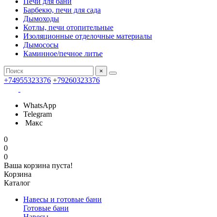
Печи для бани
Барбекю, печи для сада
Дымоходы
Котлы, печи отопительные
Изоляционные отделочные материалы
Дымососы
Каминное/печное литье
×
+74955323376
+79260323376
WhatsApp
Telegram
Макс
0
0
0
Ваша корзина пуста!
Корзина
Каталог
Навесы и готовые бани
Готовые бани
Навесы