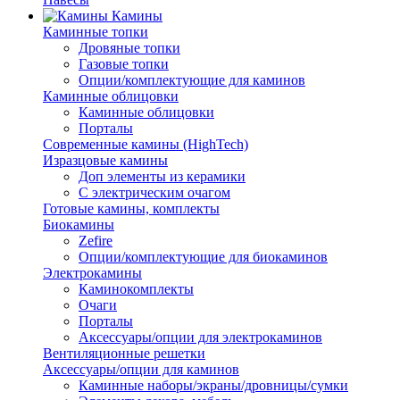
Камины
Каминные топки
Дровяные топки
Газовые топки
Опции/комплектующие для каминов
Каминные облицовки
Каминные облицовки
Порталы
Современные камины (HighTech)
Изразцовые камины
Доп элементы из керамики
С электрическим очагом
Готовые камины, комплекты
Биокамины
Zefire
Опции/комплектующие для биокаминов
Электрокамины
Каминокомплекты
Очаги
Порталы
Аксессуары/опции для электрокаминов
Вентиляционные решетки
Аксессуары/опции для каминов
Каминные наборы/экраны/дровницы/сумки