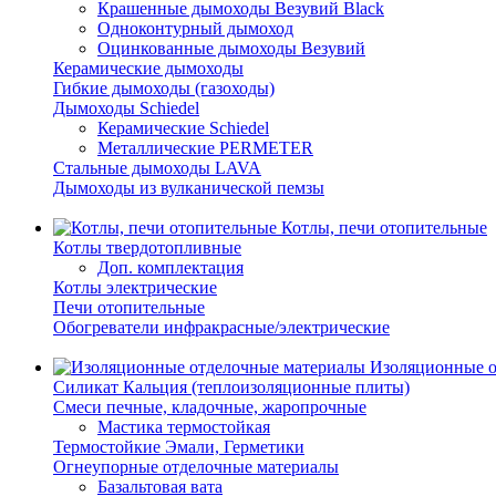
Крашенные дымоходы Везувий Black
Одноконтурный дымоход
Оцинкованные дымоходы Везувий
Керамические дымоходы
Гибкие дымоходы (газоходы)
Дымоходы Schiedel
Керамические Schiedel
Металлические PERMETER
Стальные дымоходы LAVA
Дымоходы из вулканической пемзы
Котлы, печи отопительные
Котлы твердотопливные
Доп. комплектация
Котлы электрические
Печи отопительные
Обогреватели инфракрасные/электрические
Изоляционные о
Силикат Кальция (теплоизоляционные плиты)
Смеси печные, кладочные, жаропрочные
Мастика термостойкая
Термостойкие Эмали, Герметики
Огнеупорные отделочные материалы
Базальтовая вата