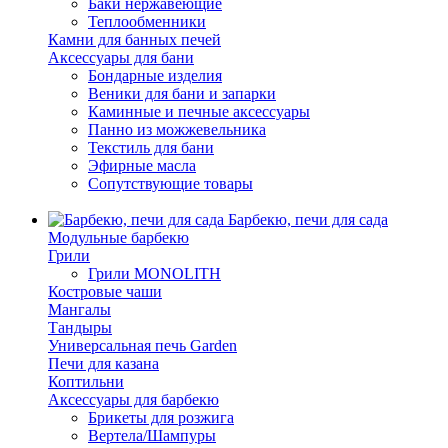
Баки нержавеющие
Теплообменники
Камни для банных печей
Аксессуары для бани
Бондарные изделия
Веники для бани и запарки
Каминные и печные аксессуары
Панно из можжевельника
Текстиль для бани
Эфирные масла
Сопутствующие товары
Барбекю, печи для сада
Модульные барбекю
Грили
Грили MONOLITH
Костровые чаши
Мангалы
Тандыры
Универсальная печь Garden
Печи для казана
Коптильни
Аксессуары для барбекю
Брикеты для розжига
Вертела/Шампуры