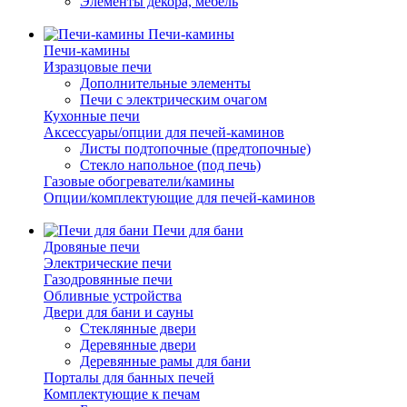
Элементы декора, мебель
Печи-камины
Печи-камины
Изразцовые печи
Дополнительные элементы
Печи с электрическим очагом
Кухонные печи
Аксессуары/опции для печей-каминов
Листы подтопочные (предтопочные)
Стекло напольное (под печь)
Газовые обогреватели/камины
Опции/комплектующие для печей-каминов
Печи для бани
Дровяные печи
Электрические печи
Газодровянные печи
Обливные устройства
Двери для бани и сауны
Стеклянные двери
Деревянные двери
Деревянные рамы для бани
Порталы для банных печей
Комплектующие к печам