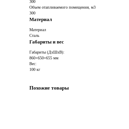
300
Объем отапливаемого помещения, м3
300
Материал
Материал
Сталь
Габариты и вес
Габариты (ДхШхВ):
860×650×655 мм
Вес:
100 кг
Похожие товары
Печь отопительная ASTON "Лесная 150"