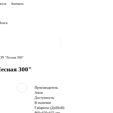
ности
Контакты
ON "Лесная 300"
есная 300"
Производитель:
Aston
Доступность:
В наличии
Габариты (ДхШхВ):
860×650×655 мм