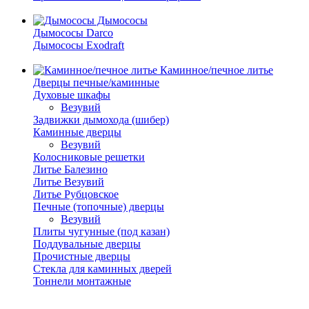
Дымососы
Дымососы Darco
Дымососы Exodraft
Каминное/печное литье
Дверцы печные/каминные
Духовые шкафы
Везувий
Задвижки дымохода (шибер)
Каминные дверцы
Везувий
Колосниковые решетки
Литье Балезино
Литье Везувий
Литье Рубцовское
Печные (топочные) дверцы
Везувий
Плиты чугунные (под казан)
Поддувальные дверцы
Прочистные дверцы
Стекла для каминных дверей
Тоннели монтажные