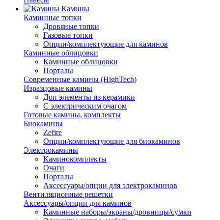
Камины
Каминные топки
Дровяные топки
Газовые топки
Опции/комплектующие для каминов
Каминные облицовки
Каминные облицовки
Порталы
Современные камины (HighTech)
Изразцовые камины
Доп элементы из керамики
С электрическим очагом
Готовые камины, комплекты
Биокамины
Zefire
Опции/комплектующие для биокаминов
Электрокамины
Каминокомплекты
Очаги
Порталы
Аксессуары/опции для электрокаминов
Вентиляционные решетки
Аксессуары/опции для каминов
Каминные наборы/экраны/дровницы/сумки