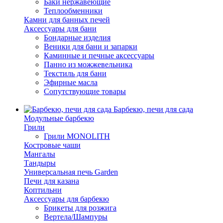
Баки нержавеющие
Теплообменники
Камни для банных печей
Аксессуары для бани
Бондарные изделия
Веники для бани и запарки
Каминные и печные аксессуары
Панно из можжевельника
Текстиль для бани
Эфирные масла
Сопутствующие товары
Барбекю, печи для сада
Модульные барбекю
Грили
Грили MONOLITH
Костровые чаши
Мангалы
Тандыры
Универсальная печь Garden
Печи для казана
Коптильни
Аксессуары для барбекю
Брикеты для розжига
Вертела/Шампуры