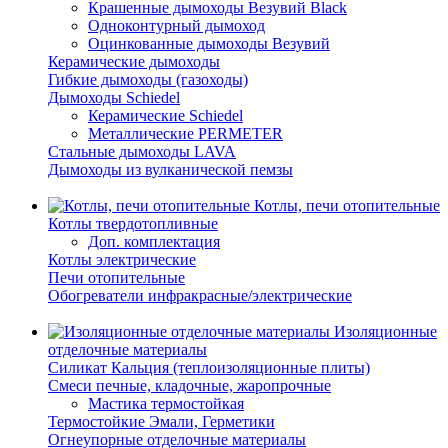
Крашенные дымоходы Везувий Black
Одноконтурный дымоход
Оцинкованные дымоходы Везувий
Керамические дымоходы
Гибкие дымоходы (газоходы)
Дымоходы Schiedel
Керамические Schiedel
Металлические PERMETER
Стальные дымоходы LAVA
Дымоходы из вулканической пемзы
Котлы, печи отопительные
Котлы твердотопливные
Доп. комплектация
Котлы электрические
Печи отопительные
Обогреватели инфракрасные/электрические
Изоляционные
отделочные материалы
Силикат Кальция (теплоизоляционные плиты)
Смеси печные, кладочные, жаропрочные
Мастика термостойкая
Термостойкие Эмали, Герметики
Огнеупорные отделочные материалы