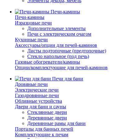
Элементы декора, мебель
Печи-камины
Печи-камины
Изразцовые печи
Дополнительные элементы
Печи с электрическим очагом
Кухонные печи
Аксессуары/опции для печей-каминов
Листы подтопочные (предтопочные)
Стекло напольное (под печь)
Газовые обогреватели/камины
Опции/комплектующие для печей-каминов
Печи для бани
Дровяные печи
Электрические печи
Газодровянные печи
Обливные устройства
Двери для бани и сауны
Стеклянные двери
Деревянные двери
Деревянные рамы для бани
Порталы для банных печей
Комплектующие к печам