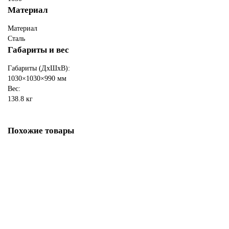
Материал
Материал
Сталь
Габариты и вес
Габариты (ДхШхВ):
1030×1030×990 мм
Вес:
138.8 кг
Похожие товары
Fantastic Grill Везувий Ø 700
(чаша+подставка+плита+решетка+крышка)
39750 ₽