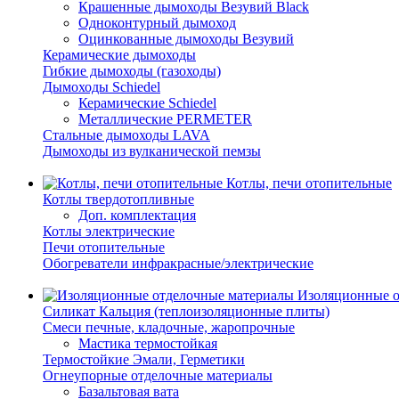
Крашенные дымоходы Везувий Black
Одноконтурный дымоход
Оцинкованные дымоходы Везувий
Керамические дымоходы
Гибкие дымоходы (газоходы)
Дымоходы Schiedel
Керамические Schiedel
Металлические PERMETER
Стальные дымоходы LAVA
Дымоходы из вулканической пемзы
Котлы, печи отопительные
Котлы твердотопливные
Доп. комплектация
Котлы электрические
Печи отопительные
Обогреватели инфракрасные/электрические
Изоляционные о
Силикат Кальция (теплоизоляционные плиты)
Смеси печные, кладочные, жаропрочные
Мастика термостойкая
Термостойкие Эмали, Герметики
Огнеупорные отделочные материалы
Базальтовая вата