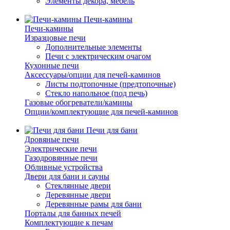
Элементы декора, мебель
Печи-камины
Печи-камины
Изразцовые печи
Дополнительные элементы
Печи с электрическим очагом
Кухонные печи
Аксессуары/опции для печей-каминов
Листы подтопочные (предтопочные)
Стекло напольное (под печь)
Газовые обогреватели/камины
Опции/комплектующие для печей-каминов
Печи для бани
Дровяные печи
Электрические печи
Газодровянные печи
Обливные устройства
Двери для бани и сауны
Стеклянные двери
Деревянные двери
Деревянные рамы для бани
Порталы для банных печей
Комплектующие к печам