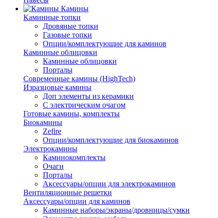
Камины
Каминные топки
Дровяные топки
Газовые топки
Опции/комплектующие для каминов
Каминные облицовки
Каминные облицовки
Порталы
Современные камины (HighTech)
Изразцовые камины
Доп элементы из керамики
С электрическим очагом
Готовые камины, комплекты
Биокамины
Zefire
Опции/комплектующие для биокаминов
Электрокамины
Каминокомплекты
Очаги
Порталы
Аксессуары/опции для электрокаминов
Вентиляционные решетки
Аксессуары/опции для каминов
Каминные наборы/экраны/дровницы/сумки