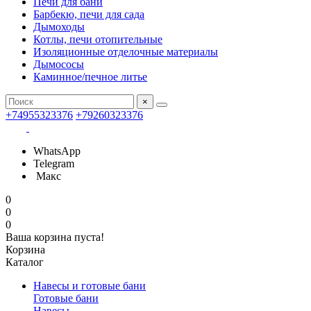
Печи для бани
Барбекю, печи для сада
Дымоходы
Котлы, печи отопительные
Изоляционные отделочные материалы
Дымососы
Каминное/печное литье
×
+74955323376
+79260323376
WhatsApp
Telegram
Макс
0
0
0
Ваша корзина пуста!
Корзина
Каталог
Навесы и готовые бани
Готовые бани
Навесы