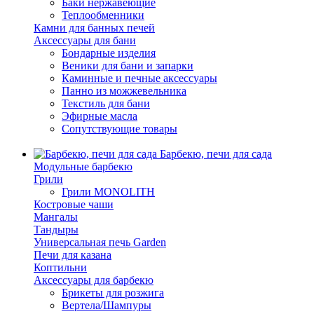
Баки нержавеющие
Теплообменники
Камни для банных печей
Аксессуары для бани
Бондарные изделия
Веники для бани и запарки
Каминные и печные аксессуары
Панно из можжевельника
Текстиль для бани
Эфирные масла
Сопутствующие товары
Барбекю, печи для сада
Модульные барбекю
Грили
Грили MONOLITH
Костровые чаши
Мангалы
Тандыры
Универсальная печь Garden
Печи для казана
Коптильни
Аксессуары для барбекю
Брикеты для розжига
Вертела/Шампуры