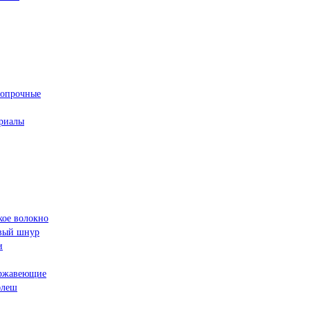
ропрочные
риалы
кое волокно
овый шнур
и
ржавеющие
флеш