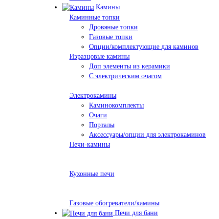
Камины
Каминные топки
Дровяные топки
Газовые топки
Опции/комплектующие для каминов
Изразцовые камины
Доп элементы из керамики
С электрическим очагом
Электрокамины
Каминокомплекты
Очаги
Порталы
Аксессуары/опции для электрокаминов
Печи-камины
Кухонные печи
Газовые обогреватели/камины
Печи для бани