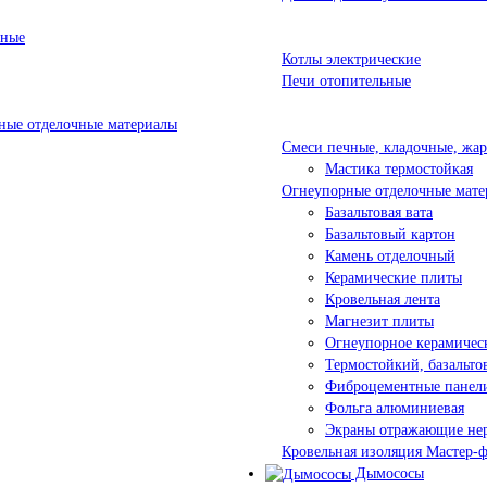
ьные
Котлы электрические
Печи отопительные
ые отделочные материалы
Смеси печные, кладочные, жа
Мастика термостойкая
Огнеупорные отделочные мате
Базальтовая вата
Базальтовый картон
Камень отделочный
Керамические плиты
Кровельная лента
Магнезит плиты
Огнеупорное керамичес
Термостойкий, базальт
Фиброцементные панел
Фольга алюминиевая
Экраны отражающие не
Кровельная изоляция Мастер-
Дымососы