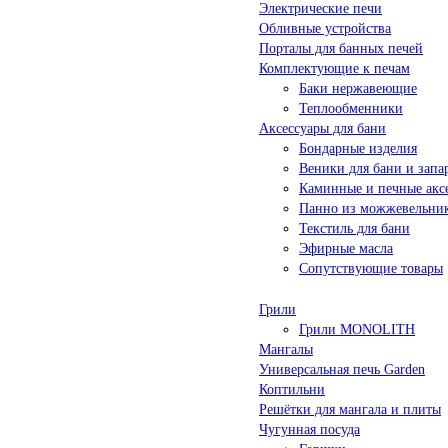
Электрические печи
Обливные устройства
Порталы для банных печей
Комплектующие к печам
Баки нержавеющие
Теплообменники
Аксессуары для бани
Бондарные изделия
Веники для бани и запа
Каминные и печные акс
Панно из можжевельни
Текстиль для бани
Эфирные масла
Сопутствующие товары
Грили
Грили MONOLITH
Мангалы
Универсальная печь Garden
Коптильни
Решётки для мангала и плиты
Чугунная посуда