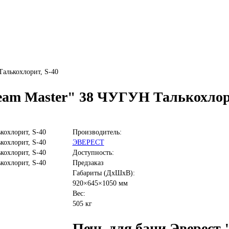
Талькохлорит, S-40
team Master" 38 ЧУГУН Талькохлор
Производитель:
ЭВЕРЕСТ
Доступность:
Предзаказ
Габариты (ДхШхВ):
920×645×1050 мм
Вес:
505 кг
Печь для бани Эверест 