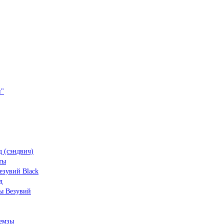
и"
 (сэндвич)
ты
зувий Black
д
ы Везувий
емзы