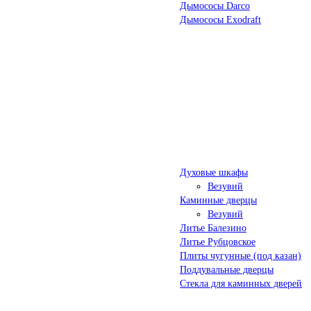
Дымососы Darco
Дымососы Exodraft
Духовые шкафы
Везувий
Каминные дверцы
Везувий
Литье Балезино
Литье Рубцовское
Плиты чугунные (под казан)
Поддувальные дверцы
Стекла для каминных дверей