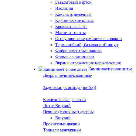
Базальтовый картон
Изоляция
Камень отделочный
Керамические плиты
Кровельная лента
Магнезит плиты
Огнеупорное керамическое волокно
Термостойкий, базальтовый шнур
Фиброцементные панели
Фольга алюминиевая
Экраны отражающие нержавеющие
Каминное/печное литье
Дверцы печные/каминные
Задвижки дымохода (шибер)
Колосниковые решетки
Литье Везувий
Печные (топочные) дверцы
Везувий
Прочистные дверцы
Тоннели монтажные