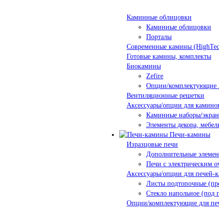
Каминные облицовки
Каминные облицовки
Порталы
Современные камины (HighTec
Готовые камины, комплекты
Биокамины
Zefire
Опции/комплектующие 
Вентиляционные решетки
Аксессуары/опции для камино
Каминные наборы/экра
Элементы декора, мебел
Печи-камины
Изразцовые печи
Дополнительные элеме
Печи с электрическим о
Аксессуары/опции для печей-
Листы подтопочные (пр
Стекло напольное (под 
Опции/комплектующие для пе