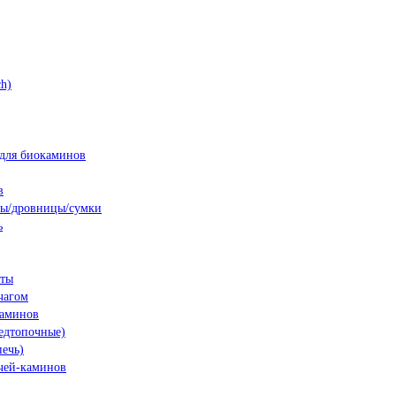
h)
для биокаминов
в
ны/дровницы/сумки
ь
нты
чагом
каминов
едтопочные)
печь)
чей-каминов