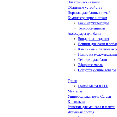
Электрические печи
Обливные устройства
Порталы для банных печей
Комплектующие к печам
Баки нержавеющие
Теплообменники
Аксессуары для бани
Бондарные изделия
Веники для бани и запа
Каминные и печные акс
Панно из можжевельни
Текстиль для бани
Эфирные масла
Сопутствующие товары
Грили
Грили MONOLITH
Мангалы
Универсальная печь Garden
Коптильни
Решётки для мангала и плиты
Чугунная посуда