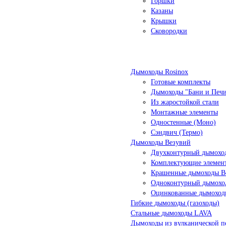
Горшки
Казаны
Крышки
Сковородки
Дымоходы Rosinox
Готовые комплекты
Дымоходы "Бани и Печ
Из жаростойкой стали
Монтажные элементы
Одностенные (Моно)
Сэндвич (Термо)
Дымоходы Везувий
Двухконтурный дымоход
Комплектующие элемен
Крашенные дымоходы Ве
Одноконтурный дымохо
Оцинкованные дымоход
Гибкие дымоходы (газоходы)
Стальные дымоходы LAVA
Дымоходы из вулканической п