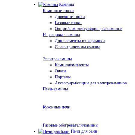
Камины
Каминные топки
Дровяные топки
Газовые топки
Опции/комплектующие для каминов
Изразцовые камины
Доп элементы из керамики
С электрическим очагом
Электрокамины
Каминокомплекты
Очаги
Порталы
Аксессуары/опции для электрокаминов
Печи-камины
Кухонные печи
Газовые обогреватели/камины
Печи для бани