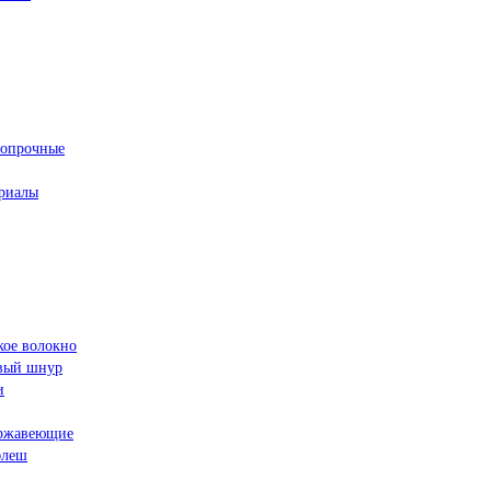
ропрочные
риалы
кое волокно
овый шнур
и
ржавеющие
флеш