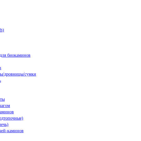
h)
для биокаминов
в
ны/дровницы/сумки
ь
нты
чагом
каминов
едтопочные)
печь)
чей-каминов