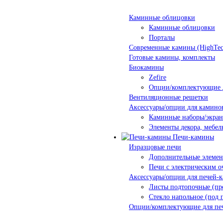
Каминные облицовки
Каминные облицовки
Порталы
Современные камины (HighTec
Готовые камины, комплекты
Биокамины
Zefire
Опции/комплектующие 
Вентиляционные решетки
Аксессуары/опции для камино
Каминные наборы/экра
Элементы декора, мебел
Печи-камины
Изразцовые печи
Дополнительные элеме
Печи с электрическим о
Аксессуары/опции для печей-
Листы подтопочные (пр
Стекло напольное (под 
Опции/комплектующие для пе