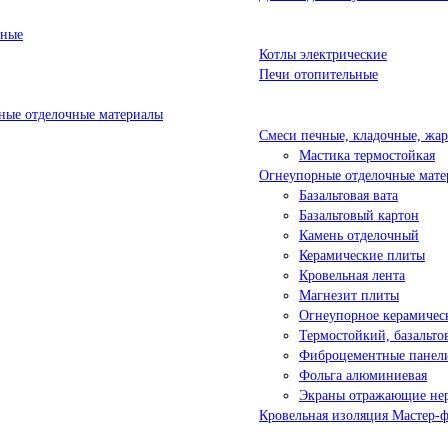
ьные
Котлы электрические
Печи отопительные
ые отделочные материалы
Смеси печные, кладочные, жа
Мастика термостойкая
Огнеупорные отделочные мате
Базальтовая вата
Базальтовый картон
Камень отделочный
Керамические плиты
Кровельная лента
Магнезит плиты
Огнеупорное керамичес
Термостойкий, базальт
Фиброцементные панел
Фольга алюминиевая
Экраны отражающие не
Кровельная изоляция Мастер-