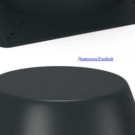
Дымососы Exodraft