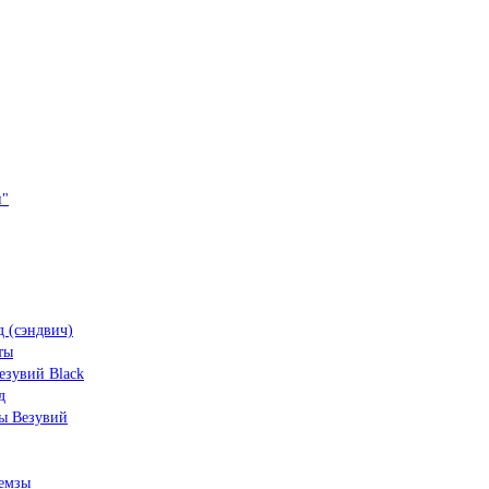
и"
 (сэндвич)
ты
зувий Black
д
ы Везувий
емзы