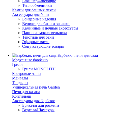
Баки нержавеющие
Теплообменники
Камни для банных печей
Аксессуары для бани
Бондарные изделия
Веники для бани и запарки
Каминные и печные аксессуары
Панно из можжевельника
Текстиль для бани
Эфирные масла
Сопутствующие товары
Барбекю, печи для сада
Модульные барбекю
Грили
Грили MONOLITH
Костровые чаши
Мангалы
Тандыры
Универсальная печь Garden
Печи для казана
Коптильни
Аксессуары для барбекю
Брикеты для розжига
Вертела/Шампуры