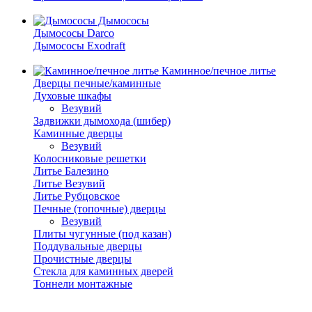
Дымососы
Дымососы Darco
Дымососы Exodraft
Каминное/печное литье
Дверцы печные/каминные
Духовые шкафы
Везувий
Задвижки дымохода (шибер)
Каминные дверцы
Везувий
Колосниковые решетки
Литье Балезино
Литье Везувий
Литье Рубцовское
Печные (топочные) дверцы
Везувий
Плиты чугунные (под казан)
Поддувальные дверцы
Прочистные дверцы
Стекла для каминных дверей
Тоннели монтажные