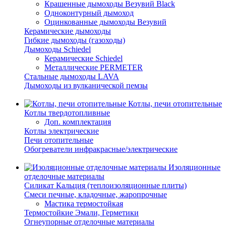
Крашенные дымоходы Везувий Black
Одноконтурный дымоход
Оцинкованные дымоходы Везувий
Керамические дымоходы
Гибкие дымоходы (газоходы)
Дымоходы Schiedel
Керамические Schiedel
Металлические PERMETER
Стальные дымоходы LAVA
Дымоходы из вулканической пемзы
Котлы, печи отопительные
Котлы твердотопливные
Доп. комплектация
Котлы электрические
Печи отопительные
Обогреватели инфракрасные/электрические
Изоляционные
отделочные материалы
Силикат Кальция (теплоизоляционные плиты)
Смеси печные, кладочные, жаропрочные
Мастика термостойкая
Термостойкие Эмали, Герметики
Огнеупорные отделочные материалы