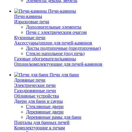
Элементы декора, мебель
Печи-камины
Печи-камины
Изразцовые печи
Дополнительные элементы
Печи с электрическим очагом
Кухонные печи
Аксессуары/опции для печей-каминов
Листы подтопочные (предтопочные)
Стекло напольное (под печь)
Газовые обогреватели/камины
Опции/комплектующие для печей-каминов
Печи для бани
Дровяные печи
Электрические печи
Газодровянные печи
Обливные устройства
Двери для бани и сауны
Стеклянные двери
Деревянные двери
Деревянные рамы для бани
Порталы для банных печей
Комплектующие к печам