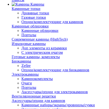
Камины
Каминные топки
Дровяные топки
Газовые топки
Опции/комплектующие для каминов
Каминные облицовки
Каминные облицовки
Порталы
Современные камины (HighTech)
Изразцовые камины
Доп элементы из керамики
С электрическим очагом
Готовые камины, комплекты
Биокамины
Zefire
Опции/комплектующие для биокаминов
Электрокамины
Каминокомплекты
Очаги
Порталы
Аксессуары/опции для электрокаминов
Вентиляционные решетки
Аксессуары/опции для каминов
Каминные наборы/экраны/дровницы/сумки