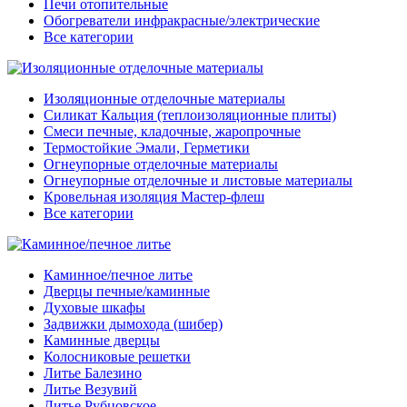
Печи отопительные
Обогреватели инфракрасные/электрические
Все категории
Изоляционные отделочные материалы
Силикат Кальция (теплоизоляционные плиты)
Смеси печные, кладочные, жаропрочные
Термостойкие Эмали, Герметики
Огнеупорные отделочные материалы
Огнеупорные отделочные и листовые материалы
Кровельная изоляция Мастер-флеш
Все категории
Каминное/печное литье
Дверцы печные/каминные
Духовые шкафы
Задвижки дымохода (шибер)
Каминные дверцы
Колосниковые решетки
Литье Балезино
Литье Везувий
Литье Рубцовское