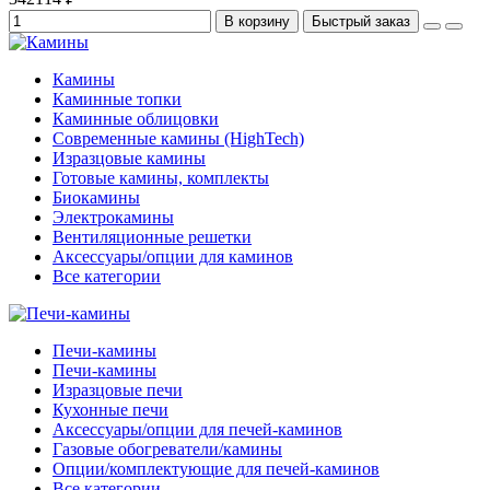
В корзину
Быстрый заказ
Камины
Каминные топки
Каминные облицовки
Современные камины (HighTech)
Изразцовые камины
Готовые камины, комплекты
Биокамины
Электрокамины
Вентиляционные решетки
Аксессуары/опции для каминов
Все категории
Печи-камины
Печи-камины
Изразцовые печи
Кухонные печи
Аксессуары/опции для печей-каминов
Газовые обогреватели/камины
Опции/комплектующие для печей-каминов
Все категории