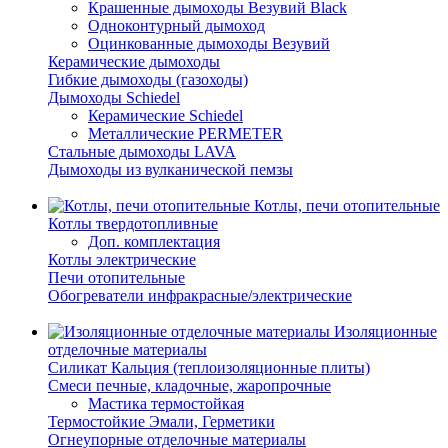
Крашенные дымоходы Везувий Black
Одноконтурный дымоход
Оцинкованные дымоходы Везувий
Керамические дымоходы
Гибкие дымоходы (газоходы)
Дымоходы Schiedel
Керамические Schiedel
Металлические PERMETER
Стальные дымоходы LAVA
Дымоходы из вулканической пемзы
Котлы, печи отопительные
Котлы твердотопливные
Доп. комплектация
Котлы электрические
Печи отопительные
Обогреватели инфракрасные/электрические
Изоляционные
отделочные материалы
Силикат Кальция (теплоизоляционные плиты)
Смеси печные, кладочные, жаропрочные
Мастика термостойкая
Термостойкие Эмали, Герметики
Огнеупорные отделочные материалы