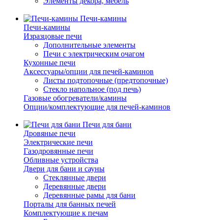
Элементы декора, мебель
Печи-камины
Печи-камины
Изразцовые печи
Дополнительные элементы
Печи с электрическим очагом
Кухонные печи
Аксессуары/опции для печей-каминов
Листы подтопочные (предтопочные)
Стекло напольное (под печь)
Газовые обогреватели/камины
Опции/комплектующие для печей-каминов
Печи для бани
Дровяные печи
Электрические печи
Газодровянные печи
Обливные устройства
Двери для бани и сауны
Стеклянные двери
Деревянные двери
Деревянные рамы для бани
Порталы для банных печей
Комплектующие к печам