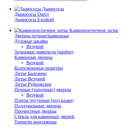
Дымососы
Дымососы Darco
Дымососы Exodraft
Каминное/печное литье
Дверцы печные/каминные
Духовые шкафы
Везувий
Задвижки дымохода (шибер)
Каминные дверцы
Везувий
Колосниковые решетки
Литье Балезино
Литье Везувий
Литье Рубцовское
Печные (топочные) дверцы
Везувий
Плиты чугунные (под казан)
Поддувальные дверцы
Прочистные дверцы
Стекла для каминных дверей
Тоннели монтажные