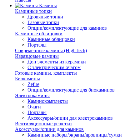
Камины
Каминные топки
Дровяные топки
Газовые топки
Опции/комплектующие для каминов
Каминные облицовки
Каминные облицовки
Порталы
Современные камины (HighTech)
Изразцовые камины
Доп элементы из керамики
С электрическим очагом
Готовые камины, комплекты
Биокамины
Zefire
Опции/комплектующие для биокаминов
Электрокамины
Каминокомплекты
Очаги
Порталы
Аксессуары/опции для электрокаминов
Вентиляционные решетки
Аксессуары/опции для каминов
Каминные наборы/экраны/дровницы/сумки