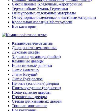
Смеси печные, кладочные, жаропрочные
Термостойкие Эмали, Герметики
Огнеупорные отделочные материалы
Огнеупорные отделочные и листовые материалы
Кровельная изоляция Мастер-флеш
Все категории
Каминное/печное литье
Дверцы печные/каминные
Духовые шкафы
Задвижки дымохода (шибер)
Каминные дверцы
Колосниковые решетки
Литье Балезино
Литье Везувий
Литье Рубцовское
Печные (топочные) дверцы
Плиты чугунные (под казан)
Поддувальные дверцы
Прочистные дверцы
Стекла для каминных дверей
Тоннели монтажные
Все категории