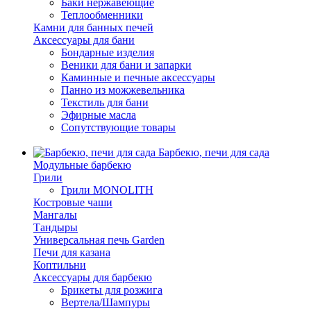
Баки нержавеющие
Теплообменники
Камни для банных печей
Аксессуары для бани
Бондарные изделия
Веники для бани и запарки
Каминные и печные аксессуары
Панно из можжевельника
Текстиль для бани
Эфирные масла
Сопутствующие товары
Барбекю, печи для сада
Модульные барбекю
Грили
Грили MONOLITH
Костровые чаши
Мангалы
Тандыры
Универсальная печь Garden
Печи для казана
Коптильни
Аксессуары для барбекю
Брикеты для розжига
Вертела/Шампуры