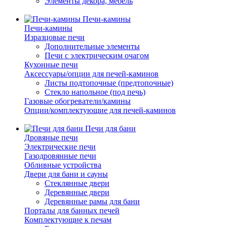
Элементы декора, мебель
Печи-камины
Печи-камины
Изразцовые печи
Дополнительные элементы
Печи с электрическим очагом
Кухонные печи
Аксессуары/опции для печей-каминов
Листы подтопочные (предтопочные)
Стекло напольное (под печь)
Газовые обогреватели/камины
Опции/комплектующие для печей-каминов
Печи для бани
Дровяные печи
Электрические печи
Газодровянные печи
Обливные устройства
Двери для бани и сауны
Стеклянные двери
Деревянные двери
Деревянные рамы для бани
Порталы для банных печей
Комплектующие к печам