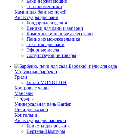
Баки нержавеющие
Теплообменники
Камни для банных печей
Аксессуары для бани
Бондарные изделия
Веники для бани и запарки
Каминные и печные аксессуары
Панно из можжевельника
Текстиль для бани
Эфирные масла
Сопутствующие товары
Барбекю, печи для сада
Модульные барбекю
Грили
Грили MONOLITH
Костровые чаши
Мангалы
Тандыры
Универсальная печь Garden
Печи для казана
Коптильни
Аксессуары для барбекю
Брикеты для розжига
Вертела/Шампуры