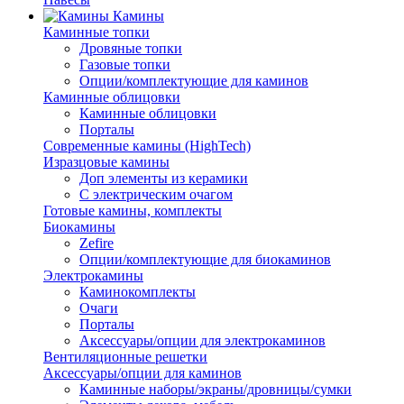
Камины
Каминные топки
Дровяные топки
Газовые топки
Опции/комплектующие для каминов
Каминные облицовки
Каминные облицовки
Порталы
Современные камины (HighTech)
Изразцовые камины
Доп элементы из керамики
С электрическим очагом
Готовые камины, комплекты
Биокамины
Zefire
Опции/комплектующие для биокаминов
Электрокамины
Каминокомплекты
Очаги
Порталы
Аксессуары/опции для электрокаминов
Вентиляционные решетки
Аксессуары/опции для каминов
Каминные наборы/экраны/дровницы/сумки