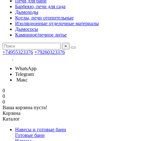
Печи для бани
Барбекю, печи для сада
Дымоходы
Котлы, печи отопительные
Изоляционные отделочные материалы
Дымососы
Каминное/печное литье
×
+74955323376
+79260323376
WhatsApp
Telegram
Макс
0
0
0
Ваша корзина пуста!
Корзина
Каталог
Навесы и готовые бани
Готовые бани
Навесы