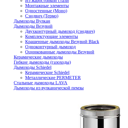
Из жаростойкой стали
Монтажные элементы
Одностенные (Моно)
Сэндвич (Термо)
Дымоходы Вулкан
Дымоходы Везувий
Двухконтурный дымоход (сэндвич)
Комплектующие элементы
Крашенные дымоходы Везувий Black
Одноконтурный дымоход
Оцинкованные дымоходы Везувий
Керамические дымоходы
Гибкие дымоходы (газоходы)
Дымоходы Schiedel
Керамические Schiedel
Металлические PERMETER
Стальные дымоходы LAVA
Дымоходы из вулканической пемзы