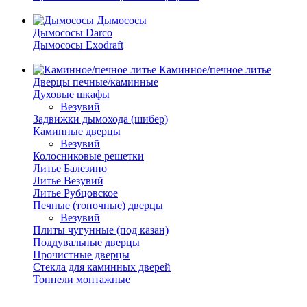
Дымососы
Дымососы Darco
Дымососы Exodraft
Каминное/печное литье
Дверцы печные/каминные
Духовые шкафы
Везувий
Задвижки дымохода (шибер)
Каминные дверцы
Везувий
Колосниковые решетки
Литье Балезино
Литье Везувий
Литье Рубцовское
Печные (топочные) дверцы
Везувий
Плиты чугунные (под казан)
Поддувальные дверцы
Прочистные дверцы
Стекла для каминных дверей
Тоннели монтажные