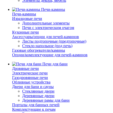
Элементы декора, мебель
Печи-камины
Печи-камины
Изразцовые печи
Дополнительные элементы
Печи с электрическим очагом
Кухонные печи
Аксессуары/опции для печей-каминов
Листы подтопочные (предтопочные)
Стекло напольное (под печь)
Газовые обогреватели/камины
Опции/комплектующие для печей-каминов
Печи для бани
Дровяные печи
Электрические печи
Газодровянные печи
Обливные устройства
Двери для бани и сауны
Стеклянные двери
Деревянные двери
Деревянные рамы для бани
Порталы для банных печей
Комплектующие к печам