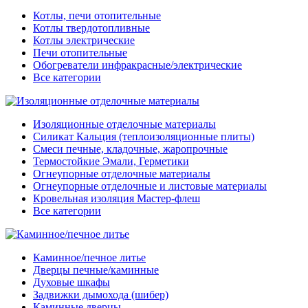
Котлы, печи отопительные
Котлы твердотопливные
Котлы электрические
Печи отопительные
Обогреватели инфракрасные/электрические
Все категории
Изоляционные отделочные материалы
Силикат Кальция (теплоизоляционные плиты)
Смеси печные, кладочные, жаропрочные
Термостойкие Эмали, Герметики
Огнеупорные отделочные материалы
Огнеупорные отделочные и листовые материалы
Кровельная изоляция Мастер-флеш
Все категории
Каминное/печное литье
Дверцы печные/каминные
Духовые шкафы
Задвижки дымохода (шибер)
Каминные дверцы