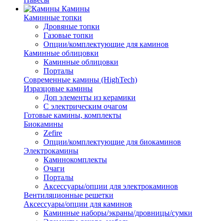
Камины
Каминные топки
Дровяные топки
Газовые топки
Опции/комплектующие для каминов
Каминные облицовки
Каминные облицовки
Порталы
Современные камины (HighTech)
Изразцовые камины
Доп элементы из керамики
С электрическим очагом
Готовые камины, комплекты
Биокамины
Zefire
Опции/комплектующие для биокаминов
Электрокамины
Каминокомплекты
Очаги
Порталы
Аксессуары/опции для электрокаминов
Вентиляционные решетки
Аксессуары/опции для каминов
Каминные наборы/экраны/дровницы/сумки