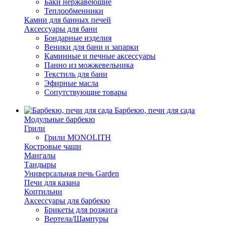
Баки нержавеющие
Теплообменники
Камни для банных печей
Аксессуары для бани
Бондарные изделия
Веники для бани и запарки
Каминные и печные аксессуары
Панно из можжевельника
Текстиль для бани
Эфирные масла
Сопутствующие товары
Барбекю, печи для сада
Модульные барбекю
Грили
Грили MONOLITH
Костровые чаши
Мангалы
Тандыры
Универсальная печь Garden
Печи для казана
Коптильни
Аксессуары для барбекю
Брикеты для розжига
Вертела/Шампуры