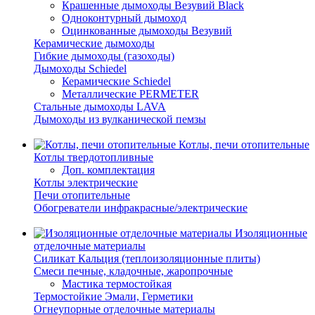
Крашенные дымоходы Везувий Black
Одноконтурный дымоход
Оцинкованные дымоходы Везувий
Керамические дымоходы
Гибкие дымоходы (газоходы)
Дымоходы Schiedel
Керамические Schiedel
Металлические PERMETER
Стальные дымоходы LAVA
Дымоходы из вулканической пемзы
Котлы, печи отопительные
Котлы твердотопливные
Доп. комплектация
Котлы электрические
Печи отопительные
Обогреватели инфракрасные/электрические
Изоляционные
отделочные материалы
Силикат Кальция (теплоизоляционные плиты)
Смеси печные, кладочные, жаропрочные
Мастика термостойкая
Термостойкие Эмали, Герметики
Огнеупорные отделочные материалы