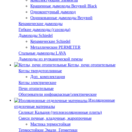
Комплектующие элементы
Крашенные дымоходы Везувий Black
Одноконтурный дымоход
Оцинкованные дымоходы Везувий
Керамические дымоходы
Гибкие дымоходы (газоходы)
Дымоходы Schiedel
Керамические Schiedel
Металлические PERMETER
Стальные дымоходы LAVA
Дымоходы из вулканической пемзы
Котлы, печи отопительные
Котлы твердотопливные
Доп. комплектация
Котлы электрические
Печи отопительные
Обогреватели инфракрасные/электрические
Изоляционные
отделочные материалы
Силикат Кальция (теплоизоляционные плиты)
Смеси печные, кладочные, жаропрочные
Мастика термостойкая
Термостойкие Эмали, Герметики