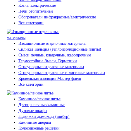
Котлы электрические
Печи отопительные
Обогреватели инфракрасные/электрические
Все категории
Изоляционные отделочные материалы
Силикат Кальция (теплоизоляционные плиты)
Смеси печные, кладочные, жаропрочные
Термостойкие Эмали, Герметики
Огнеупорные отделочные материалы
Огнеупорные отделочные и листовые материалы
Кровельная изоляция Мастер-флеш
Все категории
Каминное/печное литье
Дверцы печные/каминные
Духовые шкафы
Задвижки дымохода (шибер)
Каминные дверцы
Колосниковые решетки