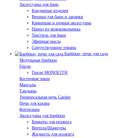
Аксессуары для бани
Бондарные изделия
Веники для бани и запарки
Каминные и печные аксессуары
Панно из можжевельника
Текстиль для бани
Эфирные масла
Сопутствующие товары
Барбекю, печи для сада
Модульные барбекю
Грили
Грили MONOLITH
Костровые чаши
Мангалы
Тандыры
Универсальная печь Garden
Печи для казана
Коптильни
Аксессуары для барбекю
Брикеты для розжига
Вертела/Шампуры
Жидкость для розжига