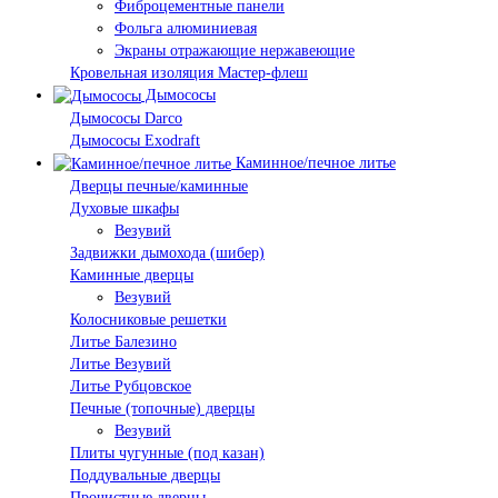
Фиброцементные панели
Фольга алюминиевая
Экраны отражающие нержавеющие
Кровельная изоляция Мастер-флеш
Дымососы
Дымососы Darco
Дымососы Exodraft
Каминное/печное литье
Дверцы печные/каминные
Духовые шкафы
Везувий
Задвижки дымохода (шибер)
Каминные дверцы
Везувий
Колосниковые решетки
Литье Балезино
Литье Везувий
Литье Рубцовское
Печные (топочные) дверцы
Везувий
Плиты чугунные (под казан)
Поддувальные дверцы
Прочистные дверцы