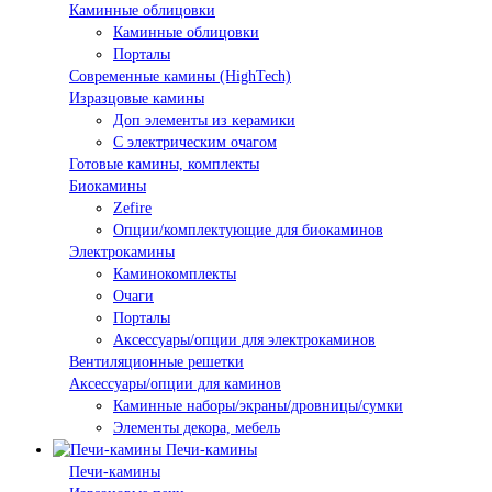
Каминные облицовки
Каминные облицовки
Порталы
Современные камины (HighTech)
Изразцовые камины
Доп элементы из керамики
С электрическим очагом
Готовые камины, комплекты
Биокамины
Zefire
Опции/комплектующие для биокаминов
Электрокамины
Каминокомплекты
Очаги
Порталы
Аксессуары/опции для электрокаминов
Вентиляционные решетки
Аксессуары/опции для каминов
Каминные наборы/экраны/дровницы/сумки
Элементы декора, мебель
Печи-камины
Печи-камины