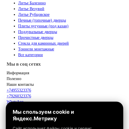
Литье Балезино
Литье Везувий
Литье Рубцовское
Печные (топочные) дверцы
Плиты чугунные (под казан)
Поддувальные дверцы
Прочистные дверцы
Стекла для каминных дверей
Тоннели монтажные
Все категории
Мы в соц сетях
Информация
Полезно
Наши контакты
+74955323376
+79260323376
WhatsApp
Telegram
Мы спользуем cookie и
Макс
Яндекс.Метрику
info@fox-kamin.ru
Наш адрес
Сайт использует файлы cookie и сервис