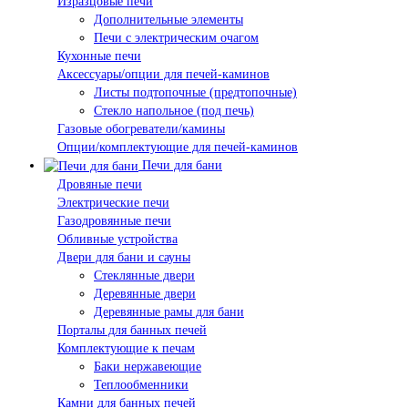
Изразцовые печи
Дополнительные элементы
Печи с электрическим очагом
Кухонные печи
Аксессуары/опции для печей-каминов
Листы подтопочные (предтопочные)
Стекло напольное (под печь)
Газовые обогреватели/камины
Опции/комплектующие для печей-каминов
Печи для бани
Дровяные печи
Электрические печи
Газодровянные печи
Обливные устройства
Двери для бани и сауны
Стеклянные двери
Деревянные двери
Деревянные рамы для бани
Порталы для банных печей
Комплектующие к печам
Баки нержавеющие
Теплообменники
Камни для банных печей