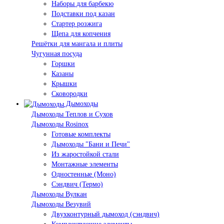
Наборы для барбекю
Подставки под казан
Стартер розжига
Щепа для копчения
Решётки для мангала и плиты
Чугунная посуда
Горшки
Казаны
Крышки
Сковородки
Дымоходы
Дымоходы Теплов и Сухов
Дымоходы Rosinox
Готовые комплекты
Дымоходы "Бани и Печи"
Из жаростойкой стали
Монтажные элементы
Одностенные (Моно)
Сэндвич (Термо)
Дымоходы Вулкан
Дымоходы Везувий
Двухконтурный дымоход (сэндвич)