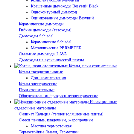
Комплектующие элементы
Крашенные дымоходы Везувий Black
Одноконтурный дымоход
Оцинкованные дымоходы Везувий
Керамические дымоходы
Гибкие дымоходы (газоходы)
Дымоходы Schiedel
Керамические Schiedel
Металлические PERMETER
Стальные дымоходы LAVA
Дымоходы из вулканической пемзы
Котлы, печи отопительные
Котлы твердотопливные
Доп. комплектация
Котлы электрические
Печи отопительные
Обогреватели инфракрасные/электрические
Изоляционные
отделочные материалы
Силикат Кальция (теплоизоляционные плиты)
Смеси печные, кладочные, жаропрочные
Мастика термостойкая
Термостойкие Эмали, Герметики