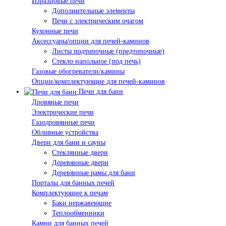
Изразцовые печи
Дополнительные элементы
Печи с электрическим очагом
Кухонные печи
Аксессуары/опции для печей-каминов
Листы подтопочные (предтопочные)
Стекло напольное (под печь)
Газовые обогреватели/камины
Опции/комплектующие для печей-каминов
Печи для бани
Дровяные печи
Электрические печи
Газодровянные печи
Обливные устройства
Двери для бани и сауны
Стеклянные двери
Деревянные двери
Деревянные рамы для бани
Порталы для банных печей
Комплектующие к печам
Баки нержавеющие
Теплообменники
Камни для банных печей