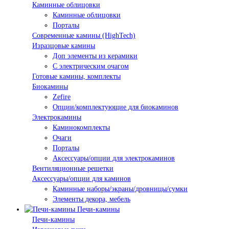
Каминные облицовки
Каминные облицовки
Порталы
Современные камины (HighTech)
Изразцовые камины
Доп элементы из керамики
С электрическим очагом
Готовые камины, комплекты
Биокамины
Zefire
Опции/комплектующие для биокаминов
Электрокамины
Каминокомплекты
Очаги
Порталы
Аксессуары/опции для электрокаминов
Вентиляционные решетки
Аксессуары/опции для каминов
Каминные наборы/экраны/дровницы/сумки
Элементы декора, мебель
Печи-камины
Печи-камины