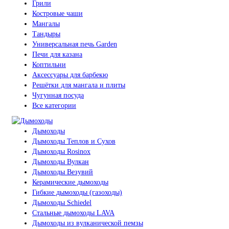
Грили
Костровые чаши
Мангалы
Тандыры
Универсальная печь Garden
Печи для казана
Коптильни
Аксессуары для барбекю
Решётки для мангала и плиты
Чугунная посуда
Все категории
Дымоходы
Дымоходы Теплов и Сухов
Дымоходы Rosinox
Дымоходы Вулкан
Дымоходы Везувий
Керамические дымоходы
Гибкие дымоходы (газоходы)
Дымоходы Schiedel
Стальные дымоходы LAVA
Дымоходы из вулканической пемзы