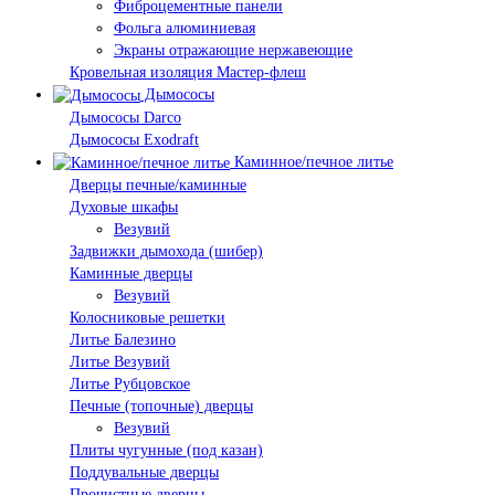
Фиброцементные панели
Фольга алюминиевая
Экраны отражающие нержавеющие
Кровельная изоляция Мастер-флеш
Дымососы
Дымососы Darco
Дымососы Exodraft
Каминное/печное литье
Дверцы печные/каминные
Духовые шкафы
Везувий
Задвижки дымохода (шибер)
Каминные дверцы
Везувий
Колосниковые решетки
Литье Балезино
Литье Везувий
Литье Рубцовское
Печные (топочные) дверцы
Везувий
Плиты чугунные (под казан)
Поддувальные дверцы
Прочистные дверцы