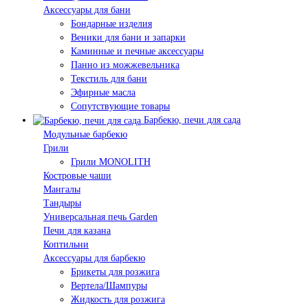
Аксессуары для бани
Бондарные изделия
Веники для бани и запарки
Каминные и печные аксессуары
Панно из можжевельника
Текстиль для бани
Эфирные масла
Сопутствующие товары
Барбекю, печи для сада
Модульные барбекю
Грили
Грили MONOLITH
Костровые чаши
Мангалы
Тандыры
Универсальная печь Garden
Печи для казана
Коптильни
Аксессуары для барбекю
Брикеты для розжига
Вертела/Шампуры
Жидкость для розжига