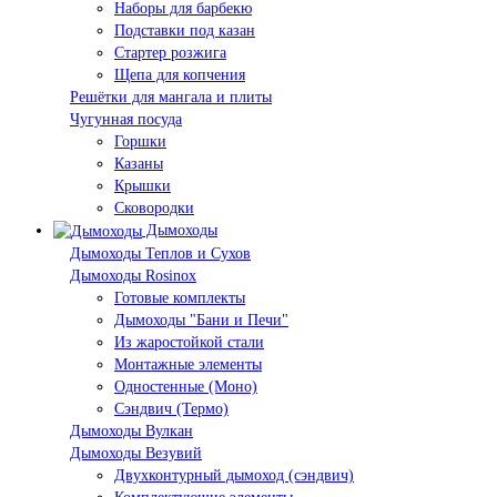
Наборы для барбекю
Подставки под казан
Стартер розжига
Щепа для копчения
Решётки для мангала и плиты
Чугунная посуда
Горшки
Казаны
Крышки
Сковородки
Дымоходы
Дымоходы Теплов и Сухов
Дымоходы Rosinox
Готовые комплекты
Дымоходы "Бани и Печи"
Из жаростойкой стали
Монтажные элементы
Одностенные (Моно)
Сэндвич (Термо)
Дымоходы Вулкан
Дымоходы Везувий
Двухконтурный дымоход (сэндвич)