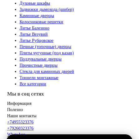
Духовые шкафы
Задвижки дымохода (шибер)
Каминные дверцы
Колосниковые решетки
Литье Балезино
Литье Везувий
Литье Рубцовское
Печные (топочные) дверцы
Плиты чугунные (под казан)
Поддувальные дверцы
Прочистные дверцы
Стекла для каминных дверей
Тоннели монтажные
Все категории
Мы в соц сетях
Информация
Полезно
Наши контакты
+74955323376
+79260323376
WhatsApp