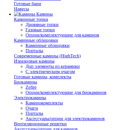
Готовые бани
Навесы
Камины
Каминные топки
Дровяные топки
Газовые топки
Опции/комплектующие для каминов
Каминные облицовки
Каминные облицовки
Порталы
Современные камины (HighTech)
Изразцовые камины
Доп элементы из керамики
С электрическим очагом
Готовые камины, комплекты
Биокамины
Zefire
Опции/комплектующие для биокаминов
Электрокамины
Каминокомплекты
Очаги
Порталы
Аксессуары/опции для электрокаминов
Вентиляционные решетки
Аксессуары/опции для каминов