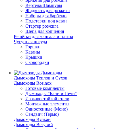
Брикеты для розжига
Вертела/Шампуры
Жидкость для розжига
Наборы для барбекю
Подставки под казан
Стартер розжига
Щепа для копчения
Решётки для мангала и плиты
Чугунная посуда
Горшки
Казаны
Крышки
Сковородки
Дымоходы
Дымоходы Теплов и Сухов
Дымоходы Rosinox
Готовые комплекты
Дымоходы "Бани и Печи"
Из жаростойкой стали
Монтажные элементы
Одностенные (Моно)
Сэндвич (Термо)
Дымоходы Вулкан
Дымоходы Везувий