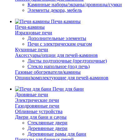
Каминные наборы/экраны/дровницы/сумки
Элементы декора, мебель
Печи-камины
Печи-камины
Изразцовые печи
Дополнительные элементы
Печи с электрическим очагом
Кухонные печи
Аксессуары/опции для печей-каминов
Листы подтопочные (предтопочные)
Стекло напольное (под печь)
Газовые обогреватели/камины
Опции/комплектующие для печей-каминов
Печи для бани
Дровяные печи
Электрические печи
Газодровянные печи
Обливные устройства
Двери для бани и сауны
Стеклянные двери
Деревянные двери
Деревянные рамы для бани
Порталы для банных печей