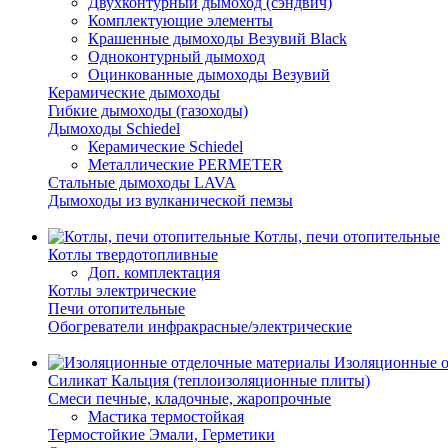
Двухконтурный дымоход (сэндвич)
Комплектующие элементы
Крашенные дымоходы Везувий Black
Одноконтурный дымоход
Оцинкованные дымоходы Везувий
Керамические дымоходы
Гибкие дымоходы (газоходы)
Дымоходы Schiedel
Керамические Schiedel
Металлические PERMETER
Стальные дымоходы LAVA
Дымоходы из вулканической пемзы
Котлы, печи отопительные
Котлы твердотопливные
Доп. комплектация
Котлы электрические
Печи отопительные
Обогреватели инфракрасные/электрические
Изоляционные о
Силикат Кальция (теплоизоляционные плиты)
Смеси печные, кладочные, жаропрочные
Мастика термостойкая
Термостойкие Эмали, Герметики