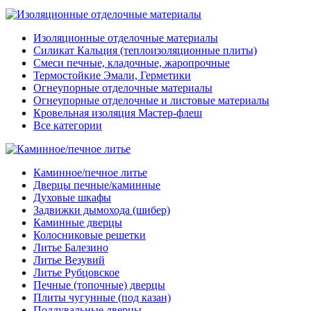
Изоляционные отделочные материалы
Силикат Кальция (теплоизоляционные плиты)
Смеси печные, кладочные, жаропрочные
Термостойкие Эмали, Герметики
Огнеупорные отделочные материалы
Огнеупорные отделочные и листовые материалы
Кровельная изоляция Мастер-флеш
Все категории
Каминное/печное литье
Дверцы печные/каминные
Духовые шкафы
Задвижки дымохода (шибер)
Каминные дверцы
Колосниковые решетки
Литье Балезино
Литье Везувий
Литье Рубцовское
Печные (топочные) дверцы
Плиты чугунные (под казан)
Поддувальные дверцы