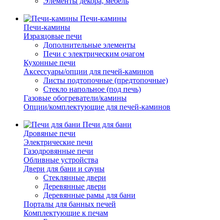
Элементы декора, мебель
Печи-камины
Печи-камины
Изразцовые печи
Дополнительные элементы
Печи с электрическим очагом
Кухонные печи
Аксессуары/опции для печей-каминов
Листы подтопочные (предтопочные)
Стекло напольное (под печь)
Газовые обогреватели/камины
Опции/комплектующие для печей-каминов
Печи для бани
Дровяные печи
Электрические печи
Газодровянные печи
Обливные устройства
Двери для бани и сауны
Стеклянные двери
Деревянные двери
Деревянные рамы для бани
Порталы для банных печей
Комплектующие к печам