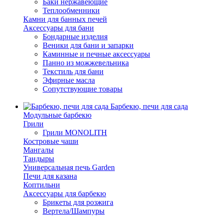
Баки нержавеющие
Теплообменники
Камни для банных печей
Аксессуары для бани
Бондарные изделия
Веники для бани и запарки
Каминные и печные аксессуары
Панно из можжевельника
Текстиль для бани
Эфирные масла
Сопутствующие товары
Барбекю, печи для сада
Модульные барбекю
Грили
Грили MONOLITH
Костровые чаши
Мангалы
Тандыры
Универсальная печь Garden
Печи для казана
Коптильни
Аксессуары для барбекю
Брикеты для розжига
Вертела/Шампуры