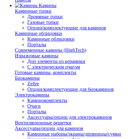
Камины
Каминные топки
Дровяные топки
Газовые топки
Опции/комплектующие для каминов
Каминные облицовки
Каминные облицовки
Порталы
Современные камины (HighTech)
Изразцовые камины
Доп элементы из керамики
С электрическим очагом
Готовые камины, комплекты
Биокамины
Zefire
Опции/комплектующие для биокаминов
Электрокамины
Каминокомплекты
Очаги
Порталы
Аксессуары/опции для электрокаминов
Вентиляционные решетки
Аксессуары/опции для каминов
Каминные наборы/экраны/дровницы/сумки