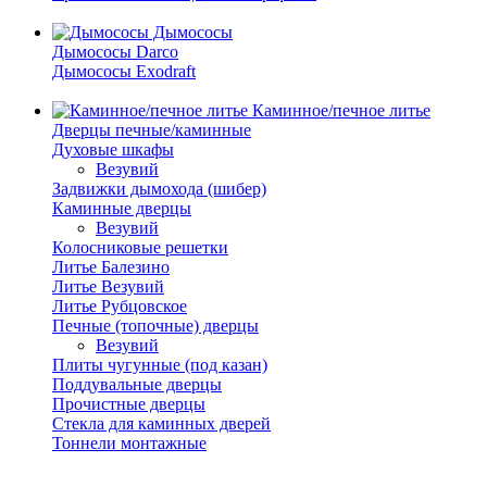
Дымососы
Дымососы Darco
Дымососы Exodraft
Каминное/печное литье
Дверцы печные/каминные
Духовые шкафы
Везувий
Задвижки дымохода (шибер)
Каминные дверцы
Везувий
Колосниковые решетки
Литье Балезино
Литье Везувий
Литье Рубцовское
Печные (топочные) дверцы
Везувий
Плиты чугунные (под казан)
Поддувальные дверцы
Прочистные дверцы
Стекла для каминных дверей
Тоннели монтажные