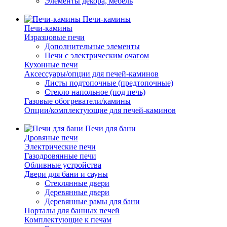
Элементы декора, мебель
Печи-камины
Печи-камины
Изразцовые печи
Дополнительные элементы
Печи с электрическим очагом
Кухонные печи
Аксессуары/опции для печей-каминов
Листы подтопочные (предтопочные)
Стекло напольное (под печь)
Газовые обогреватели/камины
Опции/комплектующие для печей-каминов
Печи для бани
Дровяные печи
Электрические печи
Газодровянные печи
Обливные устройства
Двери для бани и сауны
Стеклянные двери
Деревянные двери
Деревянные рамы для бани
Порталы для банных печей
Комплектующие к печам