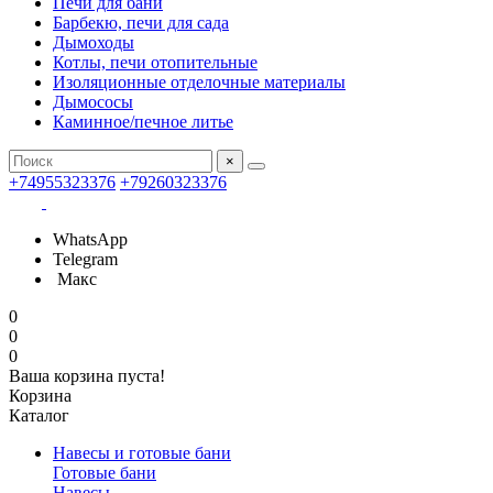
Печи для бани
Барбекю, печи для сада
Дымоходы
Котлы, печи отопительные
Изоляционные отделочные материалы
Дымососы
Каминное/печное литье
×
+74955323376
+79260323376
WhatsApp
Telegram
Макс
0
0
0
Ваша корзина пуста!
Корзина
Каталог
Навесы и готовые бани
Готовые бани
Навесы