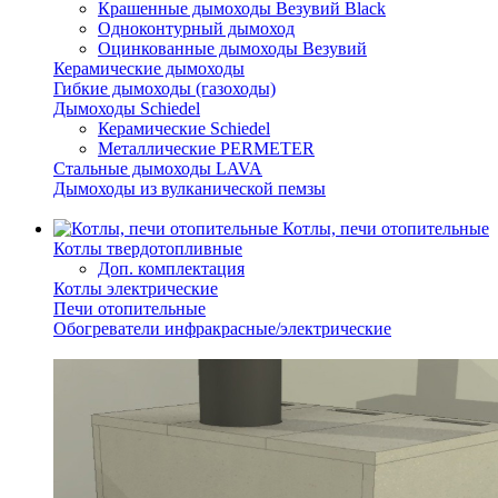
Крашенные дымоходы Везувий Black
Одноконтурный дымоход
Оцинкованные дымоходы Везувий
Керамические дымоходы
Гибкие дымоходы (газоходы)
Дымоходы Schiedel
Керамические Schiedel
Металлические PERMETER
Стальные дымоходы LAVA
Дымоходы из вулканической пемзы
Котлы, печи отопительные
Котлы твердотопливные
Доп. комплектация
Котлы электрические
Печи отопительные
Обогреватели инфракрасные/электрические