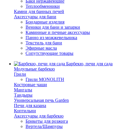
Баки нержавеющие
Теплообменники
Камни для банных печей
Аксессуары для бани
Бондарные изделия
Веники для бани и запарки
Каминные и печные аксессуары
Панно из можжевельника
Текстиль для бани
Эфирные масла
Сопутствующие товары
Барбекю, печи для сада
Модульные барбекю
Грили
Грили MONOLITH
Костровые чаши
Мангалы
Тандыры
Универсальная печь Garden
Печи для казана
Коптильни
Аксессуары для барбекю
Брикеты для розжига
Вертела/Шампуры