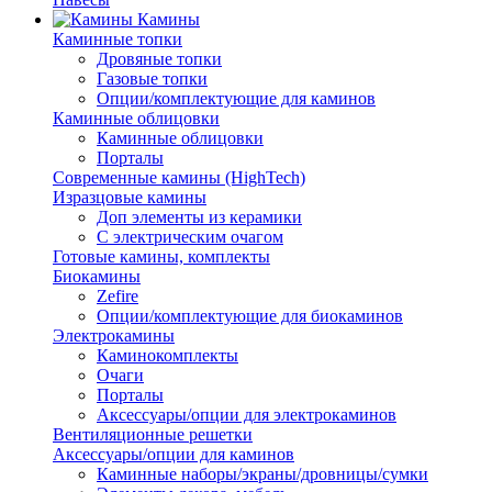
Камины
Каминные топки
Дровяные топки
Газовые топки
Опции/комплектующие для каминов
Каминные облицовки
Каминные облицовки
Порталы
Современные камины (HighTech)
Изразцовые камины
Доп элементы из керамики
С электрическим очагом
Готовые камины, комплекты
Биокамины
Zefire
Опции/комплектующие для биокаминов
Электрокамины
Каминокомплекты
Очаги
Порталы
Аксессуары/опции для электрокаминов
Вентиляционные решетки
Аксессуары/опции для каминов
Каминные наборы/экраны/дровницы/сумки