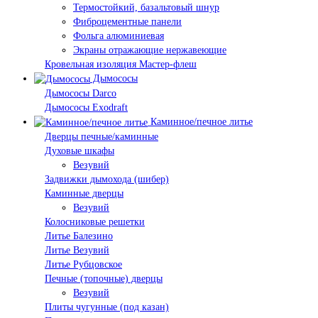
Термостойкий, базальтовый шнур
Фиброцементные панели
Фольга алюминиевая
Экраны отражающие нержавеющие
Кровельная изоляция Мастер-флеш
Дымососы
Дымососы Darco
Дымососы Exodraft
Каминное/печное литье
Дверцы печные/каминные
Духовые шкафы
Везувий
Задвижки дымохода (шибер)
Каминные дверцы
Везувий
Колосниковые решетки
Литье Балезино
Литье Везувий
Литье Рубцовское
Печные (топочные) дверцы
Везувий
Плиты чугунные (под казан)