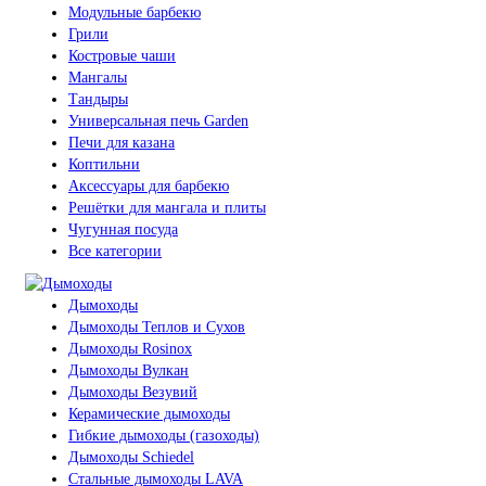
Модульные барбекю
Грили
Костровые чаши
Мангалы
Тандыры
Универсальная печь Garden
Печи для казана
Коптильни
Аксессуары для барбекю
Решётки для мангала и плиты
Чугунная посуда
Все категории
Дымоходы
Дымоходы Теплов и Сухов
Дымоходы Rosinox
Дымоходы Вулкан
Дымоходы Везувий
Керамические дымоходы
Гибкие дымоходы (газоходы)
Дымоходы Schiedel
Стальные дымоходы LAVA