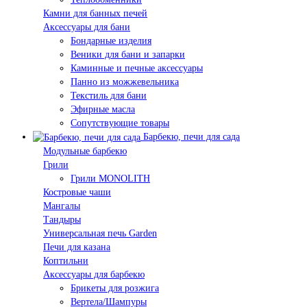
Камни для банных печей
Аксессуары для бани
Бондарные изделия
Веники для бани и запарки
Каминные и печные аксессуары
Панно из можжевельника
Текстиль для бани
Эфирные масла
Сопутствующие товары
Барбекю, печи для сада
Модульные барбекю
Грили
Грили MONOLITH
Костровые чаши
Мангалы
Тандыры
Универсальная печь Garden
Печи для казана
Коптильни
Аксессуары для барбекю
Брикеты для розжига
Вертела/Шампуры