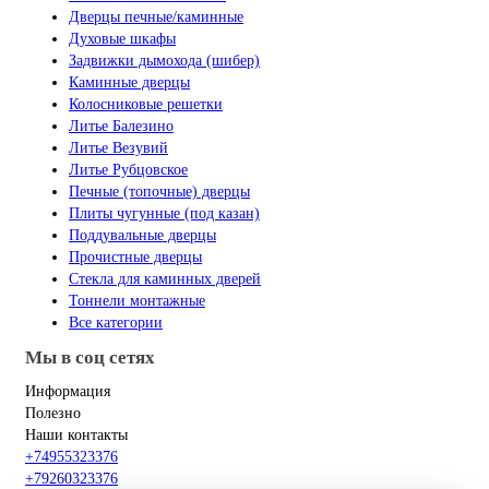
Дверцы печные/каминные
Духовые шкафы
Задвижки дымохода (шибер)
Каминные дверцы
Колосниковые решетки
Литье Балезино
Литье Везувий
Литье Рубцовское
Печные (топочные) дверцы
Плиты чугунные (под казан)
Поддувальные дверцы
Прочистные дверцы
Стекла для каминных дверей
Тоннели монтажные
Все категории
Мы в соц сетях
Информация
Полезно
Наши контакты
+74955323376
+79260323376