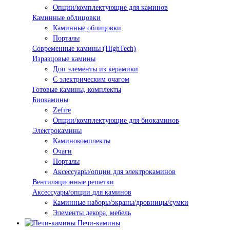
Опции/комплектующие для каминов
Каминные облицовки
Каминные облицовки
Порталы
Современные камины (HighTech)
Изразцовые камины
Доп элементы из керамики
С электрическим очагом
Готовые камины, комплекты
Биокамины
Zefire
Опции/комплектующие для биокаминов
Электрокамины
Каминокомплекты
Очаги
Порталы
Аксессуары/опции для электрокаминов
Вентиляционные решетки
Аксессуары/опции для каминов
Каминные наборы/экраны/дровницы/сумки
Элементы декора, мебель
Печи-камины