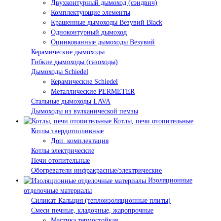
Двухконтурный дымоход (сэндвич)
Комплектующие элементы
Крашенные дымоходы Везувий Black
Одноконтурный дымоход
Оцинкованные дымоходы Везувий
Керамические дымоходы
Гибкие дымоходы (газоходы)
Дымоходы Schiedel
Керамические Schiedel
Металлические PERMETER
Стальные дымоходы LAVA
Дымоходы из вулканической пемзы
Котлы, печи отопительные
Котлы твердотопливные
Доп. комплектация
Котлы электрические
Печи отопительные
Обогреватели инфракрасные/электрические
Изоляционные
отделочные материалы
Силикат Кальция (теплоизоляционные плиты)
Смеси печные, кладочные, жаропрочные
Мастика термостойкая