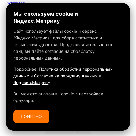
WhatsApp
Telegram
Мы спользуем cookie и
Макс
Яндекс.Метрику
info@fox-kamin.ru
Наш адрес
Сайт использует файлы cookie и сервис
Московская область, г. Павловский Посад, дер. Фатеево, д. 3П,
"Яндекс.Метрика" для сбора статистики и
офис 113
повышения удобства. Продолжая использовать
Работаем с 10:00 до 18:00
сайт, вы даёте согласие на обраблотку
персональных данных.
Связаться с нами
Подробнее:
Политика обработки персональных
данных
и
Согласие на передачу данных в
Яндеккс.Метрику
.
Обращаем ваше внимание на то, что данный интернет-сайт, а
также вся информация о товарах и ценах, предоставленная на
Вы можете отключить cookie в настройках
нём, носит исключительно информационный характер и ни при
браузера.
каких условиях не является публичной офертой, определяемой
положениями Статьи 437 ГК РФ.
ПОНЯТНО