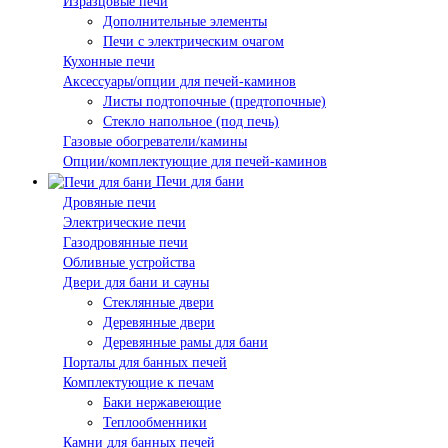
Изразцовые печи
Дополнительные элементы
Печи с электрическим очагом
Кухонные печи
Аксессуары/опции для печей-каминов
Листы подтопочные (предтопочные)
Стекло напольное (под печь)
Газовые обогреватели/камины
Опции/комплектующие для печей-каминов
Печи для бани
Дровяные печи
Электрические печи
Газодровянные печи
Обливные устройства
Двери для бани и сауны
Стеклянные двери
Деревянные двери
Деревянные рамы для бани
Порталы для банных печей
Комплектующие к печам
Баки нержавеющие
Теплообменники
Камни для банных печей