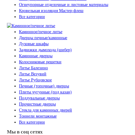
Огнеупорные отделочные и листовые материалы
Кровельная изоляция Мастер-флеш
Все категории
Каминное/печное литье
Дверцы печные/каминные
Духовые шкафы
Задвижки дымохода (шибер)
Каминные дверцы
Колосниковые решетки
Литье Балезино
Литье Везувий
Литье Рубцовское
Печные (топочные) дверцы
Плиты чугунные (под казан)
Поддувальные дверцы
Прочистные дверцы
Стекла для каминных дверей
Тоннели монтажные
Все категории
Мы в соц сетях