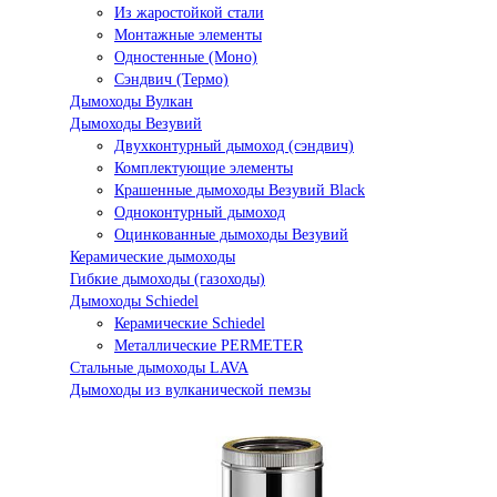
Из жаростойкой стали
Монтажные элементы
Одностенные (Моно)
Сэндвич (Термо)
Дымоходы Вулкан
Дымоходы Везувий
Двухконтурный дымоход (сэндвич)
Комплектующие элементы
Крашенные дымоходы Везувий Black
Одноконтурный дымоход
Оцинкованные дымоходы Везувий
Керамические дымоходы
Гибкие дымоходы (газоходы)
Дымоходы Schiedel
Керамические Schiedel
Металлические PERMETER
Стальные дымоходы LAVA
Дымоходы из вулканической пемзы