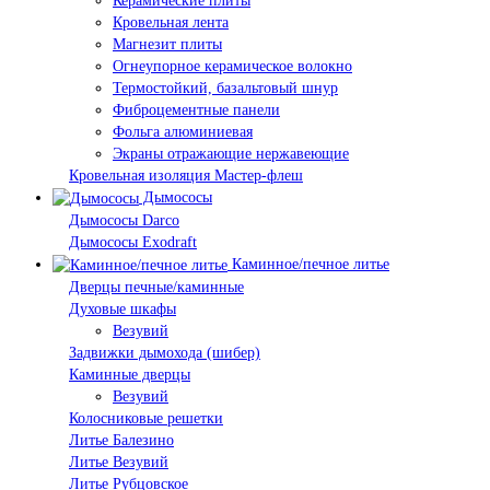
Керамические плиты
Кровельная лента
Магнезит плиты
Огнеупорное керамическое волокно
Термостойкий, базальтовый шнур
Фиброцементные панели
Фольга алюминиевая
Экраны отражающие нержавеющие
Кровельная изоляция Мастер-флеш
Дымососы
Дымососы Darco
Дымососы Exodraft
Каминное/печное литье
Дверцы печные/каминные
Духовые шкафы
Везувий
Задвижки дымохода (шибер)
Каминные дверцы
Везувий
Колосниковые решетки
Литье Балезино
Литье Везувий
Литье Рубцовское