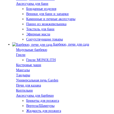
Аксессуары для бани
Бондарные изделия
Веники для бани и запарки
Каминные и печные аксессуары
Панно из можжевельника
Текстиль для бани
Эфирные масла
Сопутствующие товары
Барбекю, печи для сада
Модульные барбекю
Грили
Грили MONOLITH
Костровые чаши
Мангалы
Тандыры
Универсальная печь Garden
Печи для казана
Коптильни
Аксессуары для барбекю
Брикеты для розжига
Вертела/Шампуры
Жидкость для розжига