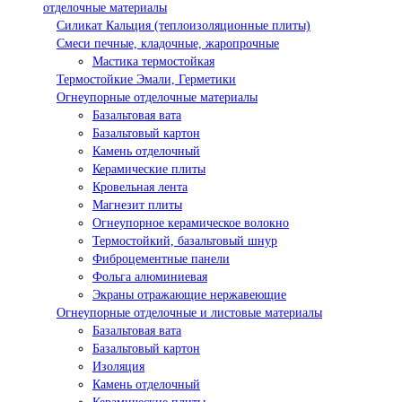
отделочные материалы
Силикат Кальция (теплоизоляционные плиты)
Смеси печные, кладочные, жаропрочные
Мастика термостойкая
Термостойкие Эмали, Герметики
Огнеупорные отделочные материалы
Базальтовая вата
Базальтовый картон
Камень отделочный
Керамические плиты
Кровельная лента
Магнезит плиты
Огнеупорное керамическое волокно
Термостойкий, базальтовый шнур
Фиброцементные панели
Фольга алюминиевая
Экраны отражающие нержавеющие
Огнеупорные отделочные и листовые материалы
Базальтовая вата
Базальтовый картон
Изоляция
Камень отделочный