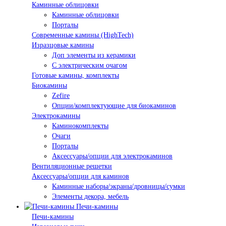
Каминные облицовки
Каминные облицовки
Порталы
Современные камины (HighTech)
Изразцовые камины
Доп элементы из керамики
С электрическим очагом
Готовые камины, комплекты
Биокамины
Zefire
Опции/комплектующие для биокаминов
Электрокамины
Каминокомплекты
Очаги
Порталы
Аксессуары/опции для электрокаминов
Вентиляционные решетки
Аксессуары/опции для каминов
Каминные наборы/экраны/дровницы/сумки
Элементы декора, мебель
Печи-камины
Печи-камины