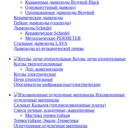
Крашенные дымоходы Везувий Black
Одноконтурный дымоход
Оцинкованные дымоходы Везувий
Керамические дымоходы
Гибкие дымоходы (газоходы)
Дымоходы Schiedel
Керамические Schiedel
Металлические PERMETER
Стальные дымоходы LAVA
Дымоходы из вулканической пемзы
Котлы, печи отопительные
Котлы твердотопливные
Доп. комплектация
Котлы электрические
Печи отопительные
Обогреватели инфракрасные/электрические
Изоляционные
отделочные материалы
Силикат Кальция (теплоизоляционные плиты)
Смеси печные, кладочные, жаропрочные
Мастика термостойкая
Термостойкие Эмали, Герметики
Огнеупорные отделочные материалы