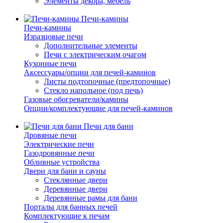
Элементы декора, мебель
Печи-камины
Печи-камины
Изразцовые печи
Дополнительные элементы
Печи с электрическим очагом
Кухонные печи
Аксессуары/опции для печей-каминов
Листы подтопочные (предтопочные)
Стекло напольное (под печь)
Газовые обогреватели/камины
Опции/комплектующие для печей-каминов
Печи для бани
Дровяные печи
Электрические печи
Газодровянные печи
Обливные устройства
Двери для бани и сауны
Стеклянные двери
Деревянные двери
Деревянные рамы для бани
Порталы для банных печей
Комплектующие к печам