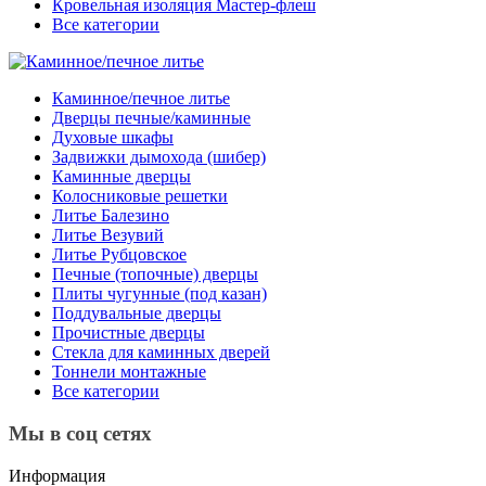
Кровельная изоляция Мастер-флеш
Все категории
Каминное/печное литье
Дверцы печные/каминные
Духовые шкафы
Задвижки дымохода (шибер)
Каминные дверцы
Колосниковые решетки
Литье Балезино
Литье Везувий
Литье Рубцовское
Печные (топочные) дверцы
Плиты чугунные (под казан)
Поддувальные дверцы
Прочистные дверцы
Стекла для каминных дверей
Тоннели монтажные
Все категории
Мы в соц сетях
Информация