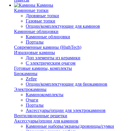
Камины
Каминные топки
Дровяные топки
Газовые топки
Опции/комплектующие для каминов
Каминные облицовки
Каминные облицовки
Порталы
Современные камины (HighTech)
Изразцовые камины
Доп элементы из керамики
С электрическим очагом
Готовые камины, комплекты
Биокамины
Zefire
Опции/комплектующие для биокаминов
Электрокамины
Каминокомплекты
Очаги
Порталы
Аксессуары/опции для электрокаминов
Вентиляционные решетки
Аксессуары/опции для каминов
Каминные наборы/экраны/дровницы/сумки