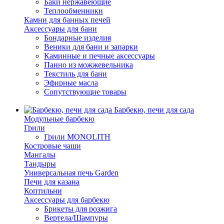
Баки нержавеющие
Теплообменники
Камни для банных печей
Аксессуары для бани
Бондарные изделия
Веники для бани и запарки
Каминные и печные аксессуары
Панно из можжевельника
Текстиль для бани
Эфирные масла
Сопутствующие товары
Барбекю, печи для сада
Модульные барбекю
Грили
Грили MONOLITH
Костровые чаши
Мангалы
Тандыры
Универсальная печь Garden
Печи для казана
Коптильни
Аксессуары для барбекю
Брикеты для розжига
Вертела/Шампуры