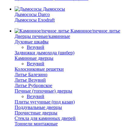
Дымососы
Дымососы Darco
Дымососы Exodraft
Каминное/печное литье
Дверцы печные/каминные
Духовые шкафы
Везувий
Задвижки дымохода (шибер)
Каминные дверцы
Везувий
Колосниковые решетки
Литье Балезино
Литье Везувий
Литье Рубцовское
Печные (топочные) дверцы
Везувий
Плиты чугунные (под казан)
Поддувальные дверцы
Прочистные дверцы
Стекла для каминных дверей
Тоннели монтажные