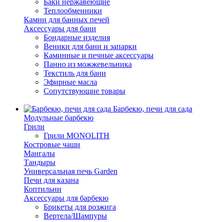
Баки нержавеющие
Теплообменники
Камни для банных печей
Аксессуары для бани
Бондарные изделия
Веники для бани и запарки
Каминные и печные аксессуары
Панно из можжевельника
Текстиль для бани
Эфирные масла
Сопутствующие товары
Барбекю, печи для сада
Модульные барбекю
Грили
Грили MONOLITH
Костровые чаши
Мангалы
Тандыры
Универсальная печь Garden
Печи для казана
Коптильни
Аксессуары для барбекю
Брикеты для розжига
Вертела/Шампуры