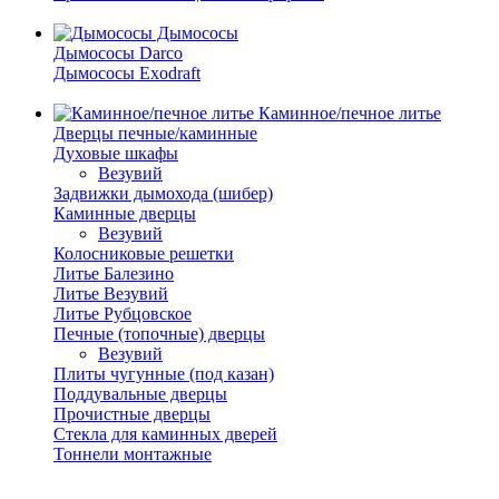
Дымососы
Дымососы Darco
Дымососы Exodraft
Каминное/печное литье
Дверцы печные/каминные
Духовые шкафы
Везувий
Задвижки дымохода (шибер)
Каминные дверцы
Везувий
Колосниковые решетки
Литье Балезино
Литье Везувий
Литье Рубцовское
Печные (топочные) дверцы
Везувий
Плиты чугунные (под казан)
Поддувальные дверцы
Прочистные дверцы
Стекла для каминных дверей
Тоннели монтажные