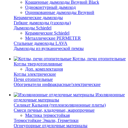
Крашенные дымоходы Везувий Black
Одноконтурный дымоход
Оцинкованные дымоходы Везувий
Керамические дымоходы
Гибкие дымоходы (газоходы)
Дымоходы Schiedel
Керамические Schiedel
Металлические PERMETER
Стальные дымоходы LAVA
Дымоходы из вулканической пемзы
Котлы, печи отопительные
Котлы твердотопливные
Доп. комплектация
Котлы электрические
Печи отопительные
Обогреватели инфракрасные/электрические
Изоляционные
отделочные материалы
Силикат Кальция (теплоизоляционные плиты)
Смеси печные, кладочные, жаропрочные
Мастика термостойкая
Термостойкие Эмали, Герметики
Огнеупорные отделочные материалы