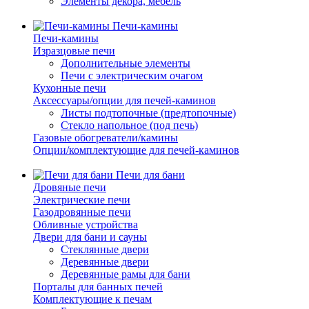
Элементы декора, мебель
Печи-камины
Печи-камины
Изразцовые печи
Дополнительные элементы
Печи с электрическим очагом
Кухонные печи
Аксессуары/опции для печей-каминов
Листы подтопочные (предтопочные)
Стекло напольное (под печь)
Газовые обогреватели/камины
Опции/комплектующие для печей-каминов
Печи для бани
Дровяные печи
Электрические печи
Газодровянные печи
Обливные устройства
Двери для бани и сауны
Стеклянные двери
Деревянные двери
Деревянные рамы для бани
Порталы для банных печей
Комплектующие к печам