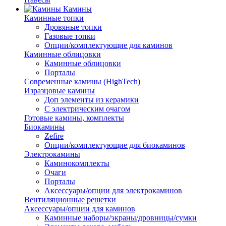
Камины
Каминные топки
Дровяные топки
Газовые топки
Опции/комплектующие для каминов
Каминные облицовки
Каминные облицовки
Порталы
Современные камины (HighTech)
Изразцовые камины
Доп элементы из керамики
С электрическим очагом
Готовые камины, комплекты
Биокамины
Zefire
Опции/комплектующие для биокаминов
Электрокамины
Каминокомплекты
Очаги
Порталы
Аксессуары/опции для электрокаминов
Вентиляционные решетки
Аксессуары/опции для каминов
Каминные наборы/экраны/дровницы/сумки