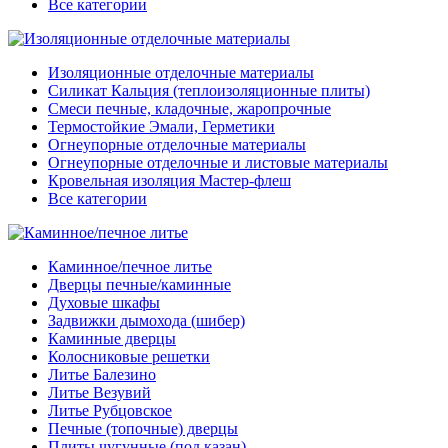
Все категории
Изоляционные отделочные материалы
Силикат Кальция (теплоизоляционные плиты)
Смеси печные, кладочные, жаропрочные
Термостойкие Эмали, Герметики
Огнеупорные отделочные материалы
Огнеупорные отделочные и листовые материалы
Кровельная изоляция Мастер-флеш
Все категории
Каминное/печное литье
Дверцы печные/каминные
Духовые шкафы
Задвижки дымохода (шибер)
Каминные дверцы
Колосниковые решетки
Литье Балезино
Литье Везувий
Литье Рубцовское
Печные (топочные) дверцы
Плиты чугунные (под казан)