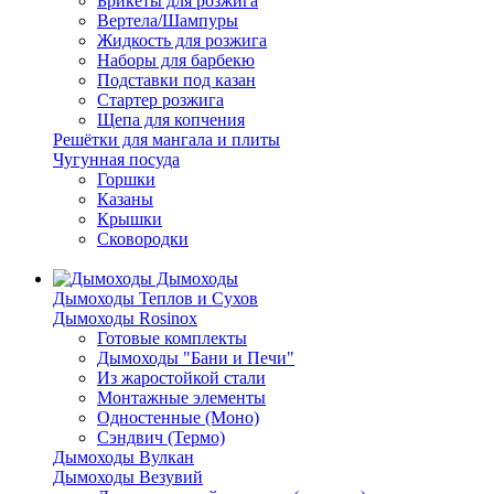
Брикеты для розжига
Вертела/Шампуры
Жидкость для розжига
Наборы для барбекю
Подставки под казан
Стартер розжига
Щепа для копчения
Решётки для мангала и плиты
Чугунная посуда
Горшки
Казаны
Крышки
Сковородки
Дымоходы
Дымоходы Теплов и Сухов
Дымоходы Rosinox
Готовые комплекты
Дымоходы "Бани и Печи"
Из жаростойкой стали
Монтажные элементы
Одностенные (Моно)
Сэндвич (Термо)
Дымоходы Вулкан
Дымоходы Везувий