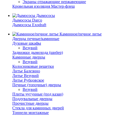
Экраны отражающие нержавеющие
Кровельная изоляция Мастер-флеш
Дымососы
Дымососы Darco
Дымососы Exodraft
Каминное/печное литье
Дверцы печные/каминные
Духовые шкафы
Везувий
Задвижки дымохода (шибер)
Каминные дверцы
Везувий
Колосниковые решетки
Литье Балезино
Литье Везувий
Литье Рубцовское
Печные (топочные) дверцы
Везувий
Плиты чугунные (под казан)
Поддувальные дверцы
Прочистные дверцы
Стекла для каминных дверей
Тоннели монтажные