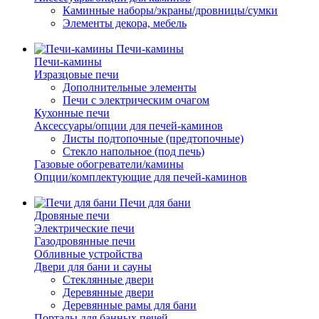
Каминные наборы/экраны/дровницы/сумки
Элементы декора, мебель
Печи-камины
Печи-камины
Изразцовые печи
Дополнительные элементы
Печи с электрическим очагом
Кухонные печи
Аксессуары/опции для печей-каминов
Листы подтопочные (предтопочные)
Стекло напольное (под печь)
Газовые обогреватели/камины
Опции/комплектующие для печей-каминов
Печи для бани
Дровяные печи
Электрические печи
Газодровянные печи
Обливные устройства
Двери для бани и сауны
Стеклянные двери
Деревянные двери
Деревянные рамы для бани
Порталы для банных печей