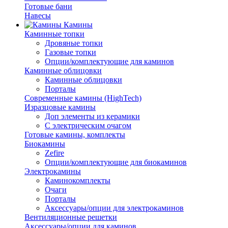
Готовые бани
Навесы
Камины
Каминные топки
Дровяные топки
Газовые топки
Опции/комплектующие для каминов
Каминные облицовки
Каминные облицовки
Порталы
Современные камины (HighTech)
Изразцовые камины
Доп элементы из керамики
С электрическим очагом
Готовые камины, комплекты
Биокамины
Zefire
Опции/комплектующие для биокаминов
Электрокамины
Каминокомплекты
Очаги
Порталы
Аксессуары/опции для электрокаминов
Вентиляционные решетки
Аксессуары/опции для каминов