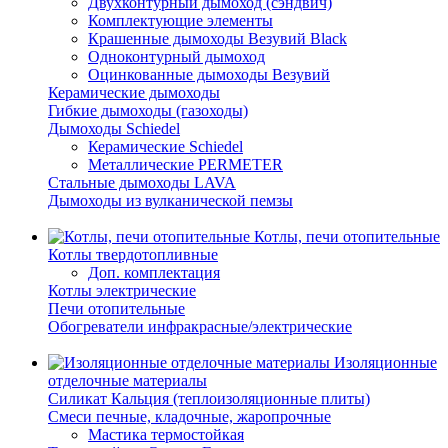
Двухконтурный дымоход (сэндвич)
Комплектующие элементы
Крашенные дымоходы Везувий Black
Одноконтурный дымоход
Оцинкованные дымоходы Везувий
Керамические дымоходы
Гибкие дымоходы (газоходы)
Дымоходы Schiedel
Керамические Schiedel
Металлические PERMETER
Стальные дымоходы LAVA
Дымоходы из вулканической пемзы
Котлы, печи отопительные
Котлы твердотопливные
Доп. комплектация
Котлы электрические
Печи отопительные
Обогреватели инфракрасные/электрические
Изоляционные
отделочные материалы
Силикат Кальция (теплоизоляционные плиты)
Смеси печные, кладочные, жаропрочные
Мастика термостойкая