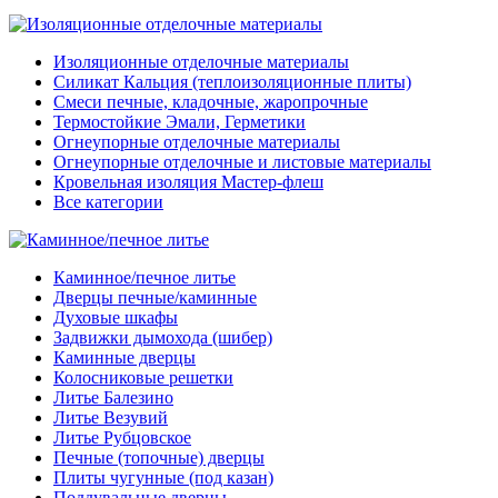
Изоляционные отделочные материалы
Силикат Кальция (теплоизоляционные плиты)
Смеси печные, кладочные, жаропрочные
Термостойкие Эмали, Герметики
Огнеупорные отделочные материалы
Огнеупорные отделочные и листовые материалы
Кровельная изоляция Мастер-флеш
Все категории
Каминное/печное литье
Дверцы печные/каминные
Духовые шкафы
Задвижки дымохода (шибер)
Каминные дверцы
Колосниковые решетки
Литье Балезино
Литье Везувий
Литье Рубцовское
Печные (топочные) дверцы
Плиты чугунные (под казан)
Поддувальные дверцы