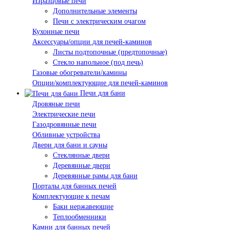
Изразцовые печи
Дополнительные элементы
Печи с электрическим очагом
Кухонные печи
Аксессуары/опции для печей-каминов
Листы подтопочные (предтопочные)
Стекло напольное (под печь)
Газовые обогреватели/камины
Опции/комплектующие для печей-каминов
Печи для бани
Дровяные печи
Электрические печи
Газодровянные печи
Обливные устройства
Двери для бани и сауны
Стеклянные двери
Деревянные двери
Деревянные рамы для бани
Порталы для банных печей
Комплектующие к печам
Баки нержавеющие
Теплообменники
Камни для банных печей