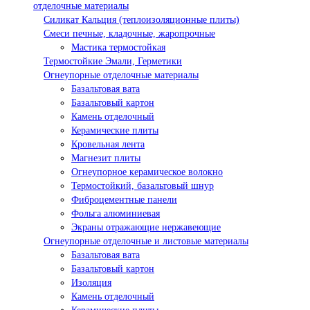
отделочные материалы
Силикат Кальция (теплоизоляционные плиты)
Смеси печные, кладочные, жаропрочные
Мастика термостойкая
Термостойкие Эмали, Герметики
Огнеупорные отделочные материалы
Базальтовая вата
Базальтовый картон
Камень отделочный
Керамические плиты
Кровельная лента
Магнезит плиты
Огнеупорное керамическое волокно
Термостойкий, базальтовый шнур
Фиброцементные панели
Фольга алюминиевая
Экраны отражающие нержавеющие
Огнеупорные отделочные и листовые материалы
Базальтовая вата
Базальтовый картон
Изоляция
Камень отделочный