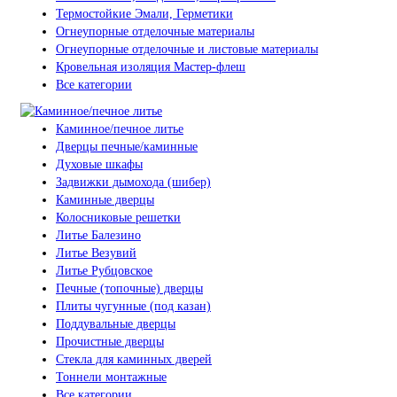
Термостойкие Эмали, Герметики
Огнеупорные отделочные материалы
Огнеупорные отделочные и листовые материалы
Кровельная изоляция Мастер-флеш
Все категории
Каминное/печное литье
Дверцы печные/каминные
Духовые шкафы
Задвижки дымохода (шибер)
Каминные дверцы
Колосниковые решетки
Литье Балезино
Литье Везувий
Литье Рубцовское
Печные (топочные) дверцы
Плиты чугунные (под казан)
Поддувальные дверцы
Прочистные дверцы
Стекла для каминных дверей
Тоннели монтажные
Все категории