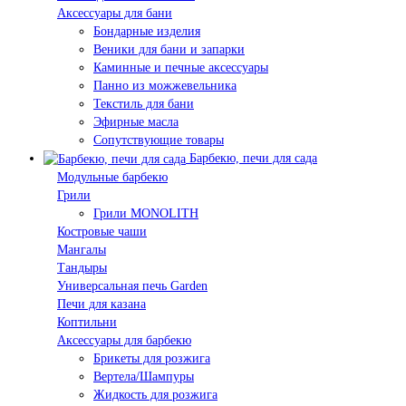
Аксессуары для бани
Бондарные изделия
Веники для бани и запарки
Каминные и печные аксессуары
Панно из можжевельника
Текстиль для бани
Эфирные масла
Сопутствующие товары
Барбекю, печи для сада
Модульные барбекю
Грили
Грили MONOLITH
Костровые чаши
Мангалы
Тандыры
Универсальная печь Garden
Печи для казана
Коптильни
Аксессуары для барбекю
Брикеты для розжига
Вертела/Шампуры
Жидкость для розжига