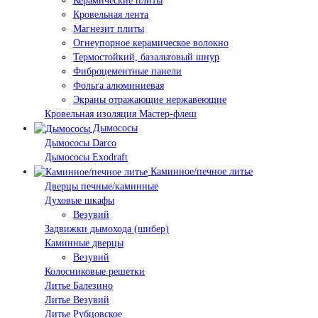
Керамические плиты
Кровельная лента
Магнезит плиты
Огнеупорное керамическое волокно
Термостойкий, базальтовый шнур
Фиброцементные панели
Фольга алюминиевая
Экраны отражающие нержавеющие
Кровельная изоляция Мастер-флеш
Дымососы
Дымососы Darco
Дымососы Exodraft
Каминное/печное литье
Дверцы печные/каминные
Духовые шкафы
Везувий
Задвижки дымохода (шибер)
Каминные дверцы
Везувий
Колосниковые решетки
Литье Балезино
Литье Везувий
Литье Рубцовское