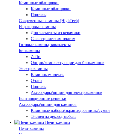
Каминные облицовки
Каминные облицовки
Порталы
Современные камины (HighTech)
Изразцовые камины
Доп элементы из керамики
С электрическим очагом
Готовые камины, комплекты
Биокамины
Zefire
Опции/комплектующие для биокаминов
Электрокамины
Каминокомплекты
Очаги
Порталы
Аксессуары/опции для электрокаминов
Вентиляционные решетки
Аксессуары/опции для каминов
Каминные наборы/экраны/дровницы/сумки
Элементы декора, мебель
Печи-камины
Печи-камины