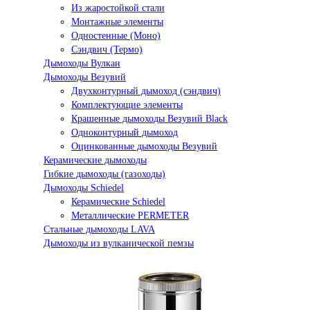
Из жаростойкой стали
Монтажные элементы
Одностенные (Моно)
Сэндвич (Термо)
Дымоходы Вулкан
Дымоходы Везувий
Двухконтурный дымоход (сэндвич)
Комплектующие элементы
Крашенные дымоходы Везувий Black
Одноконтурный дымоход
Оцинкованные дымоходы Везувий
Керамические дымоходы
Гибкие дымоходы (газоходы)
Дымоходы Schiedel
Керамические Schiedel
Металлические PERMETER
Стальные дымоходы LAVA
Дымоходы из вулканической пемзы