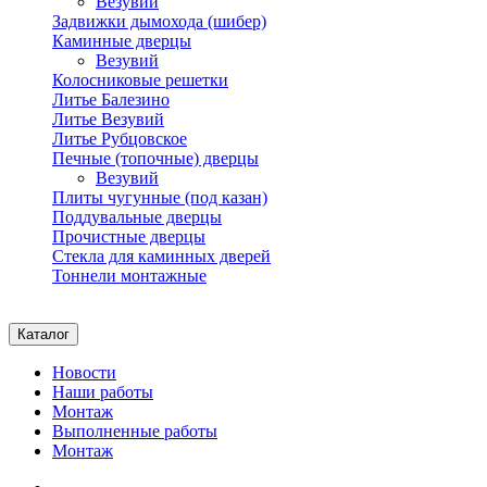
Везувий
Задвижки дымохода (шибер)
Каминные дверцы
Везувий
Колосниковые решетки
Литье Балезино
Литье Везувий
Литье Рубцовское
Печные (топочные) дверцы
Везувий
Плиты чугунные (под казан)
Поддувальные дверцы
Прочистные дверцы
Стекла для каминных дверей
Тоннели монтажные
Каталог
Новости
Наши работы
Монтаж
Выполненные работы
Монтаж