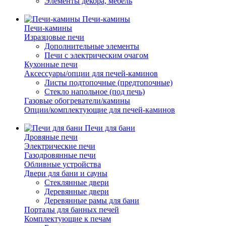
Элементы декора, мебель
Печи-камины
Печи-камины
Изразцовые печи
Дополнительные элементы
Печи с электрическим очагом
Кухонные печи
Аксессуары/опции для печей-каминов
Листы подтопочные (предтопочные)
Стекло напольное (под печь)
Газовые обогреватели/камины
Опции/комплектующие для печей-каминов
Печи для бани
Дровяные печи
Электрические печи
Газодровянные печи
Обливные устройства
Двери для бани и сауны
Стеклянные двери
Деревянные двери
Деревянные рамы для бани
Порталы для банных печей
Комплектующие к печам