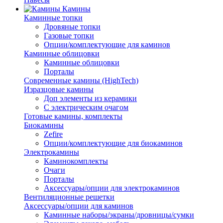
Камины
Каминные топки
Дровяные топки
Газовые топки
Опции/комплектующие для каминов
Каминные облицовки
Каминные облицовки
Порталы
Современные камины (HighTech)
Изразцовые камины
Доп элементы из керамики
С электрическим очагом
Готовые камины, комплекты
Биокамины
Zefire
Опции/комплектующие для биокаминов
Электрокамины
Каминокомплекты
Очаги
Порталы
Аксессуары/опции для электрокаминов
Вентиляционные решетки
Аксессуары/опции для каминов
Каминные наборы/экраны/дровницы/сумки