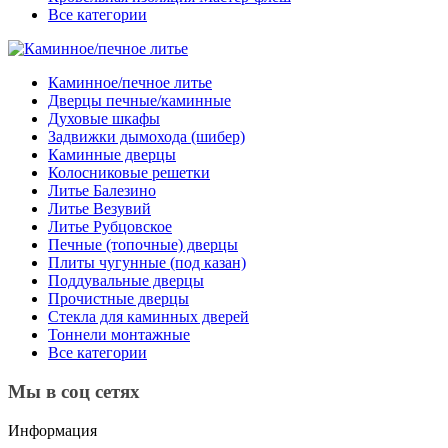
Все категории
Каминное/печное литье
Дверцы печные/каминные
Духовые шкафы
Задвижки дымохода (шибер)
Каминные дверцы
Колосниковые решетки
Литье Балезино
Литье Везувий
Литье Рубцовское
Печные (топочные) дверцы
Плиты чугунные (под казан)
Поддувальные дверцы
Прочистные дверцы
Стекла для каминных дверей
Тоннели монтажные
Все категории
Мы в соц сетях
Информация