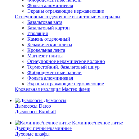
Фольга алюминиевая
Экраны отражающие нержавеющие
Огнеупорные отделочные и листовые материалы
Базальтовая вата
Базальтовый картон
Изоляция
Камень отделочный
Керамические плиты
Кровельная лента
Магнезит плиты
Огнеупорное керамическое волокно
Термостойкий, базальтовый шнур
Фиброцементные панели
Фольга алюминиевая
Экраны отражающие нержавеющие
Кровельная изоляция Мастер-флеш
Дымососы
Дымососы Darco
Дымососы Exodraft
Каминное/печное литье
Дверцы печные/каминные
Духовые шкафы