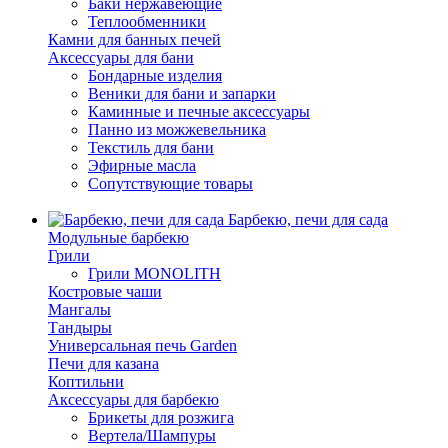
Баки нержавеющие
Теплообменники
Камни для банных печей
Аксессуары для бани
Бондарные изделия
Веники для бани и запарки
Каминные и печные аксессуары
Панно из можжевельника
Текстиль для бани
Эфирные масла
Сопутствующие товары
Барбекю, печи для сада
Модульные барбекю
Грили
Грили MONOLITH
Костровые чаши
Мангалы
Тандыры
Универсальная печь Garden
Печи для казана
Коптильни
Аксессуары для барбекю
Брикеты для розжига
Вертела/Шампуры