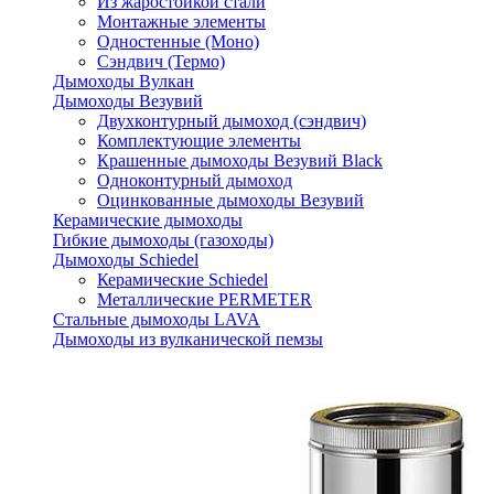
Из жаростойкой стали
Монтажные элементы
Одностенные (Моно)
Сэндвич (Термо)
Дымоходы Вулкан
Дымоходы Везувий
Двухконтурный дымоход (сэндвич)
Комплектующие элементы
Крашенные дымоходы Везувий Black
Одноконтурный дымоход
Оцинкованные дымоходы Везувий
Керамические дымоходы
Гибкие дымоходы (газоходы)
Дымоходы Schiedel
Керамические Schiedel
Металлические PERMETER
Стальные дымоходы LAVA
Дымоходы из вулканической пемзы