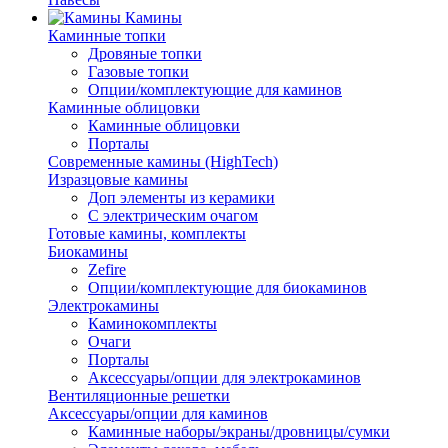
Камины
Каминные топки
Дровяные топки
Газовые топки
Опции/комплектующие для каминов
Каминные облицовки
Каминные облицовки
Порталы
Современные камины (HighTech)
Изразцовые камины
Доп элементы из керамики
С электрическим очагом
Готовые камины, комплекты
Биокамины
Zefire
Опции/комплектующие для биокаминов
Электрокамины
Каминокомплекты
Очаги
Порталы
Аксессуары/опции для электрокаминов
Вентиляционные решетки
Аксессуары/опции для каминов
Каминные наборы/экраны/дровницы/сумки