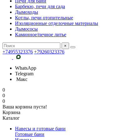
Печи для бани
Барбекю, печи для сада
Дымоходы
Котлы, печи отопительные
Изоляционные отделочные материалы
Дымососы
Каминное/печное литье
×
+74955323376
+79260323376
WhatsApp
Telegram
Макс
0
0
0
Ваша корзина пуста!
Корзина
Каталог
Навесы и готовые бани
Готовые бани
Навесы