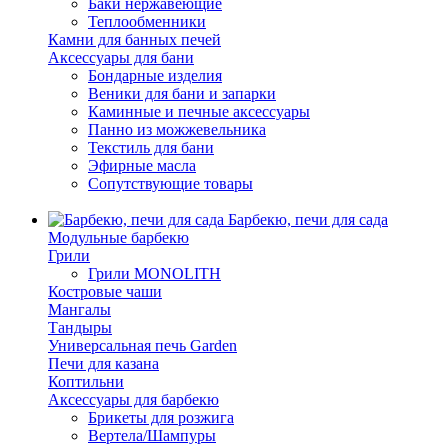
Баки нержавеющие
Теплообменники
Камни для банных печей
Аксессуары для бани
Бондарные изделия
Веники для бани и запарки
Каминные и печные аксессуары
Панно из можжевельника
Текстиль для бани
Эфирные масла
Сопутствующие товары
Барбекю, печи для сада
Модульные барбекю
Грили
Грили MONOLITH
Костровые чаши
Мангалы
Тандыры
Универсальная печь Garden
Печи для казана
Коптильни
Аксессуары для барбекю
Брикеты для розжига
Вертела/Шампуры