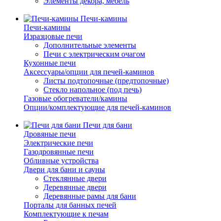
Элементы декора, мебель
Печи-камины
Печи-камины
Изразцовые печи
Дополнительные элементы
Печи с электрическим очагом
Кухонные печи
Аксессуары/опции для печей-каминов
Листы подтопочные (предтопочные)
Стекло напольное (под печь)
Газовые обогреватели/камины
Опции/комплектующие для печей-каминов
Печи для бани
Дровяные печи
Электрические печи
Газодровянные печи
Обливные устройства
Двери для бани и сауны
Стеклянные двери
Деревянные двери
Деревянные рамы для бани
Порталы для банных печей
Комплектующие к печам