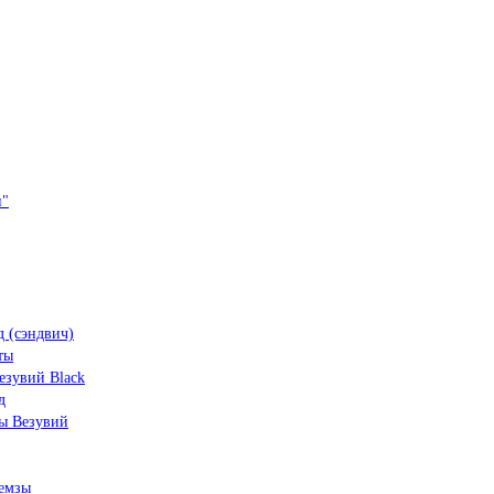
и"
 (сэндвич)
ты
зувий Black
д
ы Везувий
емзы