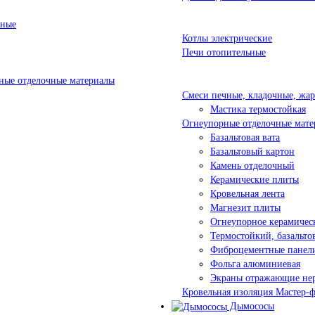
ьные
Котлы электрические
Печи отопительные
ые отделочные материалы
Смеси печные, кладочные, жа
Мастика термостойкая
Огнеупорные отделочные мате
Базальтовая вата
Базальтовый картон
Камень отделочный
Керамические плиты
Кровельная лента
Магнезит плиты
Огнеупорное керамичес
Термостойкий, базальт
Фиброцементные панел
Фольга алюминиевая
Экраны отражающие не
Кровельная изоляция Мастер-
Дымососы