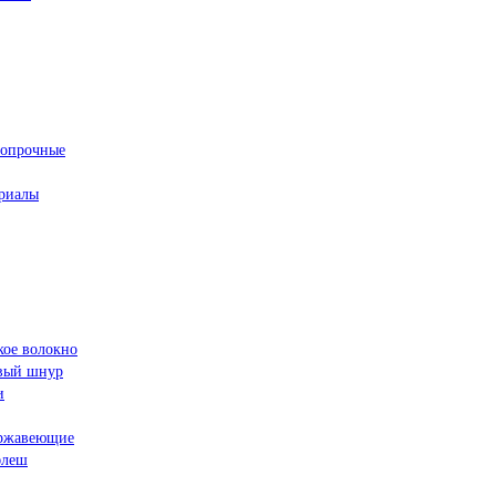
ропрочные
риалы
кое волокно
овый шнур
и
ржавеющие
флеш