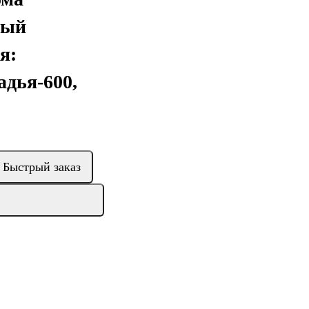
ный
я:
адья-600,
Быстрый заказ