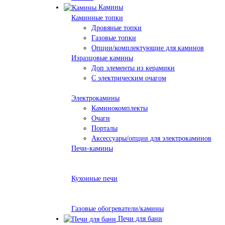
Камины
Каминные топки
Дровяные топки
Газовые топки
Опции/комплектующие для каминов
Изразцовые камины
Доп элементы из керамики
С электрическим очагом
Электрокамины
Каминокомплекты
Очаги
Порталы
Аксессуары/опции для электрокаминов
Печи-камины
Кухонные печи
Газовые обогреватели/камины
Печи для бани