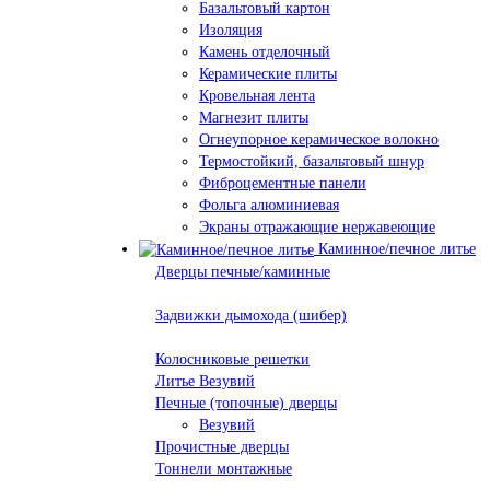
Базальтовый картон
Изоляция
Камень отделочный
Керамические плиты
Кровельная лента
Магнезит плиты
Огнеупорное керамическое волокно
Термостойкий, базальтовый шнур
Фиброцементные панели
Фольга алюминиевая
Экраны отражающие нержавеющие
Каминное/печное литье
Дверцы печные/каминные
Задвижки дымохода (шибер)
Колосниковые решетки
Литье Везувий
Печные (топочные) дверцы
Везувий
Прочистные дверцы
Тоннели монтажные