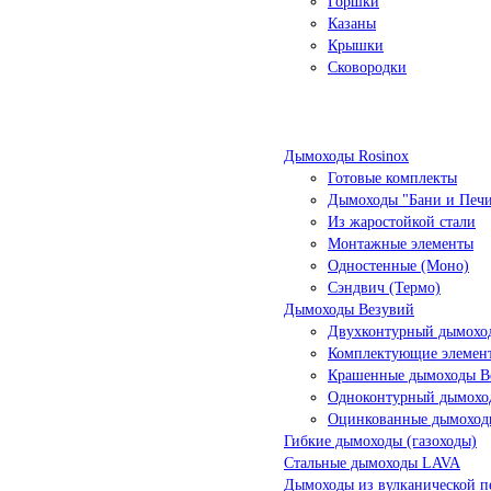
Горшки
Казаны
Крышки
Сковородки
Дымоходы Rosinox
Готовые комплекты
Дымоходы "Бани и Печ
Из жаростойкой стали
Монтажные элементы
Одностенные (Моно)
Сэндвич (Термо)
Дымоходы Везувий
Двухконтурный дымоход
Комплектующие элемен
Крашенные дымоходы Ве
Одноконтурный дымохо
Оцинкованные дымоход
Гибкие дымоходы (газоходы)
Стальные дымоходы LAVA
Дымоходы из вулканической п