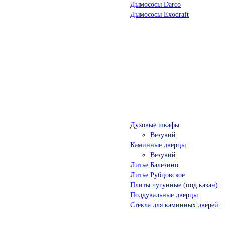
Дымососы Darco
Дымососы Exodraft
Духовые шкафы
Везувий
Каминные дверцы
Везувий
Литье Балезино
Литье Рубцовское
Плиты чугунные (под казан)
Поддувальные дверцы
Стекла для каминных дверей