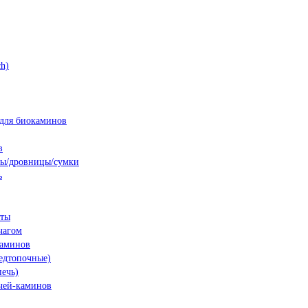
h)
для биокаминов
в
ны/дровницы/сумки
ь
нты
чагом
каминов
едтопочные)
печь)
чей-каминов