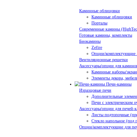
Каминные облицовки
Каминные облицовки
Порталы
Современные камины (HighTec
Готовые камины, комплекты
Биокамины
Zefire
Опции/комплектующие 
Вентиляционные решетки
Аксессуары/опции для камино
Каминные наборы/экра
Элементы декора, мебел
Печи-камины
Изразцовые печи
Дополнительные элеме
Печи с электрическим о
Аксессуары/опции для печей-
Листы подтопочные (пр
Стекло напольное (под 
Опции/комплектующие для пе