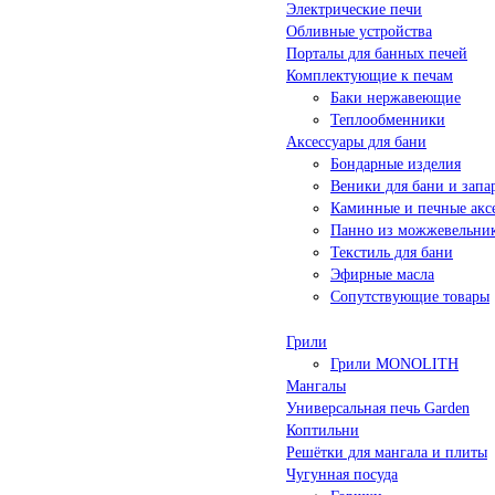
Электрические печи
Обливные устройства
Порталы для банных печей
Комплектующие к печам
Баки нержавеющие
Теплообменники
Аксессуары для бани
Бондарные изделия
Веники для бани и запа
Каминные и печные акс
Панно из можжевельни
Текстиль для бани
Эфирные масла
Сопутствующие товары
Грили
Грили MONOLITH
Мангалы
Универсальная печь Garden
Коптильни
Решётки для мангала и плиты
Чугунная посуда