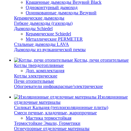
Крашенные дымоходы Везувий Black
Одноконтурный дымоход
Оцинкованные дымоходы Везувий
Керамические дымоходы
Гибкие дымоходы (газоходы)
Дымоходы Schiedel
Керамические Schiedel
Металлические PERMETER
Стальные дымоходы LAVA
Дымоходы из вулканической пемзы
Котлы, печи отопительные
Котлы твердотопливные
Доп. комплектация
Котлы электрические
Печи отопительные
Обогреватели инфракрасные/электрические
Изоляционные
отделочные материалы
Силикат Кальция (теплоизоляционные плиты)
Смеси печные, кладочные, жаропрочные
Мастика термостойкая
Термостойкие Эмали, Герметики
Огнеупорные отделочные материалы