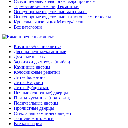
Смеси печные, кладочные, жаропрочные
Термостойкие Эмали, Герметики
Огнеупорные отделочные материалы
Огнеупорные отделочные и листовые материалы
Кровельная изоляция Мастер-флеш
Все категории
Каминное/печное литье
Дверцы печные/каминные
Духовые шкафы
Задвижки дымохода (шибер)
Каминные дверцы
Колосниковые решетки
Литье Балезино
Литье Везувий
Литье Рубцовское
Печные (топочные) дверцы
Плиты чугунные (под казан)
Поддувальные дверцы
Прочистные дверцы
Стекла для каминных дверей
Тоннели монтажные
Все категории