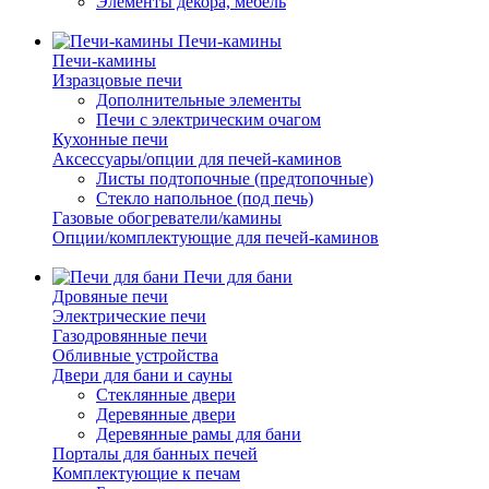
Элементы декора, мебель
Печи-камины
Печи-камины
Изразцовые печи
Дополнительные элементы
Печи с электрическим очагом
Кухонные печи
Аксессуары/опции для печей-каминов
Листы подтопочные (предтопочные)
Стекло напольное (под печь)
Газовые обогреватели/камины
Опции/комплектующие для печей-каминов
Печи для бани
Дровяные печи
Электрические печи
Газодровянные печи
Обливные устройства
Двери для бани и сауны
Стеклянные двери
Деревянные двери
Деревянные рамы для бани
Порталы для банных печей
Комплектующие к печам