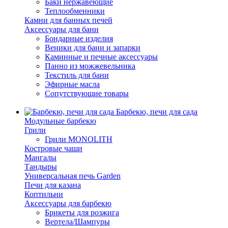
Баки нержавеющие
Теплообменники
Камни для банных печей
Аксессуары для бани
Бондарные изделия
Веники для бани и запарки
Каминные и печные аксессуары
Панно из можжевельника
Текстиль для бани
Эфирные масла
Сопутствующие товары
Барбекю, печи для сада
Модульные барбекю
Грили
Грили MONOLITH
Костровые чаши
Мангалы
Тандыры
Универсальная печь Garden
Печи для казана
Коптильни
Аксессуары для барбекю
Брикеты для розжига
Вертела/Шампуры