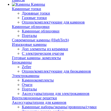
Камины
Каминные топки
Дровяные топки
Газовые топки
Опции/комплектующие для каминов
Каминные облицовки
Каминные облицовки
Порталы
Современные камины (HighTech)
Изразцовые камины
Доп элементы из керамики
С электрическим очагом
Готовые камины, комплекты
Биокамины
Zefire
Опции/комплектующие для биокаминов
Электрокамины
Каминокомплекты
Очаги
Порталы
Аксессуары/опции для электрокаминов
Вентиляционные решетки
Аксессуары/опции для каминов
Каминные наборы/экраны/дровницы/сумки