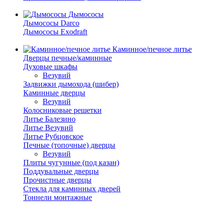
Дымососы
Дымососы Darco
Дымососы Exodraft
Каминное/печное литье
Дверцы печные/каминные
Духовые шкафы
Везувий
Задвижки дымохода (шибер)
Каминные дверцы
Везувий
Колосниковые решетки
Литье Балезино
Литье Везувий
Литье Рубцовское
Печные (топочные) дверцы
Везувий
Плиты чугунные (под казан)
Поддувальные дверцы
Прочистные дверцы
Стекла для каминных дверей
Тоннели монтажные