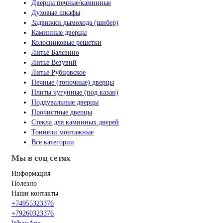
Дверцы печные/каминные
Духовые шкафы
Задвижки дымохода (шибер)
Каминные дверцы
Колосниковые решетки
Литье Балезино
Литье Везувий
Литье Рубцовское
Печные (топочные) дверцы
Плиты чугунные (под казан)
Поддувальные дверцы
Прочистные дверцы
Стекла для каминных дверей
Тоннели монтажные
Все категории
Мы в соц сетях
Информация
Полезно
Наши контакты
+74955323376
+79260323376