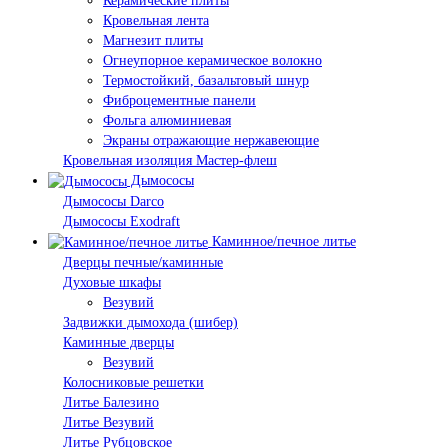
Керамические плиты
Кровельная лента
Магнезит плиты
Огнеупорное керамическое волокно
Термостойкий, базальтовый шнур
Фиброцементные панели
Фольга алюминиевая
Экраны отражающие нержавеющие
Кровельная изоляция Мастер-флеш
Дымососы
Дымососы Darco
Дымососы Exodraft
Каминное/печное литье
Дверцы печные/каминные
Духовые шкафы
Везувий
Задвижки дымохода (шибер)
Каминные дверцы
Везувий
Колосниковые решетки
Литье Балезино
Литье Везувий
Литье Рубцовское