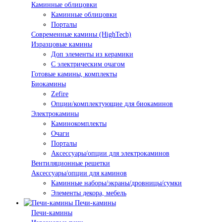
Каминные облицовки
Каминные облицовки
Порталы
Современные камины (HighTech)
Изразцовые камины
Доп элементы из керамики
С электрическим очагом
Готовые камины, комплекты
Биокамины
Zefire
Опции/комплектующие для биокаминов
Электрокамины
Каминокомплекты
Очаги
Порталы
Аксессуары/опции для электрокаминов
Вентиляционные решетки
Аксессуары/опции для каминов
Каминные наборы/экраны/дровницы/сумки
Элементы декора, мебель
Печи-камины
Печи-камины