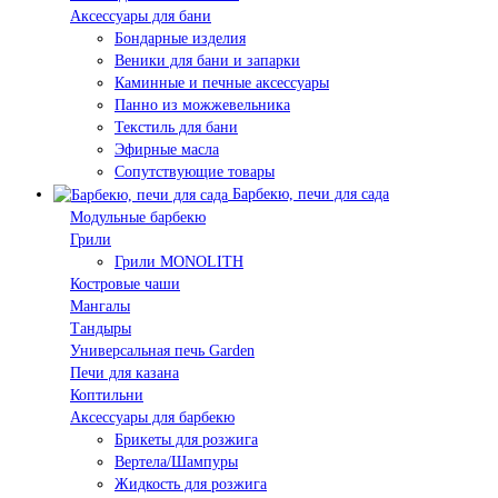
Аксессуары для бани
Бондарные изделия
Веники для бани и запарки
Каминные и печные аксессуары
Панно из можжевельника
Текстиль для бани
Эфирные масла
Сопутствующие товары
Барбекю, печи для сада
Модульные барбекю
Грили
Грили MONOLITH
Костровые чаши
Мангалы
Тандыры
Универсальная печь Garden
Печи для казана
Коптильни
Аксессуары для барбекю
Брикеты для розжига
Вертела/Шампуры
Жидкость для розжига