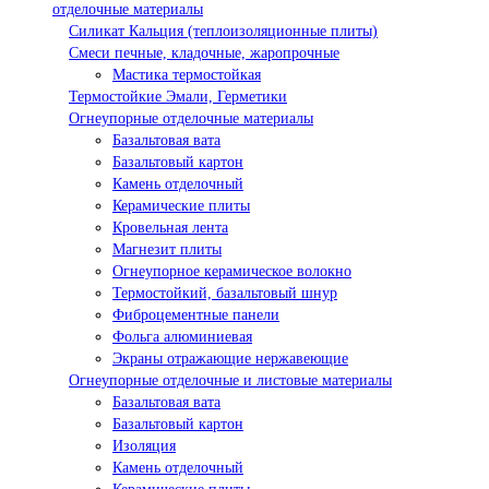
отделочные материалы
Силикат Кальция (теплоизоляционные плиты)
Смеси печные, кладочные, жаропрочные
Мастика термостойкая
Термостойкие Эмали, Герметики
Огнеупорные отделочные материалы
Базальтовая вата
Базальтовый картон
Камень отделочный
Керамические плиты
Кровельная лента
Магнезит плиты
Огнеупорное керамическое волокно
Термостойкий, базальтовый шнур
Фиброцементные панели
Фольга алюминиевая
Экраны отражающие нержавеющие
Огнеупорные отделочные и листовые материалы
Базальтовая вата
Базальтовый картон
Изоляция
Камень отделочный