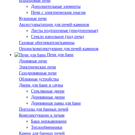
Изразцовые печи
Дополнительные элементы
Печи с электрическим очагом
Кухонные печи
Аксессуары/опции для печей-каминов
Листы подтопочные (предтопочные)
Стекло напольное (под печь)
Газовые обогреватели/камины
Опции/комплектующие для печей-каминов
Печи для бани
Дровяные печи
Электрические печи
Газодровянные печи
Обливные устройства
Двери для бани и сауны
Стеклянные двери
Деревянные двери
Деревянные рамы для бани
Порталы для банных печей
Комплектующие к печам
Баки нержавеющие
Теплообменники
Камни для банных печей