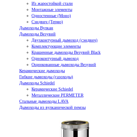
Из жаростойкой стали
Монтажные элементы
Одностенные (Моно)
Сэндвич (Термо)
Дымоходы Вулкан
Дымоходы Везувий
Двухконтурный дымоход (сэндвич)
Комплектующие элементы
Крашенные дымоходы Везувий Black
Одноконтурный дымоход
Оцинкованные дымоходы Везувий
Керамические дымоходы
Гибкие дымоходы (газоходы)
Дымоходы Schiedel
Керамические Schiedel
Металлические PERMETER
Стальные дымоходы LAVA
Дымоходы из вулканической пемзы