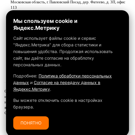
Московская область, г. Павловский Посад, дер. Фатеево, д. 3П, офис
113
Работаем с 10:00 до 18:00
Мы спользуем cookie и
Яндекс.Метрику
Связаться с нами
Сайт использует файлы cookie и сервис
"Яндекс.Метрика" для сбора статистики и
повышения удобства. Продолжая использовать
сайт, вы даёте согласие на обраблотку
персональных данных.
Подробнее:
Политика обработки персональных
данных
и
Согласие на передачу данных в
Яндеккс.Метрику
.
Обращаем ваше внимание на то, что данный интернет-сайт, а также вся
информация о товарах и ценах, предоставленная на нём, носит
Вы можете отключить cookie в настройках
исключительно информационный характер и ни при каких условиях не
браузера.
является публичной офертой, определяемой положениями
Статьи 437 ГК РФ.
ПОНЯТНО