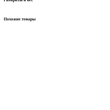
Похожие товары
Кострома пристенный Сентябрь. Изразцовый камин-печь на
дровах (комплектация: Астов-МЛ700)
577476 ₽
В корзину
Быстрый заказ
Кострома пристенный Сентябрь. Изразцовый камин-печь на