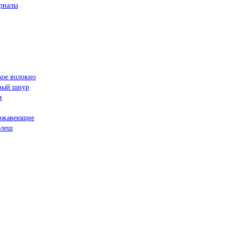
риалы
кое волокно
овый шнур
и
ржавеющие
флеш