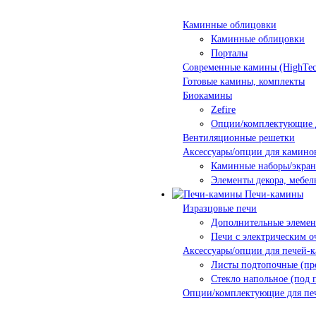
Каминные облицовки
Каминные облицовки
Порталы
Современные камины (HighTec
Готовые камины, комплекты
Биокамины
Zefire
Опции/комплектующие 
Вентиляционные решетки
Аксессуары/опции для камино
Каминные наборы/экра
Элементы декора, мебел
Печи-камины
Изразцовые печи
Дополнительные элеме
Печи с электрическим о
Аксессуары/опции для печей-
Листы подтопочные (пр
Стекло напольное (под 
Опции/комплектующие для пе