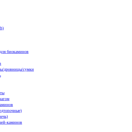
h)
для биокаминов
в
ны/дровницы/сумки
ь
нты
чагом
каминов
едтопочные)
печь)
чей-каминов