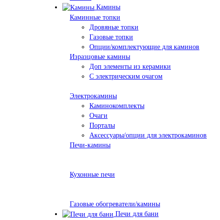
Камины
Каминные топки
Дровяные топки
Газовые топки
Опции/комплектующие для каминов
Изразцовые камины
Доп элементы из керамики
С электрическим очагом
Электрокамины
Каминокомплекты
Очаги
Порталы
Аксессуары/опции для электрокаминов
Печи-камины
Кухонные печи
Газовые обогреватели/камины
Печи для бани