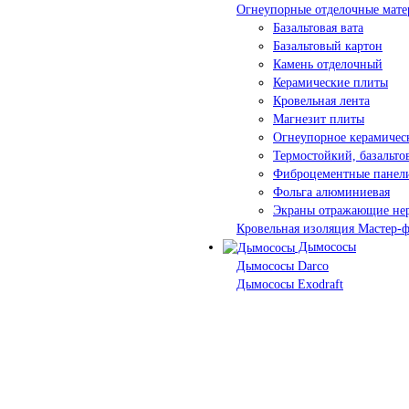
Огнеупорные отделочные мате
Базальтовая вата
Базальтовый картон
Камень отделочный
Керамические плиты
Кровельная лента
Магнезит плиты
Огнеупорное керамичес
Термостойкий, базальт
Фиброцементные панел
Фольга алюминиевая
Экраны отражающие не
Кровельная изоляция Мастер-
Дымососы
Дымососы Darco
Дымососы Exodraft