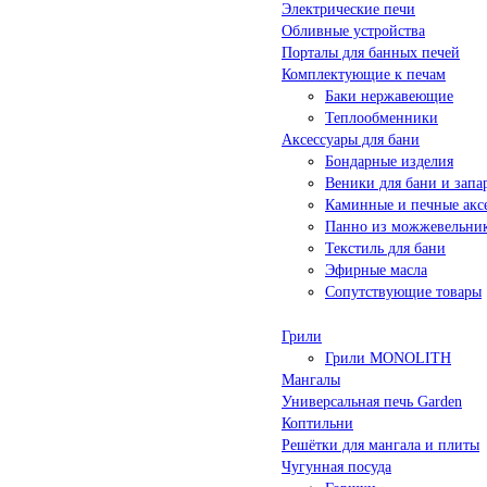
Электрические печи
Обливные устройства
Порталы для банных печей
Комплектующие к печам
Баки нержавеющие
Теплообменники
Аксессуары для бани
Бондарные изделия
Веники для бани и запа
Каминные и печные акс
Панно из можжевельни
Текстиль для бани
Эфирные масла
Сопутствующие товары
Грили
Грили MONOLITH
Мангалы
Универсальная печь Garden
Коптильни
Решётки для мангала и плиты
Чугунная посуда