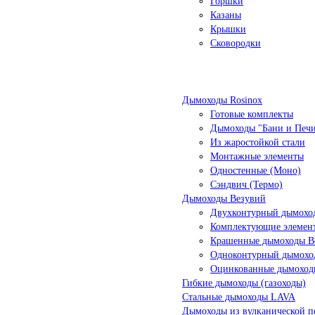
Горшки
Казаны
Крышки
Сковородки
Дымоходы Rosinox
Готовые комплекты
Дымоходы "Бани и Печ
Из жаростойкой стали
Монтажные элементы
Одностенные (Моно)
Сэндвич (Термо)
Дымоходы Везувий
Двухконтурный дымоход
Комплектующие элемен
Крашенные дымоходы Ве
Одноконтурный дымохо
Оцинкованные дымоход
Гибкие дымоходы (газоходы)
Стальные дымоходы LAVA
Дымоходы из вулканической п