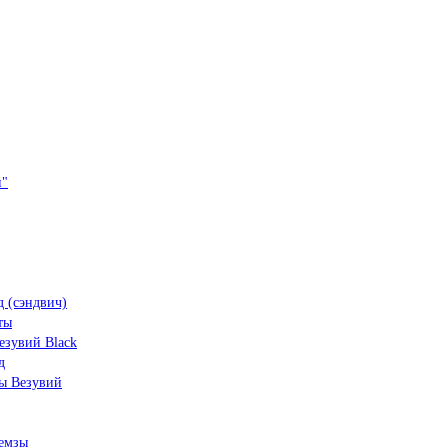
и"
 (сэндвич)
ты
зувий Black
д
ы Везувий
емзы