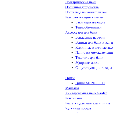
Электрические печи
Обливные устройства
Порталы для банных печей
Комплектующие к печам
Баки нержавеющие
Теплообменники
Аксессуары для бани
Бондарные изделия
Веники для бани и запа
Каминные и печные акс
Панно из можжевельни
Текстиль для бани
Эфирные масла
Сопутствующие товары
Грили
Грили MONOLITH
Мангалы
Универсальная печь Garden
Коптильни
Решётки для мангала и плиты
Чугунная посуда