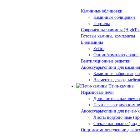
Каминные облицовки
Каминные облицовки
Порталы
Современные камины (HighTec
Готовые камины, комплекты
Биокамины
Zefire
Опции/комплектующие 
Вентиляционные решетки
Аксессуары/опции для камино
Каминные наборы/экра
Элементы декора, мебел
Печи-камины
Изразцовые печи
Дополнительные элеме
Печи с электрическим о
Аксессуары/опции для печей-
Листы подтопочные (пр
Стекло напольное (под 
Опции/комплектующие для пе