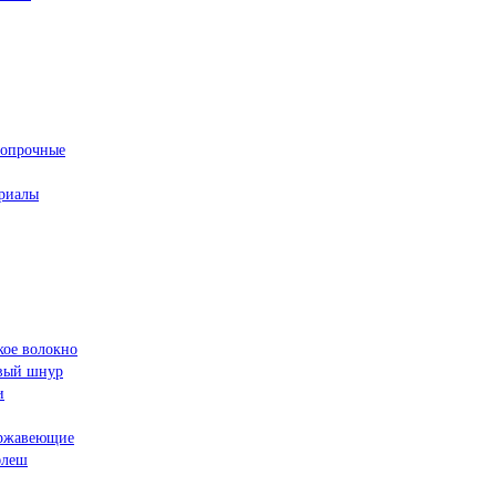
ропрочные
риалы
кое волокно
овый шнур
и
ржавеющие
флеш