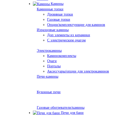
Камины
Каминные топки
Дровяные топки
Газовые топки
Опции/комплектующие для каминов
Изразцовые камины
Доп элементы из керамики
С электрическим очагом
Электрокамины
Каминокомплекты
Очаги
Порталы
Аксессуары/опции для электрокаминов
Печи-камины
Кухонные печи
Газовые обогреватели/камины
Печи для бани