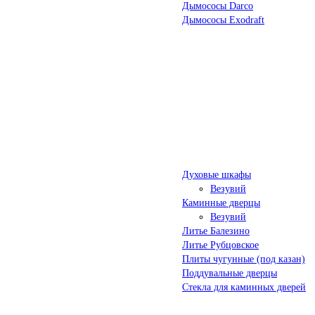
Дымососы Darco
Дымососы Exodraft
Духовые шкафы
Везувий
Каминные дверцы
Везувий
Литье Балезино
Литье Рубцовское
Плиты чугунные (под казан)
Поддувальные дверцы
Стекла для каминных дверей