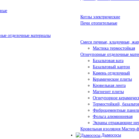
ьные
Котлы электрические
Печи отопительные
ые отделочные материалы
Смеси печные, кладочные, жа
Мастика термостойкая
Огнеупорные отделочные мате
Базальтовая вата
Базальтовый картон
Камень отделочный
Керамические плиты
Кровельная лента
Магнезит плиты
Огнеупорное керамичес
Термостойкий, базальт
Фиброцементные панел
Фольга алюминиевая
Экраны отражающие не
Кровельная изоляция Мастер-
Дымососы