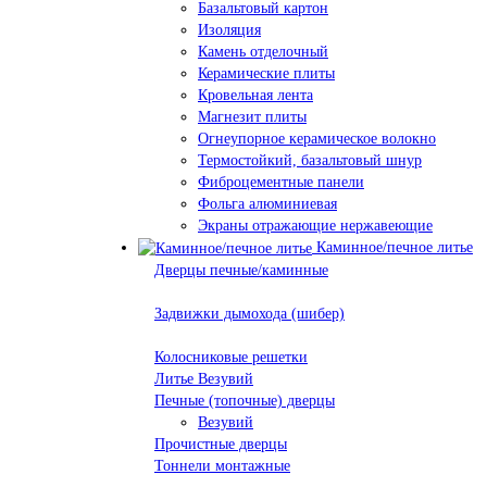
Базальтовый картон
Изоляция
Камень отделочный
Керамические плиты
Кровельная лента
Магнезит плиты
Огнеупорное керамическое волокно
Термостойкий, базальтовый шнур
Фиброцементные панели
Фольга алюминиевая
Экраны отражающие нержавеющие
Каминное/печное литье
Дверцы печные/каминные
Задвижки дымохода (шибер)
Колосниковые решетки
Литье Везувий
Печные (топочные) дверцы
Везувий
Прочистные дверцы
Тоннели монтажные