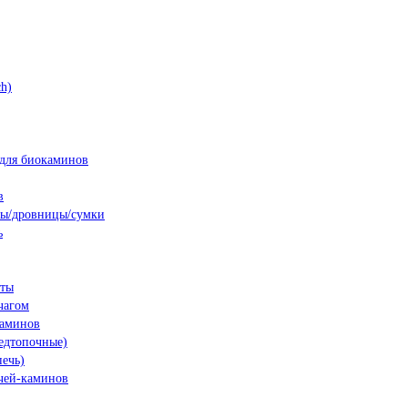
h)
для биокаминов
в
ны/дровницы/сумки
ь
нты
чагом
каминов
едтопочные)
печь)
чей-каминов