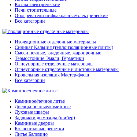
Котлы электрические
Печи отопительные
Обогреватели инфракрасные/электрические
Все категории
Изоляционные отделочные материалы
Силикат Кальция (теплоизоляционные плиты)
Смеси печные, кладочные, жаропрочные
Термостойкие Эмали, Герметики
Огнеупорные отделочные материалы
Огнеупорные отделочные и листовые материалы
Кровельная изоляция Мастер-флеш
Все категории
Каминное/печное литье
Дверцы печные/каминные
Духовые шкафы
Задвижки дымохода (шибер)
Каминные дверцы
Колосниковые решетки
Литье Балезино