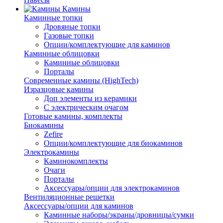
Камины
Каминные топки
Дровяные топки
Газовые топки
Опции/комплектующие для каминов
Каминные облицовки
Каминные облицовки
Порталы
Современные камины (HighTech)
Изразцовые камины
Доп элементы из керамики
С электрическим очагом
Готовые камины, комплекты
Биокамины
Zefire
Опции/комплектующие для биокаминов
Электрокамины
Каминокомплекты
Очаги
Порталы
Аксессуары/опции для электрокаминов
Вентиляционные решетки
Аксессуары/опции для каминов
Каминные наборы/экраны/дровницы/сумки