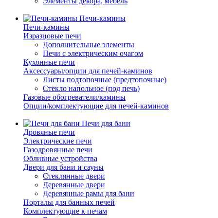
Элементы декора, мебель
Печи-камины
Печи-камины
Изразцовые печи
Дополнительные элементы
Печи с электрическим очагом
Кухонные печи
Аксессуары/опции для печей-каминов
Листы подтопочные (предтопочные)
Стекло напольное (под печь)
Газовые обогреватели/камины
Опции/комплектующие для печей-каминов
Печи для бани
Дровяные печи
Электрические печи
Газодровянные печи
Обливные устройства
Двери для бани и сауны
Стеклянные двери
Деревянные двери
Деревянные рамы для бани
Порталы для банных печей
Комплектующие к печам