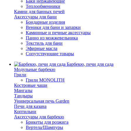
Баки нержавеющие
Теплообменники
Камни для банных печей
Аксессуары для бани
Бондарные изделия
Веники для бани и запарки
Каминные и печные аксессуары
Панно из можжевельника
Текстиль для бани
Эфирные масла
Сопутствующие товары
Барбекю, печи для сада
Модульные барбекю
Грили
Грили MONOLITH
Костровые чаши
Мангалы
Тандыры
Универсальная печь Garden
Печи для казана
Коптильни
Аксессуары для барбекю
Брикеты для розжига
Вертела/Шампуры