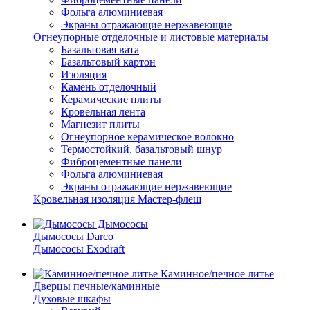
Фольга алюминиевая
Экраны отражающие нержавеющие
Огнеупорные отделочные и листовые материалы
Базальтовая вата
Базальтовый картон
Изоляция
Камень отделочный
Керамические плиты
Кровельная лента
Магнезит плиты
Огнеупорное керамическое волокно
Термостойкий, базальтовый шнур
Фиброцементные панели
Фольга алюминиевая
Экраны отражающие нержавеющие
Кровельная изоляция Мастер-флеш
Дымососы
Дымососы Darco
Дымососы Exodraft
Каминное/печное литье
Дверцы печные/каминные
Духовые шкафы