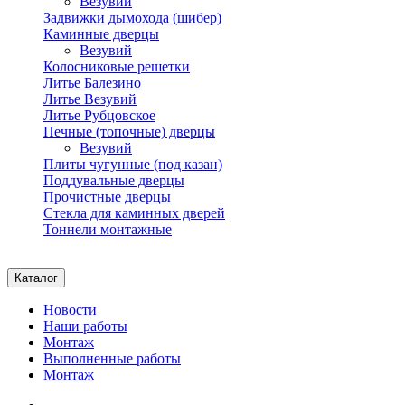
Везувий
Задвижки дымохода (шибер)
Каминные дверцы
Везувий
Колосниковые решетки
Литье Балезино
Литье Везувий
Литье Рубцовское
Печные (топочные) дверцы
Везувий
Плиты чугунные (под казан)
Поддувальные дверцы
Прочистные дверцы
Стекла для каминных дверей
Тоннели монтажные
Каталог
Новости
Наши работы
Монтаж
Выполненные работы
Монтаж