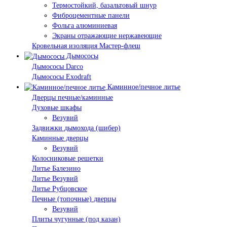
Термостойкий, базальтовый шнур
Фиброцементные панели
Фольга алюминиевая
Экраны отражающие нержавеющие
Кровельная изоляция Мастер-флеш
Дымососы
Дымососы Darco
Дымососы Exodraft
Каминное/печное литье
Дверцы печные/каминные
Духовые шкафы
Везувий
Задвижки дымохода (шибер)
Каминные дверцы
Везувий
Колосниковые решетки
Литье Балезино
Литье Везувий
Литье Рубцовское
Печные (топочные) дверцы
Везувий
Плиты чугунные (под казан)