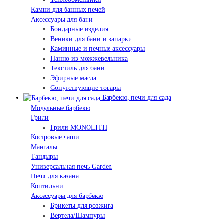
Камни для банных печей
Аксессуары для бани
Бондарные изделия
Веники для бани и запарки
Каминные и печные аксессуары
Панно из можжевельника
Текстиль для бани
Эфирные масла
Сопутствующие товары
Барбекю, печи для сада
Модульные барбекю
Грили
Грили MONOLITH
Костровые чаши
Мангалы
Тандыры
Универсальная печь Garden
Печи для казана
Коптильни
Аксессуары для барбекю
Брикеты для розжига
Вертела/Шампуры