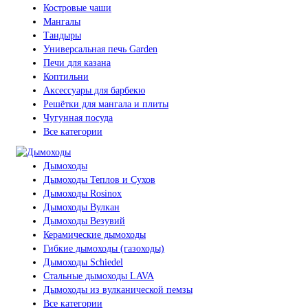
Костровые чаши
Мангалы
Тандыры
Универсальная печь Garden
Печи для казана
Коптильни
Аксессуары для барбекю
Решётки для мангала и плиты
Чугунная посуда
Все категории
Дымоходы
Дымоходы Теплов и Сухов
Дымоходы Rosinox
Дымоходы Вулкан
Дымоходы Везувий
Керамические дымоходы
Гибкие дымоходы (газоходы)
Дымоходы Schiedel
Стальные дымоходы LAVA
Дымоходы из вулканической пемзы
Все категории