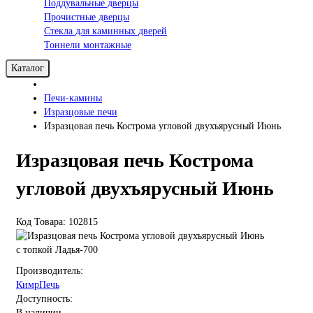
Поддувальные дверцы
Прочистные дверцы
Стекла для каминных дверей
Тоннели монтажные
Каталог
Печи-камины
Изразцовые печи
Изразцовая печь Кострома угловой двухъярусный Июнь
Изразцовая печь Кострома
угловой двухъярусный Июнь
Код Товара: 102815
с топкой Ладья-700
Производитель:
КимрПечь
Доступность:
В наличии