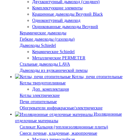
Двухконтурный дымоход (сэндвич)
Комплектующие элементы
Крашенные дымоходы Везувий Black
Одноконтурный дымоход
Оцинкованные дымоходы Везувий
Керамические дымоходы
Гибкие дымоходы (газоходы)
Дымоходы Schiedel
Керамические Schiedel
Металлические PERMETER
Стальные дымоходы LAVA
Дымоходы из вулканической пемзы
Котлы, печи отопительные
Котлы твердотопливные
Доп. комплектация
Котлы электрические
Печи отопительные
Обогреватели инфракрасные/электрические
Изоляционные
отделочные материалы
Силикат Кальция (теплоизоляционные плиты)
Смеси печные, кладочные, жаропрочные
Мастика термостойкая