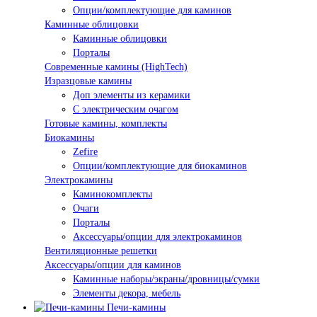
Опции/комплектующие для каминов
Каминные облицовки
Каминные облицовки
Порталы
Современные камины (HighTech)
Изразцовые камины
Доп элементы из керамики
С электрическим очагом
Готовые камины, комплекты
Биокамины
Zefire
Опции/комплектующие для биокаминов
Электрокамины
Каминокомплекты
Очаги
Порталы
Аксессуары/опции для электрокаминов
Вентиляционные решетки
Аксессуары/опции для каминов
Каминные наборы/экраны/дровницы/сумки
Элементы декора, мебель
Печи-камины