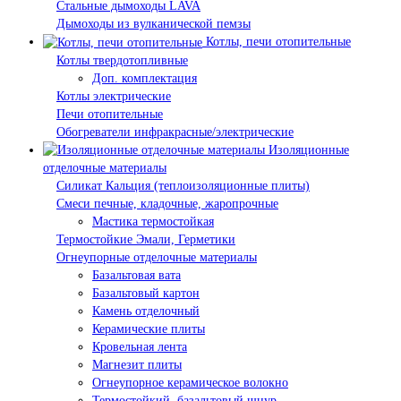
Стальные дымоходы LAVA
Дымоходы из вулканической пемзы
Котлы, печи отопительные
Котлы твердотопливные
Доп. комплектация
Котлы электрические
Печи отопительные
Обогреватели инфракрасные/электрические
Изоляционные
отделочные материалы
Силикат Кальция (теплоизоляционные плиты)
Смеси печные, кладочные, жаропрочные
Мастика термостойкая
Термостойкие Эмали, Герметики
Огнеупорные отделочные материалы
Базальтовая вата
Базальтовый картон
Камень отделочный
Керамические плиты
Кровельная лента
Магнезит плиты
Огнеупорное керамическое волокно
Термостойкий, базальтовый шнур