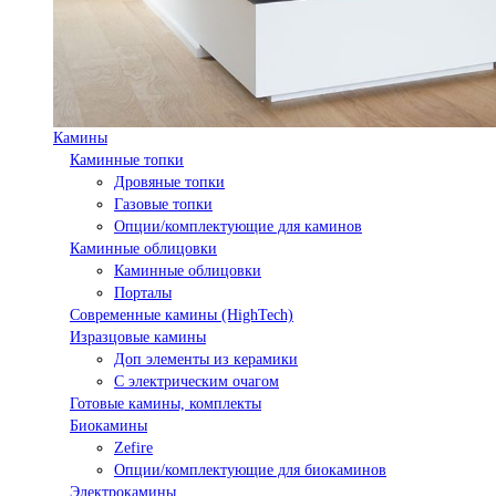
Камины
Каминные топки
Дровяные топки
Газовые топки
Опции/комплектующие для каминов
Каминные облицовки
Каминные облицовки
Порталы
Современные камины (HighTech)
Изразцовые камины
Доп элементы из керамики
С электрическим очагом
Готовые камины, комплекты
Биокамины
Zefire
Опции/комплектующие для биокаминов
Электрокамины