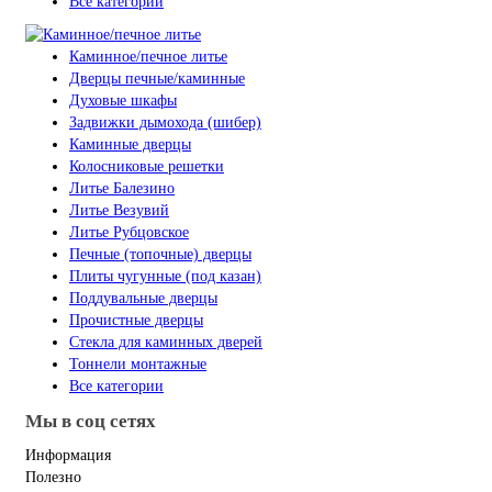
Все категории
Каминное/печное литье
Дверцы печные/каминные
Духовые шкафы
Задвижки дымохода (шибер)
Каминные дверцы
Колосниковые решетки
Литье Балезино
Литье Везувий
Литье Рубцовское
Печные (топочные) дверцы
Плиты чугунные (под казан)
Поддувальные дверцы
Прочистные дверцы
Стекла для каминных дверей
Тоннели монтажные
Все категории
Мы в соц сетях
Информация
Полезно