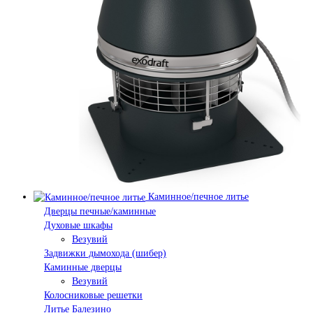
Каминное/печное литье
Дверцы печные/каминные
Духовые шкафы
Везувий
Задвижки дымохода (шибер)
Каминные дверцы
Везувий
Колосниковые решетки
Литье Балезино