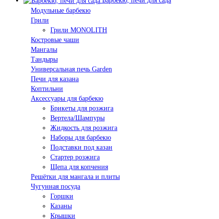
Барбекю, печи для сада
Модульные барбекю
Грили
Грили MONOLITH
Костровые чаши
Мангалы
Тандыры
Универсальная печь Garden
Печи для казана
Коптильни
Аксессуары для барбекю
Брикеты для розжига
Вертела/Шампуры
Жидкость для розжига
Наборы для барбекю
Подставки под казан
Стартер розжига
Щепа для копчения
Решётки для мангала и плиты
Чугунная посуда
Горшки
Казаны
Крышки