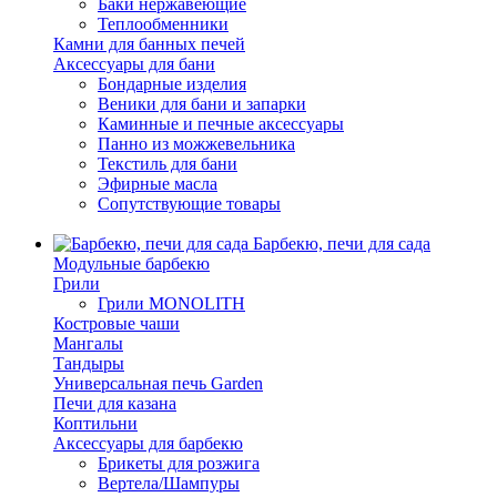
Баки нержавеющие
Теплообменники
Камни для банных печей
Аксессуары для бани
Бондарные изделия
Веники для бани и запарки
Каминные и печные аксессуары
Панно из можжевельника
Текстиль для бани
Эфирные масла
Сопутствующие товары
Барбекю, печи для сада
Модульные барбекю
Грили
Грили MONOLITH
Костровые чаши
Мангалы
Тандыры
Универсальная печь Garden
Печи для казана
Коптильни
Аксессуары для барбекю
Брикеты для розжига
Вертела/Шампуры