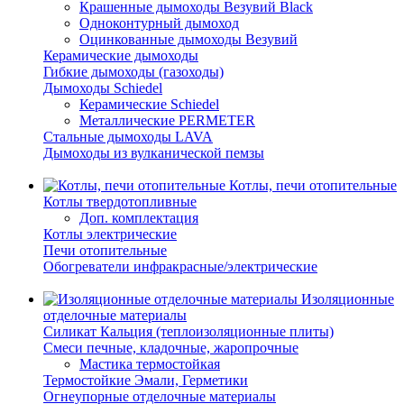
Крашенные дымоходы Везувий Black
Одноконтурный дымоход
Оцинкованные дымоходы Везувий
Керамические дымоходы
Гибкие дымоходы (газоходы)
Дымоходы Schiedel
Керамические Schiedel
Металлические PERMETER
Стальные дымоходы LAVA
Дымоходы из вулканической пемзы
Котлы, печи отопительные
Котлы твердотопливные
Доп. комплектация
Котлы электрические
Печи отопительные
Обогреватели инфракрасные/электрические
Изоляционные
отделочные материалы
Силикат Кальция (теплоизоляционные плиты)
Смеси печные, кладочные, жаропрочные
Мастика термостойкая
Термостойкие Эмали, Герметики
Огнеупорные отделочные материалы