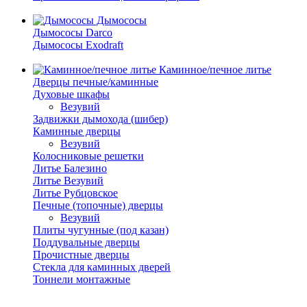
Дымососы
Дымососы Darco
Дымососы Exodraft
Каминное/печное литье
Дверцы печные/каминные
Духовые шкафы
Везувий
Задвижки дымохода (шибер)
Каминные дверцы
Везувий
Колосниковые решетки
Литье Балезино
Литье Везувий
Литье Рубцовское
Печные (топочные) дверцы
Везувий
Плиты чугунные (под казан)
Поддувальные дверцы
Прочистные дверцы
Стекла для каминных дверей
Тоннели монтажные