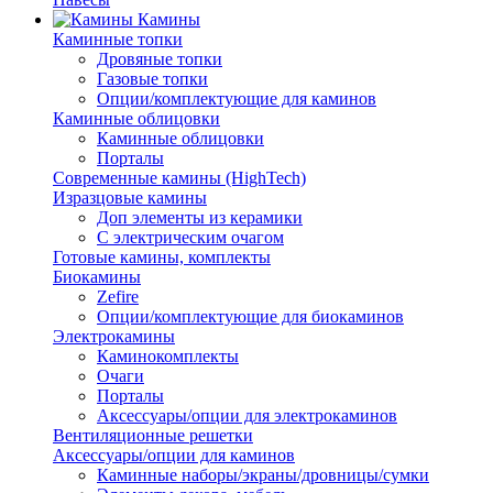
Камины
Каминные топки
Дровяные топки
Газовые топки
Опции/комплектующие для каминов
Каминные облицовки
Каминные облицовки
Порталы
Современные камины (HighTech)
Изразцовые камины
Доп элементы из керамики
С электрическим очагом
Готовые камины, комплекты
Биокамины
Zefire
Опции/комплектующие для биокаминов
Электрокамины
Каминокомплекты
Очаги
Порталы
Аксессуары/опции для электрокаминов
Вентиляционные решетки
Аксессуары/опции для каминов
Каминные наборы/экраны/дровницы/сумки