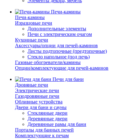
Элементы декора, мебель
Печи-камины
Печи-камины
Изразцовые печи
Дополнительные элементы
Печи с электрическим очагом
Кухонные печи
Аксессуары/опции для печей-каминов
Листы подтопочные (предтопочные)
Стекло напольное (под печь)
Газовые обогреватели/камины
Опции/комплектующие для печей-каминов
Печи для бани
Дровяные печи
Электрические печи
Газодровянные печи
Обливные устройства
Двери для бани и сауны
Стеклянные двери
Деревянные двери
Деревянные рамы для бани
Порталы для банных печей
Комплектующие к печам