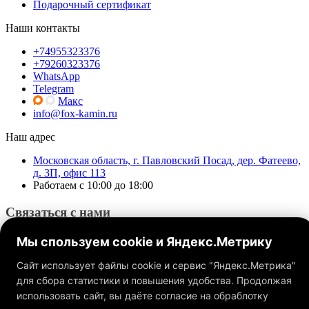
Подарочный сертификат
Наши контакты
+74955323376
+79260323376
WhatsApp
Telegram
Макс
info@fox-kamin.ru
Наш адрес
Московская область, г. Павловский Посад, дер. Фатеево,
д. 3П, офис 113
Работаем с 10:00 до 18:00
Связаться с нами
Мы спользуем cookie и Яндекс.Метрику
Сайт использует файлы cookie и сервис "Яндекс.Метрика"
для сбора статистики и повышения удобства. Продолжая
использовать сайт, вы даёте согласие на обраблотку
Обращаем ваше внимание на то, что данный интернет-сайт, а