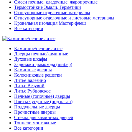
Смеси печные, кладочные, жаропрочные
Термостойкие Эмали, Герметики
Огнеупорные отделочные материалы
Огнеупорные отделочные и листовые материалы
Кровельная изоляция Мастер-флеш
Все категории
Каминное/печное литье
Дверцы печные/каминные
Духовые шкафы
Задвижки дымохода (шибер)
Каминные дверцы
Колосниковые решетки
Литье Балезино
Литье Везувий
Литье Рубцовское
Печные (топочные) дверцы
Плиты чугунные (под казан)
Поддувальные дверцы
Прочистные дверцы
Стекла для каминных дверей
Тоннели монтажные
Все категории