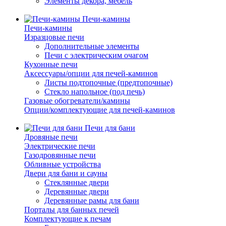
Элементы декора, мебель
Печи-камины
Печи-камины
Изразцовые печи
Дополнительные элементы
Печи с электрическим очагом
Кухонные печи
Аксессуары/опции для печей-каминов
Листы подтопочные (предтопочные)
Стекло напольное (под печь)
Газовые обогреватели/камины
Опции/комплектующие для печей-каминов
Печи для бани
Дровяные печи
Электрические печи
Газодровянные печи
Обливные устройства
Двери для бани и сауны
Стеклянные двери
Деревянные двери
Деревянные рамы для бани
Порталы для банных печей
Комплектующие к печам