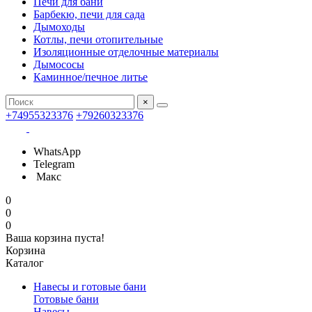
Печи для бани
Барбекю, печи для сада
Дымоходы
Котлы, печи отопительные
Изоляционные отделочные материалы
Дымососы
Каминное/печное литье
×
+74955323376
+79260323376
WhatsApp
Telegram
Макс
0
0
0
Ваша корзина пуста!
Корзина
Каталог
Навесы и готовые бани
Готовые бани
Навесы