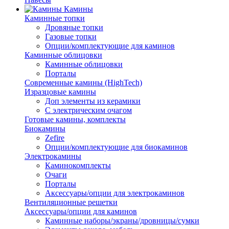
Камины
Каминные топки
Дровяные топки
Газовые топки
Опции/комплектующие для каминов
Каминные облицовки
Каминные облицовки
Порталы
Современные камины (HighTech)
Изразцовые камины
Доп элементы из керамики
С электрическим очагом
Готовые камины, комплекты
Биокамины
Zefire
Опции/комплектующие для биокаминов
Электрокамины
Каминокомплекты
Очаги
Порталы
Аксессуары/опции для электрокаминов
Вентиляционные решетки
Аксессуары/опции для каминов
Каминные наборы/экраны/дровницы/сумки