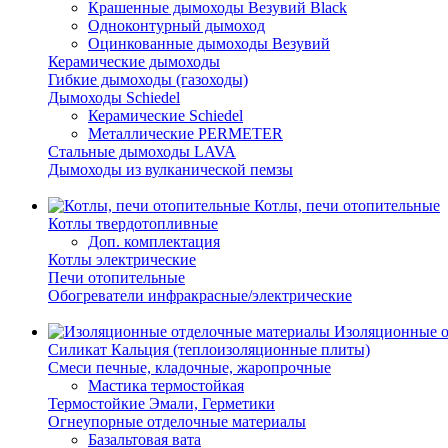
Крашенные дымоходы Везувий Black
Одноконтурный дымоход
Оцинкованные дымоходы Везувий
Керамические дымоходы
Гибкие дымоходы (газоходы)
Дымоходы Schiedel
Керамические Schiedel
Металлические PERMETER
Стальные дымоходы LAVA
Дымоходы из вулканической пемзы
Котлы, печи отопительные
Котлы твердотопливные
Доп. комплектация
Котлы электрические
Печи отопительные
Обогреватели инфракрасные/электрические
Изоляционные о
Силикат Кальция (теплоизоляционные плиты)
Смеси печные, кладочные, жаропрочные
Мастика термостойкая
Термостойкие Эмали, Герметики
Огнеупорные отделочные материалы
Базальтовая вата