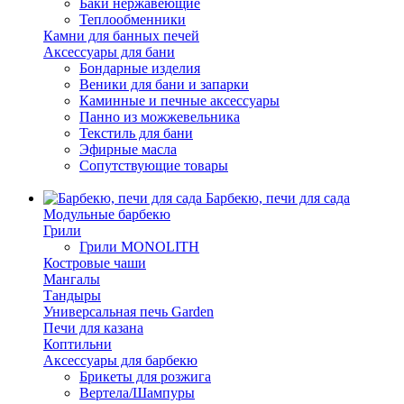
Баки нержавеющие
Теплообменники
Камни для банных печей
Аксессуары для бани
Бондарные изделия
Веники для бани и запарки
Каминные и печные аксессуары
Панно из можжевельника
Текстиль для бани
Эфирные масла
Сопутствующие товары
Барбекю, печи для сада
Модульные барбекю
Грили
Грили MONOLITH
Костровые чаши
Мангалы
Тандыры
Универсальная печь Garden
Печи для казана
Коптильни
Аксессуары для барбекю
Брикеты для розжига
Вертела/Шампуры