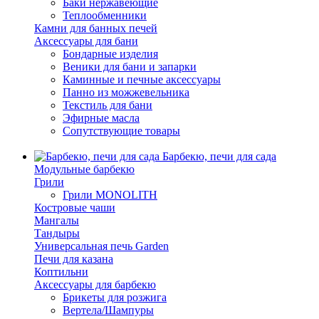
Баки нержавеющие
Теплообменники
Камни для банных печей
Аксессуары для бани
Бондарные изделия
Веники для бани и запарки
Каминные и печные аксессуары
Панно из можжевельника
Текстиль для бани
Эфирные масла
Сопутствующие товары
Барбекю, печи для сада
Модульные барбекю
Грили
Грили MONOLITH
Костровые чаши
Мангалы
Тандыры
Универсальная печь Garden
Печи для казана
Коптильни
Аксессуары для барбекю
Брикеты для розжига
Вертела/Шампуры