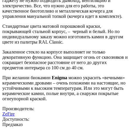
гаджету не нужно подводить дымоход, вентиляцию и
электричество. Все, что нужно для его работы, это
качественное биотопливо и металлическая кочерга для
управления мануальной топкой (кочерга идет в комплекте).
Стандартные цвета матовой порошковой краски,
покрывающей стальной корпус, – черный и белый. Но по
индивидуальному заказу можно изготовить камин в другом
цвете из палитры RAL Classic.
Закаленное стекло на корпусе выполняет не только
декоративную функцию. Она защищает огонь от сквозняков и
сокращает безопасное расстояние от него до других
предметов интерьера со 100 см до 40 см.
При желании биокамин
Enigma
можно украсить «вечными»
керамическими дровами – очень похожими на настоящие, но
устойчивыми к высоким температурам. Или это могут быть
керамические камни, полые внутри, а снаружи покрытые
огнеупорной краской.
Производитель:
ZeFire
Доступность:
Предзаказ