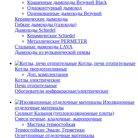
Крашенные дымоходы Везувий Black
Одноконтурный дымоход
Оцинкованные дымоходы Везувий
Керамические дымоходы
Гибкие дымоходы (газоходы)
Дымоходы Schiedel
Керамические Schiedel
Металлические PERMETER
Стальные дымоходы LAVA
Дымоходы из вулканической пемзы
Котлы, печи отопительные
Котлы твердотопливные
Доп. комплектация
Котлы электрические
Печи отопительные
Обогреватели инфракрасные/электрические
Изоляционные
отделочные материалы
Силикат Кальция (теплоизоляционные плиты)
Смеси печные, кладочные, жаропрочные
Мастика термостойкая
Термостойкие Эмали, Герметики
Огнеупорные отделочные материалы