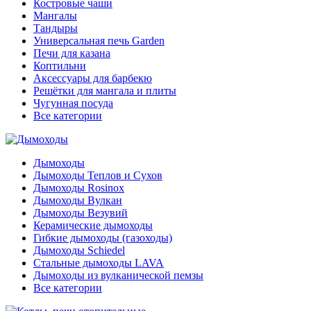
Костровые чаши
Мангалы
Тандыры
Универсальная печь Garden
Печи для казана
Коптильни
Аксессуары для барбекю
Решётки для мангала и плиты
Чугунная посуда
Все категории
Дымоходы
Дымоходы Теплов и Сухов
Дымоходы Rosinox
Дымоходы Вулкан
Дымоходы Везувий
Керамические дымоходы
Гибкие дымоходы (газоходы)
Дымоходы Schiedel
Стальные дымоходы LAVA
Дымоходы из вулканической пемзы
Все категории