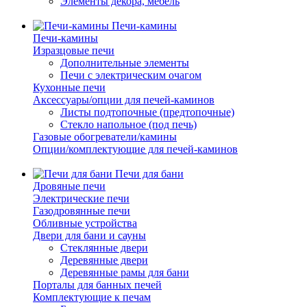
Элементы декора, мебель
Печи-камины
Печи-камины
Изразцовые печи
Дополнительные элементы
Печи с электрическим очагом
Кухонные печи
Аксессуары/опции для печей-каминов
Листы подтопочные (предтопочные)
Стекло напольное (под печь)
Газовые обогреватели/камины
Опции/комплектующие для печей-каминов
Печи для бани
Дровяные печи
Электрические печи
Газодровянные печи
Обливные устройства
Двери для бани и сауны
Стеклянные двери
Деревянные двери
Деревянные рамы для бани
Порталы для банных печей
Комплектующие к печам