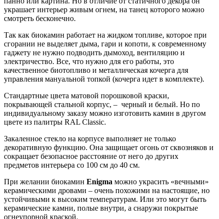
панно или картина. Но в отличие от статичного декора он
украшает интерьер живым огнем, на танец которого можно
смотреть бесконечно.
Так как биокамин работает на жидком топливе, которое при
сгорании не выделяет дыма, гари и копоти, к современному
гаджету не нужно подводить дымоход, вентиляцию и
электричество. Все, что нужно для его работы, это
качественное биотопливо и металлическая кочерга для
управления мануальной топкой (кочерга идет в комплекте).
Стандартные цвета матовой порошковой краски,
покрывающей стальной корпус, – черный и белый. Но по
индивидуальному заказу можно изготовить камин в другом
цвете из палитры RAL Classic.
Закаленное стекло на корпусе выполняет не только
декоративную функцию. Она защищает огонь от сквозняков и
сокращает безопасное расстояние от него до других
предметов интерьера со 100 см до 40 см.
При желании биокамин
Enigma
можно украсить «вечными»
керамическими дровами – очень похожими на настоящие, но
устойчивыми к высоким температурам. Или это могут быть
керамические камни, полые внутри, а снаружи покрытые
огнеупорной краской.