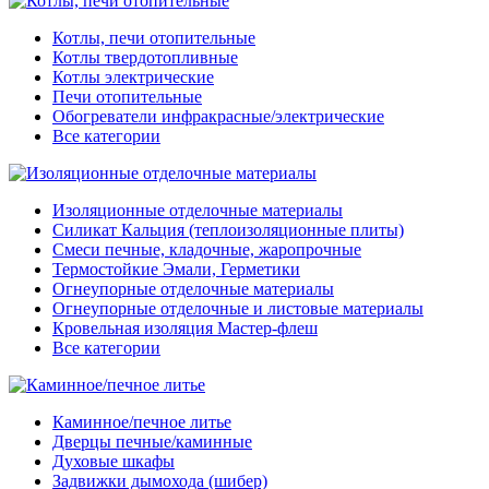
Котлы, печи отопительные
Котлы твердотопливные
Котлы электрические
Печи отопительные
Обогреватели инфракрасные/электрические
Все категории
Изоляционные отделочные материалы
Силикат Кальция (теплоизоляционные плиты)
Смеси печные, кладочные, жаропрочные
Термостойкие Эмали, Герметики
Огнеупорные отделочные материалы
Огнеупорные отделочные и листовые материалы
Кровельная изоляция Мастер-флеш
Все категории
Каминное/печное литье
Дверцы печные/каминные
Духовые шкафы
Задвижки дымохода (шибер)