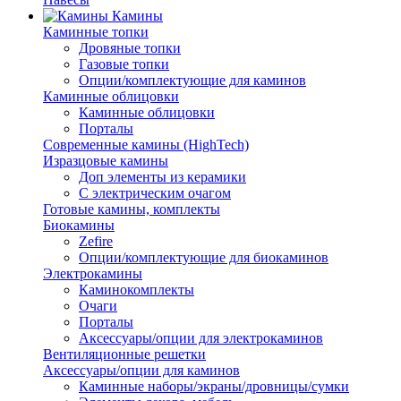
Камины
Каминные топки
Дровяные топки
Газовые топки
Опции/комплектующие для каминов
Каминные облицовки
Каминные облицовки
Порталы
Современные камины (HighTech)
Изразцовые камины
Доп элементы из керамики
С электрическим очагом
Готовые камины, комплекты
Биокамины
Zefire
Опции/комплектующие для биокаминов
Электрокамины
Каминокомплекты
Очаги
Порталы
Аксессуары/опции для электрокаминов
Вентиляционные решетки
Аксессуары/опции для каминов
Каминные наборы/экраны/дровницы/сумки