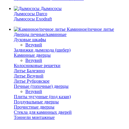
Дымососы
Дымососы Darco
Дымососы Exodraft
Каминное/печное литье
Дверцы печные/каминные
Духовые шкафы
Везувий
Задвижки дымохода (шибер)
Каминные дверцы
Везувий
Колосниковые решетки
Литье Балезино
Литье Везувий
Литье Рубцовское
Печные (топочные) дверцы
Везувий
Плиты чугунные (под казан)
Поддувальные дверцы
Прочистные дверцы
Стекла для каминных дверей
Тоннели монтажные