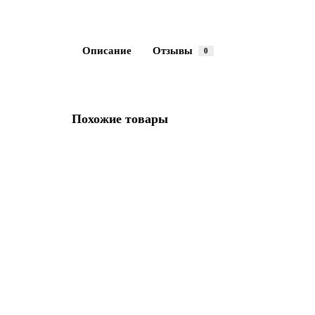
Описание
Отзывы
0
Похожие товары
Тройник Термо 45* ТРТ-Р 316-0.8/304 D120/220 с хому
16455 ₽
В корзину