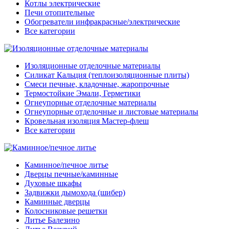
Котлы электрические
Печи отопительные
Обогреватели инфракрасные/электрические
Все категории
Изоляционные отделочные материалы
Силикат Кальция (теплоизоляционные плиты)
Смеси печные, кладочные, жаропрочные
Термостойкие Эмали, Герметики
Огнеупорные отделочные материалы
Огнеупорные отделочные и листовые материалы
Кровельная изоляция Мастер-флеш
Все категории
Каминное/печное литье
Дверцы печные/каминные
Духовые шкафы
Задвижки дымохода (шибер)
Каминные дверцы
Колосниковые решетки
Литье Балезино