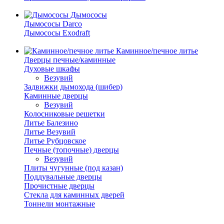
Дымососы
Дымососы Darco
Дымососы Exodraft
Каминное/печное литье
Дверцы печные/каминные
Духовые шкафы
Везувий
Задвижки дымохода (шибер)
Каминные дверцы
Везувий
Колосниковые решетки
Литье Балезино
Литье Везувий
Литье Рубцовское
Печные (топочные) дверцы
Везувий
Плиты чугунные (под казан)
Поддувальные дверцы
Прочистные дверцы
Стекла для каминных дверей
Тоннели монтажные