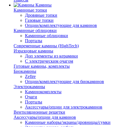
Камины
Каминные топки
Дровяные топки
Газовые топки
Опции/комплектующие для каминов
Каминные облицовки
Каминные облицовки
Порталы
Современные камины (HighTech)
Изразцовые камины
Доп элементы из керамики
С электрическим очагом
Готовые камины, комплекты
Биокамины
Zefire
Опции/комплектующие для биокаминов
Электрокамины
Каминокомплекты
Очаги
Порталы
Аксессуары/опции для электрокаминов
Вентиляционные решетки
Аксессуары/опции для каминов
Каминные наборы/экраны/дровницы/сумки