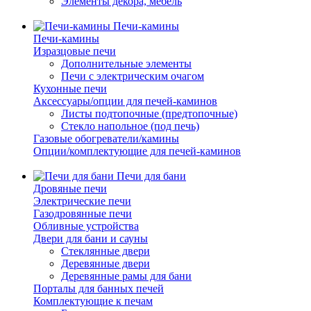
Элементы декора, мебель
Печи-камины
Печи-камины
Изразцовые печи
Дополнительные элементы
Печи с электрическим очагом
Кухонные печи
Аксессуары/опции для печей-каминов
Листы подтопочные (предтопочные)
Стекло напольное (под печь)
Газовые обогреватели/камины
Опции/комплектующие для печей-каминов
Печи для бани
Дровяные печи
Электрические печи
Газодровянные печи
Обливные устройства
Двери для бани и сауны
Стеклянные двери
Деревянные двери
Деревянные рамы для бани
Порталы для банных печей
Комплектующие к печам