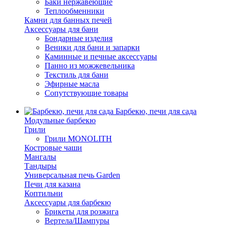
Баки нержавеющие
Теплообменники
Камни для банных печей
Аксессуары для бани
Бондарные изделия
Веники для бани и запарки
Каминные и печные аксессуары
Панно из можжевельника
Текстиль для бани
Эфирные масла
Сопутствующие товары
Барбекю, печи для сада
Модульные барбекю
Грили
Грили MONOLITH
Костровые чаши
Мангалы
Тандыры
Универсальная печь Garden
Печи для казана
Коптильни
Аксессуары для барбекю
Брикеты для розжига
Вертела/Шампуры