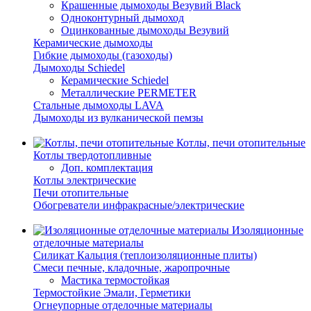
Крашенные дымоходы Везувий Black
Одноконтурный дымоход
Оцинкованные дымоходы Везувий
Керамические дымоходы
Гибкие дымоходы (газоходы)
Дымоходы Schiedel
Керамические Schiedel
Металлические PERMETER
Стальные дымоходы LAVA
Дымоходы из вулканической пемзы
Котлы, печи отопительные
Котлы твердотопливные
Доп. комплектация
Котлы электрические
Печи отопительные
Обогреватели инфракрасные/электрические
Изоляционные
отделочные материалы
Силикат Кальция (теплоизоляционные плиты)
Смеси печные, кладочные, жаропрочные
Мастика термостойкая
Термостойкие Эмали, Герметики
Огнеупорные отделочные материалы