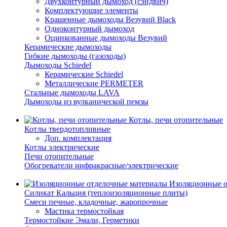
Двухконтурный дымоход (сэндвич)
Комплектующие элементы
Крашенные дымоходы Везувий Black
Одноконтурный дымоход
Оцинкованные дымоходы Везувий
Керамические дымоходы
Гибкие дымоходы (газоходы)
Дымоходы Schiedel
Керамические Schiedel
Металлические PERMETER
Стальные дымоходы LAVA
Дымоходы из вулканической пемзы
Котлы, печи отопительные
Котлы твердотопливные
Доп. комплектация
Котлы электрические
Печи отопительные
Обогреватели инфракрасные/электрические
Изоляционные о
Силикат Кальция (теплоизоляционные плиты)
Смеси печные, кладочные, жаропрочные
Мастика термостойкая
Термостойкие Эмали, Герметики