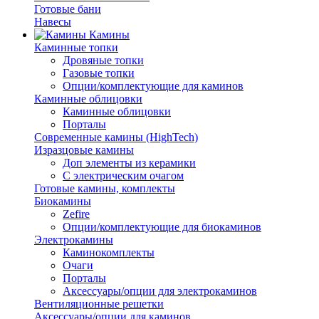
Готовые бани
Навесы
Камины
Каминные топки
Дровяные топки
Газовые топки
Опции/комплектующие для каминов
Каминные облицовки
Каминные облицовки
Порталы
Современные камины (HighTech)
Изразцовые камины
Доп элементы из керамики
С электрическим очагом
Готовые камины, комплекты
Биокамины
Zefire
Опции/комплектующие для биокаминов
Электрокамины
Каминокомплекты
Очаги
Порталы
Аксессуары/опции для электрокаминов
Вентиляционные решетки
Аксессуары/опции для каминов