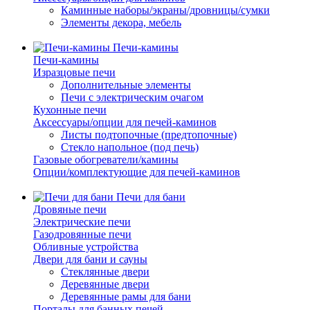
Каминные наборы/экраны/дровницы/сумки
Элементы декора, мебель
Печи-камины
Печи-камины
Изразцовые печи
Дополнительные элементы
Печи с электрическим очагом
Кухонные печи
Аксессуары/опции для печей-каминов
Листы подтопочные (предтопочные)
Стекло напольное (под печь)
Газовые обогреватели/камины
Опции/комплектующие для печей-каминов
Печи для бани
Дровяные печи
Электрические печи
Газодровянные печи
Обливные устройства
Двери для бани и сауны
Стеклянные двери
Деревянные двери
Деревянные рамы для бани
Порталы для банных печей