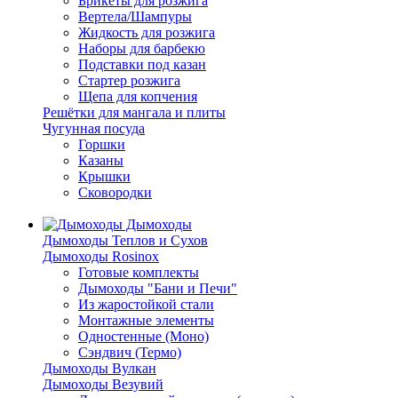
Брикеты для розжига
Вертела/Шампуры
Жидкость для розжига
Наборы для барбекю
Подставки под казан
Стартер розжига
Щепа для копчения
Решётки для мангала и плиты
Чугунная посуда
Горшки
Казаны
Крышки
Сковородки
Дымоходы
Дымоходы Теплов и Сухов
Дымоходы Rosinox
Готовые комплекты
Дымоходы "Бани и Печи"
Из жаростойкой стали
Монтажные элементы
Одностенные (Моно)
Сэндвич (Термо)
Дымоходы Вулкан
Дымоходы Везувий