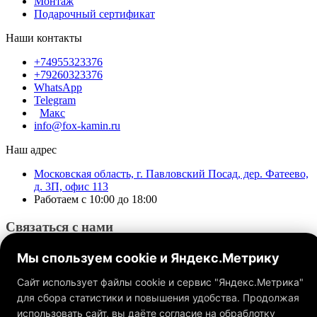
Монтаж
Подарочный сертификат
Наши контакты
+74955323376
+79260323376
WhatsApp
Telegram
Макс
info@fox-kamin.ru
Наш адрес
Московская область, г. Павловский Посад, дер. Фатеево,
д. 3П, офис 113
Работаем с 10:00 до 18:00
Связаться с нами
Мы спользуем cookie и Яндекс.Метрику
Сайт использует файлы cookie и сервис "Яндекс.Метрика"
для сбора статистики и повышения удобства. Продолжая
использовать сайт, вы даёте согласие на обраблотку
Обращаем ваше внимание на то, что данный интернет-сайт, а