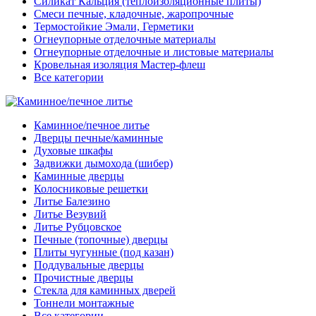
Силикат Кальция (теплоизоляционные плиты)
Смеси печные, кладочные, жаропрочные
Термостойкие Эмали, Герметики
Огнеупорные отделочные материалы
Огнеупорные отделочные и листовые материалы
Кровельная изоляция Мастер-флеш
Все категории
Каминное/печное литье
Дверцы печные/каминные
Духовые шкафы
Задвижки дымохода (шибер)
Каминные дверцы
Колосниковые решетки
Литье Балезино
Литье Везувий
Литье Рубцовское
Печные (топочные) дверцы
Плиты чугунные (под казан)
Поддувальные дверцы
Прочистные дверцы
Стекла для каминных дверей
Тоннели монтажные
Все категории