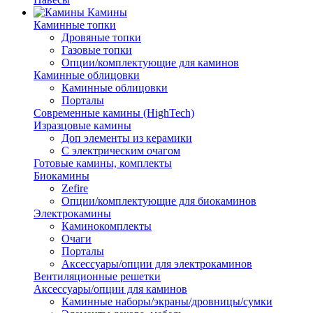
Камины
Каминные топки
Дровяные топки
Газовые топки
Опции/комплектующие для каминов
Каминные облицовки
Каминные облицовки
Порталы
Современные камины (HighTech)
Изразцовые камины
Доп элементы из керамики
С электрическим очагом
Готовые камины, комплекты
Биокамины
Zefire
Опции/комплектующие для биокаминов
Электрокамины
Каминокомплекты
Очаги
Порталы
Аксессуары/опции для электрокаминов
Вентиляционные решетки
Аксессуары/опции для каминов
Каминные наборы/экраны/дровницы/сумки