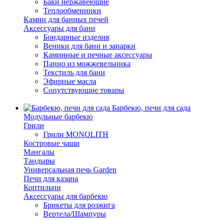
Баки нержавеющие
Теплообменники
Камни для банных печей
Аксессуары для бани
Бондарные изделия
Веники для бани и запарки
Каминные и печные аксессуары
Панно из можжевельника
Текстиль для бани
Эфирные масла
Сопутствующие товары
Барбекю, печи для сада
Модульные барбекю
Грили
Грили MONOLITH
Костровые чаши
Мангалы
Тандыры
Универсальная печь Garden
Печи для казана
Коптильни
Аксессуары для барбекю
Брикеты для розжига
Вертела/Шампуры