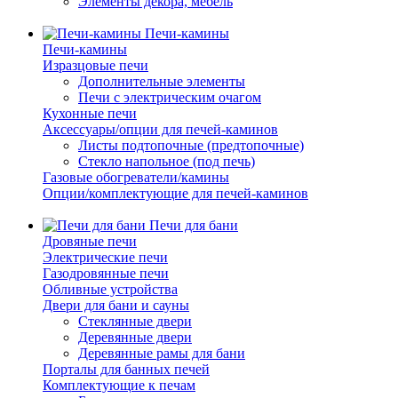
Элементы декора, мебель
Печи-камины
Печи-камины
Изразцовые печи
Дополнительные элементы
Печи с электрическим очагом
Кухонные печи
Аксессуары/опции для печей-каминов
Листы подтопочные (предтопочные)
Стекло напольное (под печь)
Газовые обогреватели/камины
Опции/комплектующие для печей-каминов
Печи для бани
Дровяные печи
Электрические печи
Газодровянные печи
Обливные устройства
Двери для бани и сауны
Стеклянные двери
Деревянные двери
Деревянные рамы для бани
Порталы для банных печей
Комплектующие к печам