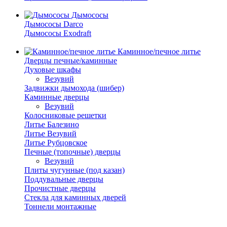
Дымососы
Дымососы Darco
Дымососы Exodraft
Каминное/печное литье
Дверцы печные/каминные
Духовые шкафы
Везувий
Задвижки дымохода (шибер)
Каминные дверцы
Везувий
Колосниковые решетки
Литье Балезино
Литье Везувий
Литье Рубцовское
Печные (топочные) дверцы
Везувий
Плиты чугунные (под казан)
Поддувальные дверцы
Прочистные дверцы
Стекла для каминных дверей
Тоннели монтажные