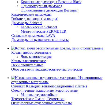
Крашенные дымоходы Везувий Black
Одноконтурный дымоход
Оцинкованные дымоходы Везувий
Керамические дымоходы
Гибкие дымоходы (газоходы)
Дымоходы Schiedel
Керамические Schiedel
Металлические PERMETER
Стальные дымоходы LAVA
Дымоходы из вулканической пемзы
Котлы, печи отопительные
Котлы твердотопливные
Доп. комплектация
Котлы электрические
Печи отопительные
Обогреватели инфракрасные/электрические
Изоляционные
отделочные материалы
Силикат Кальция (теплоизоляционные плиты)
Смеси печные, кладочные, жаропрочные
Мастика термостойкая
Термостойкие Эмали, Герметики
Огнеупорные отделочные материалы