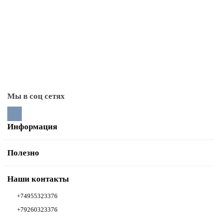
Печные (топочные) дверцы
Плиты чугунные (под казан)
Поддувальные дверцы
Прочистные дверцы
Стекла для каминных дверей
Тоннели монтажные
Мы в соц сетях
Информация
Полезно
Наши контакты
+74955323376
+79260323376