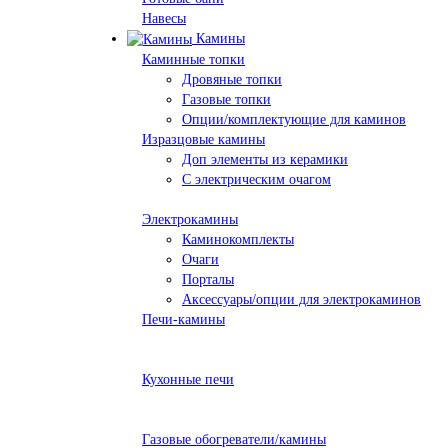
Навесы
Камины
Каминные топки
Дровяные топки
Газовые топки
Опции/комплектующие для каминов
Изразцовые камины
Доп элементы из керамики
С электрическим очагом
Электрокамины
Каминокомплекты
Очаги
Порталы
Аксессуары/опции для электрокаминов
Печи-камины
Кухонные печи
Газовые обогреватели/камины