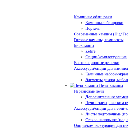
Каминные облицовки
Каминные облицовки
Порталы
Современные камины (HighTec
Готовые камины, комплекты
Биокамины
Zefire
Опции/комплектующие 
Вентиляционные решетки
Аксессуары/опции для камино
Каминные наборы/экра
Элементы декора, мебел
Печи-камины
Изразцовые печи
Дополнительные элеме
Печи с электрическим о
Аксессуары/опции для печей-
Листы подтопочные (пр
Стекло напольное (под 
Опции/комплектующие для пе