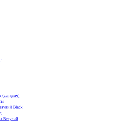
и"
 (сэндвич)
ты
зувий Black
д
ы Везувий