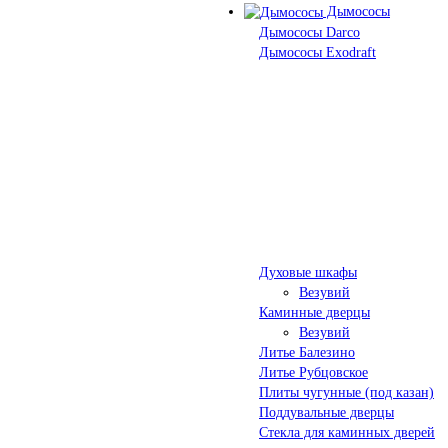
Дымососы
Дымососы Darco
Дымососы Exodraft
Духовые шкафы
Везувий
Каминные дверцы
Везувий
Литье Балезино
Литье Рубцовское
Плиты чугунные (под казан)
Поддувальные дверцы
Стекла для каминных дверей