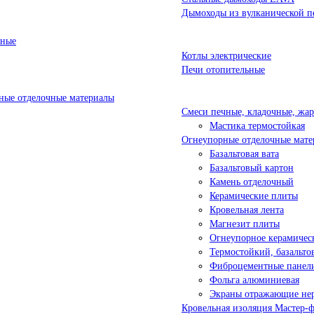
Дымоходы из вулканической п
ьные
Котлы электрические
Печи отопительные
ые отделочные материалы
Смеси печные, кладочные, жа
Мастика термостойкая
Огнеупорные отделочные мате
Базальтовая вата
Базальтовый картон
Камень отделочный
Керамические плиты
Кровельная лента
Магнезит плиты
Огнеупорное керамичес
Термостойкий, базальт
Фиброцементные панел
Фольга алюминиевая
Экраны отражающие не
Кровельная изоляция Мастер-