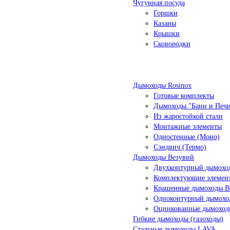
Чугунная посуда
Горшки
Казаны
Крышки
Сковородки
Дымоходы Rosinox
Готовые комплекты
Дымоходы "Бани и Печ
Из жаростойкой стали
Монтажные элементы
Одностенные (Моно)
Сэндвич (Термо)
Дымоходы Везувий
Двухконтурный дымоход
Комплектующие элемен
Крашенные дымоходы Ве
Одноконтурный дымохо
Оцинкованные дымоход
Гибкие дымоходы (газоходы)
Стальные дымоходы LAVA