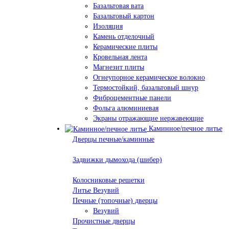
Базальтовая вата
Базальтовый картон
Изоляция
Камень отделочный
Керамические плиты
Кровельная лента
Магнезит плиты
Огнеупорное керамическое волокно
Термостойкий, базальтовый шнур
Фиброцементные панели
Фольга алюминиевая
Экраны отражающие нержавеющие
Каминное/печное литье
Дверцы печные/каминные
Задвижки дымохода (шибер)
Колосниковые решетки
Литье Везувий
Печные (топочные) дверцы
Везувий
Прочистные дверцы