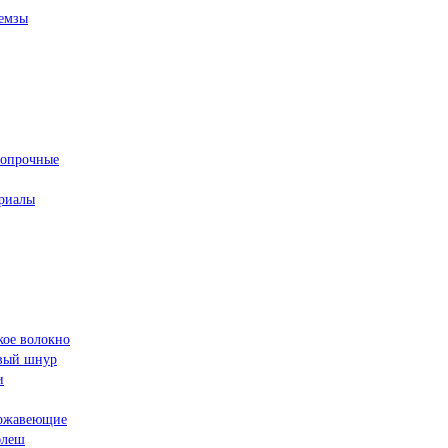
емзы
ропрочные
риалы
кое волокно
овый шнур
и
ржавеющие
флеш