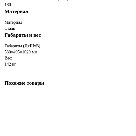
180
Материал
Материал
Сталь
Габариты и вес
Габариты (ДхШхВ):
530×495×1020 мм
Вес:
142 кг
Похожие товары
Печь-Камин ВЕЗУВИЙ ПК-01 (205) красн.12 кВт (200 м3) Ø 150
мм