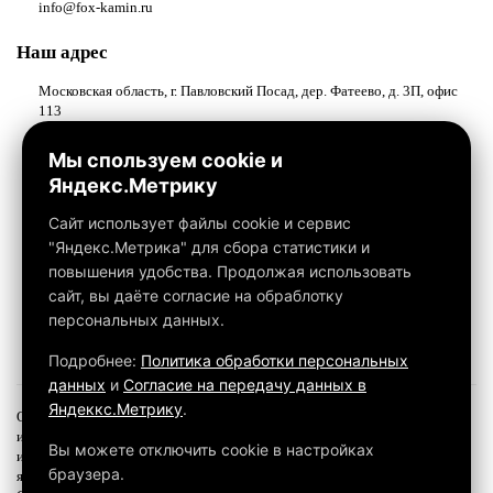
info@fox-kamin.ru
Наш адрес
Московская область, г. Павловский Посад, дер. Фатеево, д. 3П, офис
113
Работаем с 10:00 до 18:00
Мы спользуем cookie и
Яндекс.Метрику
Связаться с нами
Сайт использует файлы cookie и сервис
"Яндекс.Метрика" для сбора статистики и
повышения удобства. Продолжая использовать
сайт, вы даёте согласие на обраблотку
персональных данных.
Подробнее:
Политика обработки персональных
данных
и
Согласие на передачу данных в
Яндеккс.Метрику
.
Обращаем ваше внимание на то, что данный интернет-сайт, а также вся
информация о товарах и ценах, предоставленная на нём, носит
Вы можете отключить cookie в настройках
исключительно информационный характер и ни при каких условиях не
браузера.
является публичной офертой, определяемой положениями